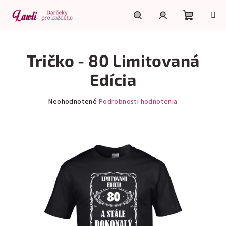
Prejsť
na
obsah
Nákupn
Hľadať
Prihlásenie
Tričko - 80 Limitovaná
košík
Edícia
Priemerné
Neohodnotené
Podrobnosti hodnotenia
hodnotenie
produktu
je
0,0
z
5
hviezdičiek.