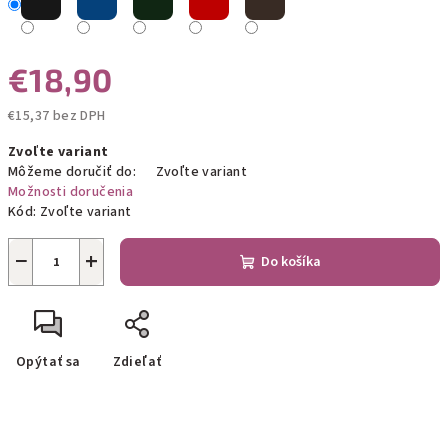
€18,90
€15,37 bez DPH
Jednotková
Zvoľte variant
cena:
Môžeme doručiť do:
Zvoľte variant
Možnosti doručenia
Kód:
Zvoľte variant
−
+
Do košíka
Opýtať sa
Zdieľať