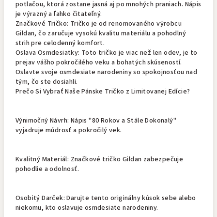
potlačou, ktorá zostane jasná aj po mnohých praniach. Nápis
je výrazný a ľahko čitateľný.
Značkové Tričko: Tričko je od renomovaného výrobcu
Gildan, čo zaručuje vysokú kvalitu materiálu a pohodlný
strih pre celodenný komfort.
Oslava Osmdesiatky: Toto tričko je viac než len odev, je to
prejav vášho pokročilého veku a bohatých skúseností.
Oslavte svoje osmdesiate narodeniny so spokojnosťou nad
tým, čo ste dosiahli.
Prečo Si Vybrať Naše Pánske Tričko z Limitovanej Edície?
Výnimočný Návrh: Nápis "80 Rokov a Stále Dokonalý"
vyjadruje múdrosť a pokročilý vek.
Kvalitný Materiál: Značkové tričko Gildan zabezpečuje
pohodlie a odolnosť.
Osobitý Darček: Darujte tento originálny kúsok sebe alebo
niekomu, kto oslavuje osmdesiate narodeniny.