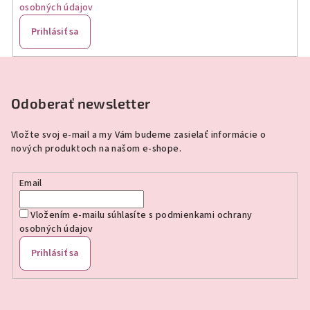
osobných údajov
Prihlásiť sa
Z
á
p
Odoberať newsletter
ä
Vložte svoj e-mail a my Vám budeme zasielať informácie o
t
nových produktoch na našom e-shope.
i
e
Email
Vložením e-mailu súhlasíte s
podmienkami ochrany
osobných údajov
Prihlásiť sa