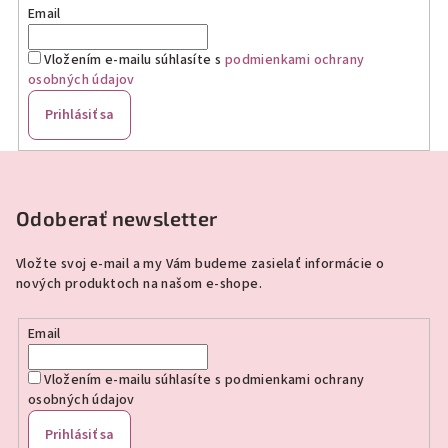
Email
Vložením e-mailu súhlasíte s
podmienkami ochrany
osobných údajov
Prihlásiť sa
Z
á
p
Odoberať newsletter
ä
Vložte svoj e-mail a my Vám budeme zasielať informácie o
t
nových produktoch na našom e-shope.
i
e
Email
Vložením e-mailu súhlasíte s
podmienkami ochrany
osobných údajov
Prihlásiť sa