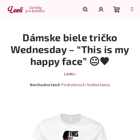
Prejsť
na
obsah
Nákupn
Hľadať
Prihlásenie
Dámske biele tričko
košík
Wednesday – “This is my
happy face” 😐🖤
LAWLI
Priemerné
Neohodnotené
Podrobnosti hodnotenia
hodnotenie
produktu
je
0,0
z
5
hviezdičiek.