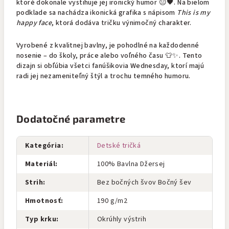
ktoré dokonale vystihuje jej ironický humor 😐🖤. Na bielom
podklade sa nachádza ikonická grafika s nápisom
This is my
happy face
, ktorá dodáva tričku výnimočný charakter.
Vyrobené z kvalitnej bavlny, je pohodlné na každodenné
nosenie – do školy, práce alebo voľného času 👕✨. Tento
dizajn si obľúbia všetci fanúšikovia Wednesday, ktorí majú
radi jej nezameniteľný štýl a trochu temného humoru.
Dodatočné parametre
Kategória
:
Detské tričká
Materiál
:
100% Bavlna Džersej
Strih
:
Bez bočných švov Bočný šev
Hmotnosť
:
190 g/m2
Typ krku
:
Okrúhly výstrih