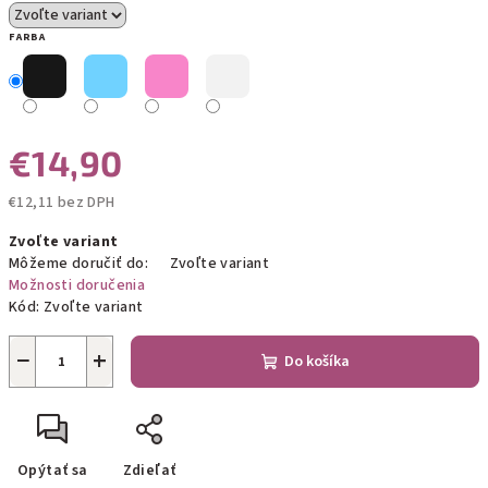
FARBA
€14,90
€12,11 bez DPH
Jednotková
Zvoľte variant
cena:
Môžeme doručiť do:
Zvoľte variant
Možnosti doručenia
Kód:
Zvoľte variant
−
+
Do košíka
Opýtať sa
Zdieľať