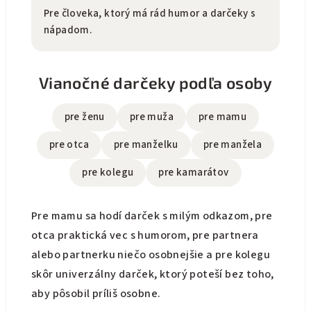
Pre človeka, ktorý má rád humor a darčeky s
nápadom.
Vianočné darčeky podľa osoby
pre ženu
pre muža
pre mamu
pre otca
pre manželku
pre manžela
pre kolegu
pre kamarátov
Pre mamu sa hodí darček s milým odkazom, pre
otca praktická vec s humorom, pre partnera
alebo partnerku niečo osobnejšie a pre kolegu
skôr univerzálny darček, ktorý poteší bez toho,
aby pôsobil príliš osobne.