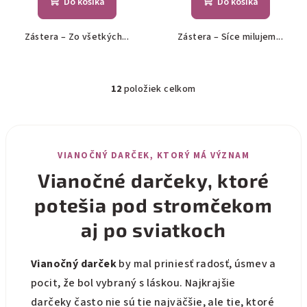
Do košíka
Do košíka
Zástera – Zo všetkých...
Zástera – Síce milujem...
12
položiek celkom
O
v
l
á
VIANOČNÝ DARČEK, KTORÝ MÁ VÝZNAM
d
a
Vianočné darčeky, ktoré
c
potešia pod stromčekom
i
e
aj po sviatkoch
p
r
Vianočný darček
by mal priniesť radosť, úsmev a
v
pocit, že bol vybraný s láskou. Najkrajšie
k
y
darčeky často nie sú tie najväčšie, ale tie, ktoré