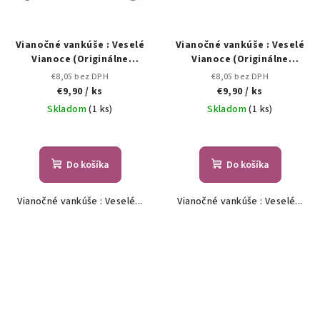
Vianočné vankúše : Veselé
Vianočné vankúše : Veselé
Vianoce (Originálne
Vianoce (Originálne
darčeky na Vianoce.)
darčeky na Vianoce.)
€8,05 bez DPH
€8,05 bez DPH
€9,90
/ ks
€9,90
/ ks
Skladom
(1 ks)
Skladom
(1 ks)
Do košíka
Do košíka
Vianočné vankúše : Veselé...
Vianočné vankúše : Veselé...