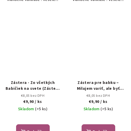
Zástera - Zo všetkých
Zástera pre babku –
Babičiek na svete (Zástera
Milujem variť, ale byť
)
babkou je najviac
€8,05 bez DPH
€8,05 bez DPH
€9,90
/ ks
€9,90
/ ks
Skladom
(>5 ks)
Skladom
(>5 ks)