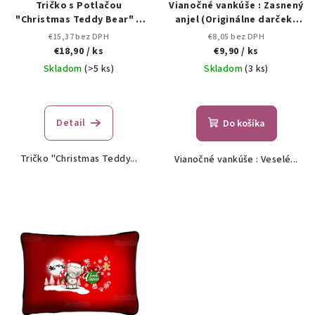
d
Tričko s Potlačou
Vianočné vankúše : Zasnený
"Christmas Teddy Bear" –
anjel (Originálne darčeky
u
Lawli
na Vianoce.)
€15,37 bez DPH
€8,05 bez DPH
k
€18,90
/ ks
€9,90
/ ks
t
Skladom
(>5 ks)
Skladom
(3 ks)
o
v
Detail
Do košíka
Tričko "Christmas Teddy...
Vianočné vankúše : Veselé...