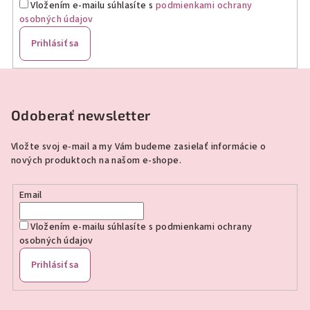
Vložením e-mailu súhlasíte s
podmienkami ochrany
osobných údajov
Prihlásiť sa
Z
á
p
Odoberať newsletter
ä
Vložte svoj e-mail a my Vám budeme zasielať informácie o
t
nových produktoch na našom e-shope.
i
e
Email
Vložením e-mailu súhlasíte s
podmienkami ochrany
osobných údajov
Prihlásiť sa