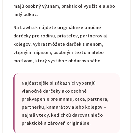
v
majú osobný význam, praktické využitie alebo
ý
milý odkaz.
p
i
Na Lawli.sk nájdete originálne vianočné
s
darčeky pre rodinu, priateľov, partnerov aj
u
kolegov. Vybrať môžete darček s menom,
vtipným nápisom, osobným textom alebo
motívom, ktorý vystihne obdarovaného.
Najčastejšie si zákazníci vyberajú
vianočné darčeky ako osobné
prekvapenie pre mamu, otca, partnera,
partnerku, kamarátov alebo kolegov –
najmä vtedy, keď chcú darovať niečo
praktické a zároveň originálne.