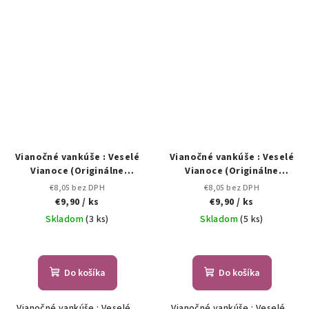
Vianočné vankúše : Veselé
Vianočné vankúše : Veselé
Vianoce (Originálne
Vianoce (Originálne
darčeky na Vianoce.)
darčeky na Vianoce.)
€8,05 bez DPH
€8,05 bez DPH
€9,90
/ ks
€9,90
/ ks
Skladom
(3 ks)
Skladom
(5 ks)
Do košíka
Do košíka
Vianočné vankúše : Veselé...
Vianočné vankúše : Veselé...