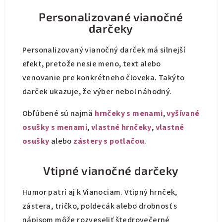
Personalizované vianočné
darčeky
Personalizovaný vianočný darček má silnejší
efekt, pretože nesie meno, text alebo
venovanie pre konkrétneho človeka. Takýto
darček ukazuje, že výber nebol náhodný.
Obľúbené sú najmä
hrnčeky s menami
,
vyšívané
osušky s menami
,
vlastné hrnčeky
,
vlastné
osušky
alebo
zástery s potlačou
.
Vtipné vianočné darčeky
Humor patrí aj k Vianociam. Vtipný hrnček,
zástera, tričko, poldecák alebo drobnosť s
nápisom môže rozveseliť štedrovečerné