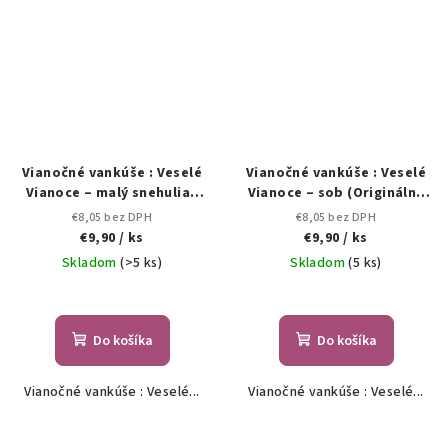
Vianočné vankúše : Veselé
Vianočné vankúše : Veselé
Vianoce – malý snehuliak
Vianoce – sob (Originálne
(Originálne darčeky na
darčeky na Vianoce.)
€8,05 bez DPH
€8,05 bez DPH
Vianoce.)
€9,90
/ ks
€9,90
/ ks
Skladom
(>5 ks)
Skladom
(5 ks)
Do košíka
Do košíka
Vianočné vankúše : Veselé...
Vianočné vankúše : Veselé...