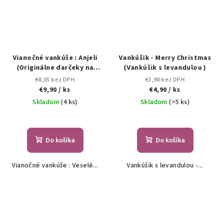
Vianočné vankúše : Anjeli
Vankúšik - Merry Christmas
(Originálne darčeky na
(Vankúšik s levandulou )
Vianoce.)
€8,05 bez DPH
€3,98 bez DPH
€9,90
/ ks
€4,90
/ ks
Skladom
(4 ks)
Skladom
(>5 ks)
Do košíka
Do košíka
Vianočné vankúše : Veselé...
Vankúšik s levandulou -...