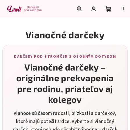
Prejsť
na
obsah
Nákupn
Hľadať
Prihlásenie
Vianočné darčeky
košík
DARČEKY POD STROMČEK S OSOBNÝM DOTYKOM
Vianočné darčeky –
originálne prekvapenia
pre rodinu, priateľov aj
kolegov
Vianoce sú časom radosti, blízkosti a darčekov,
ktoré majú potešiť srdce. Vyberte si vianočný
darček, ktorý nebude pôsobiť náhodne – darček