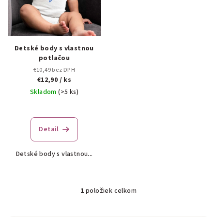
p
t
r
o
o
v
d
Detské body s vlastnou
potlačou
u
€10,49 bez DPH
k
€12,90
/ ks
t
Skladom
(>5 ks)
o
v
Detail
Detské body s vlastnou...
1
položiek celkom
O
v