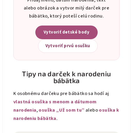
Pridaj meno, dátum narodenia, text
alebo obrázok a vytvor milý darček pre
bábätko, ktorý poteší celú rodinu.
Vytvoriť detské body
Vytvoriť prvú osušku
Tipy na darček k narodeniu
bábätka
K osobnému darčeku pre bábätko sa hodí aj
vlastná osuška s menom a dátumom
narodenia
,
osuška „Už som tu”
alebo
osuška k
narodeniu bábätka
.