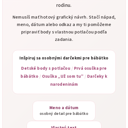
rodinu.
Nemusíš mať hotový grafický návrh. Stačí nápad,
meno, dátum alebo odkaz a my ti pomôžeme
pripraviť body s vlastnou potlačou podľa
zadania.
Inšpiruj sa osobnými darčekmi pre bábätko
Detské body s potlačou
/
Prvá osuška pre
bábätko
/
Osuška „Už som tu”
/
Darčeky k
narodeninám
Meno a dátum
osobný detail pre bábätko
Vlastný text