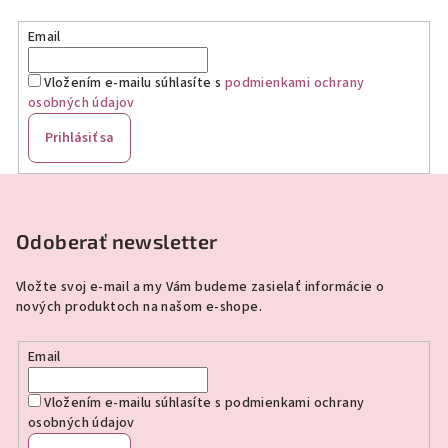
Email
Vložením e-mailu súhlasíte s
podmienkami ochrany
osobných údajov
Prihlásiť sa
Z
á
p
Odoberať newsletter
ä
Vložte svoj e-mail a my Vám budeme zasielať informácie o
t
nových produktoch na našom e-shope.
i
e
Email
Vložením e-mailu súhlasíte s
podmienkami ochrany
osobných údajov