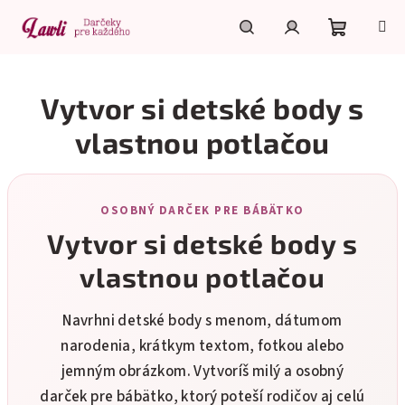
Prejsť
na
obsah
Nákupn
Hľadať
Prihlásenie
Vytvor si detské body s
košík
vlastnou potlačou
OSOBNÝ DARČEK PRE BÁBÄTKO
Vytvor si detské body s
vlastnou potlačou
Navrhni detské body s menom, dátumom
narodenia, krátkym textom, fotkou alebo
jemným obrázkom. Vytvoríš milý a osobný
darček pre bábätko, ktorý poteší rodičov aj celú