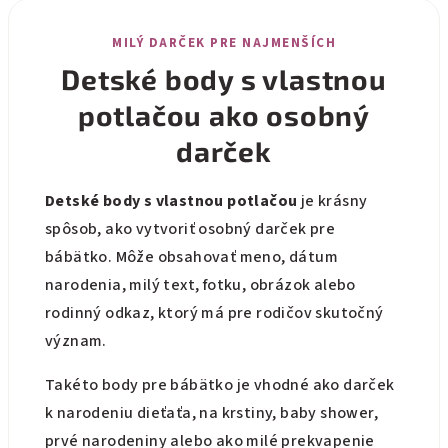
l
á
MILÝ DARČEK PRE NAJMENŠÍCH
d
a
Detské body s vlastnou
c
potlačou ako osobný
i
e
darček
p
r
Detské body s vlastnou potlačou
je krásny
v
spôsob, ako vytvoriť osobný darček pre
k
y
bábätko. Môže obsahovať meno, dátum
v
narodenia, milý text, fotku, obrázok alebo
ý
rodinný odkaz, ktorý má pre rodičov skutočný
p
význam.
i
s
Takéto body pre bábätko je vhodné ako darček
u
k narodeniu dieťaťa, na krstiny, baby shower,
prvé narodeniny alebo ako milé prekvapenie