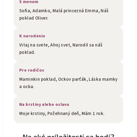
S menom
Sofia, Adamko, Malá princezná Emma, Náš
poklad Oliver.
K narodeniu
Vitaj na svete, Ahoj svet, Narodil sa náš
poklad.
Pre rodičov
Maminkin poklad, Ockov parťák, Láska mamky
a ocka.
Na krstiny alebo oslavu
Moje krstiny, Požehnaný deň, Mám 1 rok.
Na aké príležitosti sa hodí?