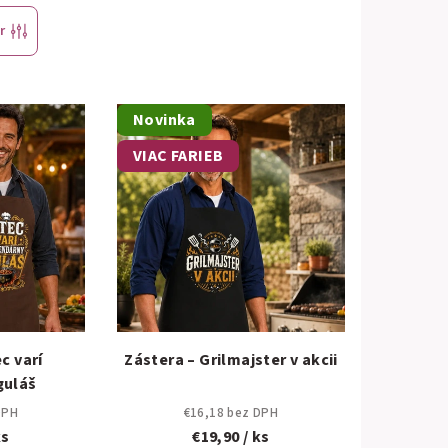
r
Novinka
VIAC FARIEB
c varí
Zástera – Grilmajster v akcii
guláš
DPH
€16,18 bez DPH
ks
€19,90
/ ks