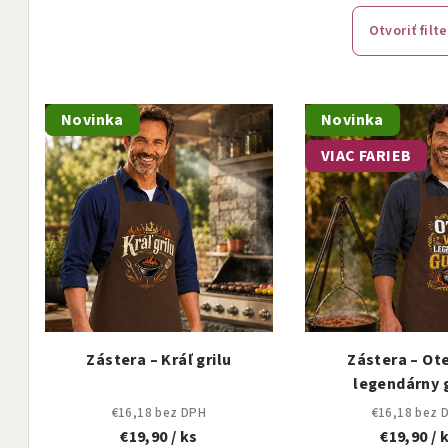
e
Otvoriť filte
n
V
i
Novinka
Novinka
ý
e
VIAC FARIEB
p
p
i
r
s
o
p
d
r
u
Zástera – Kráľ grilu
Zástera – Ote
o
k
legendárny 
d
t
€16,18 bez DPH
€16,18 bez 
€19,90
/ ks
€19,90
/ 