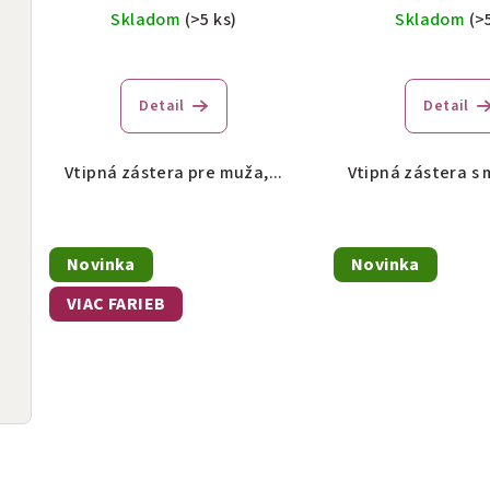
u
o
Skladom
(>5 ks)
Skladom
(>
k
v
t
Detail
Detail
o
v
Vtipná zástera pre muža,...
Vtipná zástera s 
Novinka
Novinka
VIAC FARIEB