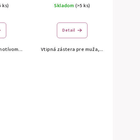
5 ks)
Skladom
(>5 ks)
Detail
motívom...
Vtipná zástera pre muža,...