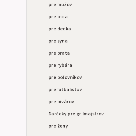
a
pre mužov
n
pre otca
e
pre dedka
l
pre syna
pre brata
pre rybára
pre poľovníkov
pre futbalistov
pre pivárov
Darčeky pre grilmajstrov
pre ženy