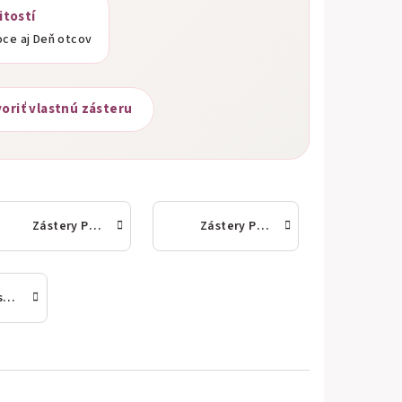
itostí
oce aj Deň otcov
oriť vlastnú zásteru
Zástery Pre páry
Zástery Pre Mužov
Zástery s vtipným textom