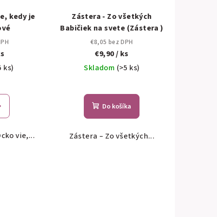
e, kedy je
Zástera - Zo všetkých
ové
Babičiek na svete (Zástera )
DPH
€8,05 bez DPH
ks
€9,90
/ ks
5 ks)
Skladom
(>5 ks)
Do košíka
ko vie,...
Zástera – Zo všetkých...