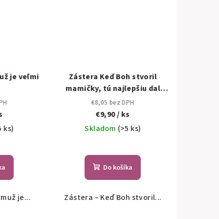
už je veľmi
Zástera Keď Boh stvoril
ý
mamičky, tú najlepšiu dal
mne
DPH
€8,05 bez DPH
s
€9,90
/ ks
5 ks)
Skladom
(>5 ks)
ka
Do košíka
muž je...
Zástera – Keď Boh stvoril...