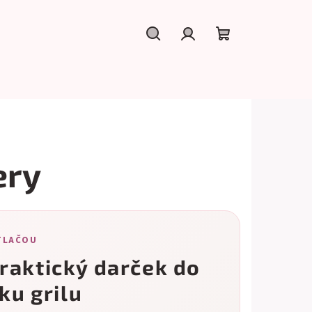
Hľadať
Prihlásenie
Nákupný
košík
ery
TLAČOU
praktický darček do
ku grilu