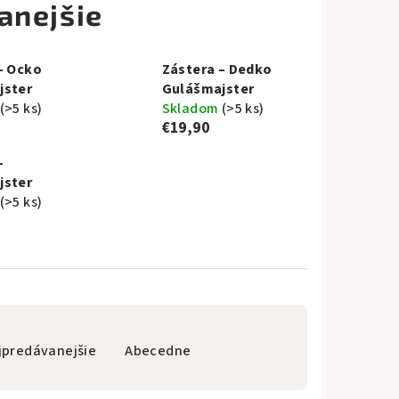
anejšie
– Ocko
Zástera – Dedko
jster
Gulášmajster
(>5 ks)
Skladom
(>5 ks)
€19,90
–
jster
(>5 ks)
jpredávanejšie
Abecedne