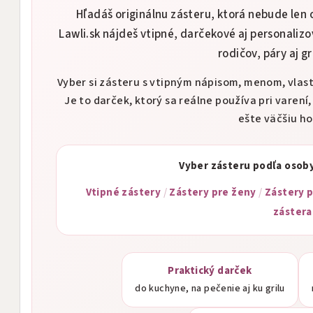
Hľadáš originálnu zásteru, ktorá nebude le
Lawli.sk nájdeš vtipné, darčekové aj personaliz
rodičov, páry aj gr
Vyber si zásteru s vtipným nápisom, menom, vla
Je to darček, ktorý sa reálne používa pri varení,
ešte väčšiu h
Vyber zásteru podľa osoby
Vtipné zástery
/
Zástery pre ženy
/
Zástery 
zástera
Praktický darček
do kuchyne, na pečenie aj ku grilu