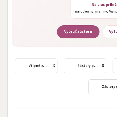
Na viac prílež
narodeniny, meniny, Vian
Vybrať zásteru
Vytv
Vtipné zástery
Zástery pre ženy