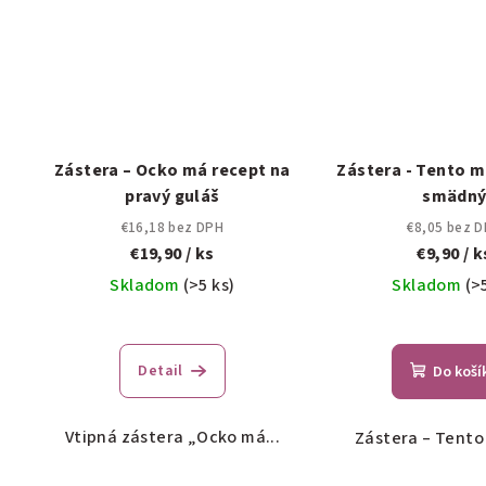
Zástera – Ocko má recept na
Zástera - Tento m
pravý guláš
smädn
€16,18 bez DPH
€8,05 bez 
€19,90
/ ks
€9,90
/ k
Skladom
(>5 ks)
Skladom
(>
Detail
Do koší
Vtipná zástera „Ocko má...
Zástera – Tento 