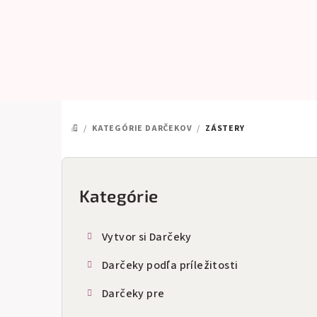
Prejsť
na
obsah
/
KATEGÓRIE DARČEKOV
/
ZÁSTERY
DOMOV
B
o
Kategórie
Preskočiť
kategórie
č
Vytvor si Darčeky
n
Darčeky podľa príležitosti
ý
Darčeky pre
p