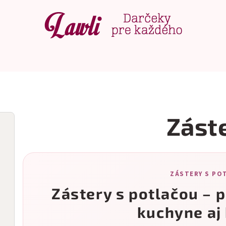
Zást
ZÁSTERY S PO
Zástery s potlačou – 
kuchyne aj 