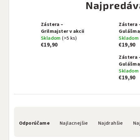
Najpredáv
Zástera –
Zástera 
Grilmajster v akcii
Gulášma
Skladom
(>5 ks)
Skladom
€19,90
€19,90
Zástera 
Gulášma
Skladom
€19,90
R
Odporúčame
Najlacnejšie
Najdrahšie
Na
a
d