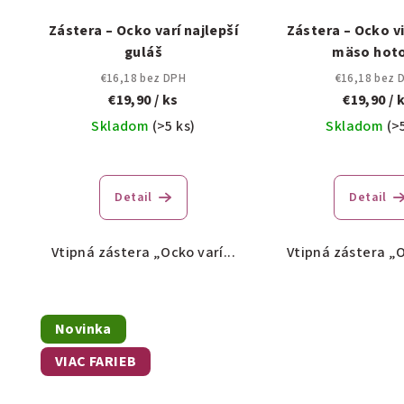
Zástera – Ocko varí najlepší
Zástera – Ocko vi
guláš
mäso hot
€16,18 bez DPH
€16,18 bez 
€19,90
/ ks
€19,90
/ 
Skladom
(>5 ks)
Skladom
(>
Detail
Detail
Vtipná zástera „Ocko varí...
Vtipná zástera „Oc
Novinka
VIAC FARIEB