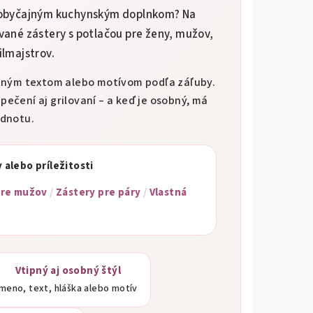
n obyčajným kuchynským doplnkom? Na
ované zástery s potlačou pre ženy, mužov,
ilmajstrov.
stným textom alebo motívom podľa záľuby.
 pečení aj grilovaní – a keď je osobný, má
odnotu.
 alebo príležitosti
pre mužov
/
Zástery pre páry
/
Vlastná
Vtipný aj osobný štýl
meno, text, hláška alebo motív