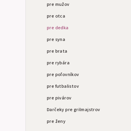
a
pre mužov
n
pre otca
e
pre dedka
l
pre syna
pre brata
pre rybára
pre poľovníkov
pre futbalistov
pre pivárov
Darčeky pre grilmajstrov
pre ženy