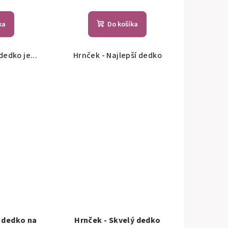
ka
Do košíka
dedko je...
Hrnček - Najlepší dedko
í dedko na
Hrnček - Skvelý dedko