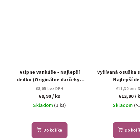
Vtipne vankúše - Najlepší
Vyšívaná osuška s
dedko (Originálne darčeky -
Najlepší d
vtipné vankúše)
€8,05 bez DPH
€11,30 bez 
€9,90
/ ks
€13,90
/ 
Skladom
(1 ks)
Skladom
(>
Do košíka
Do koší