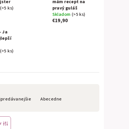
jster
mám recept na
(>5 ks)
pravý guláš
Skladom
(>5 ks)
€19,90
– Ja
jlepší
(>5 ks)
jpredávanejšie
Abecedne
r