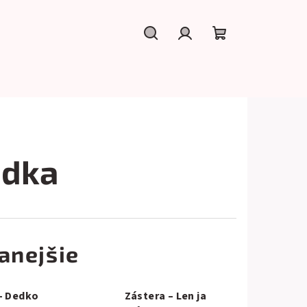
Hľadať
Prihlásenie
Nákupný
košík
edka
anejšie
– Dedko
Zástera – Len ja