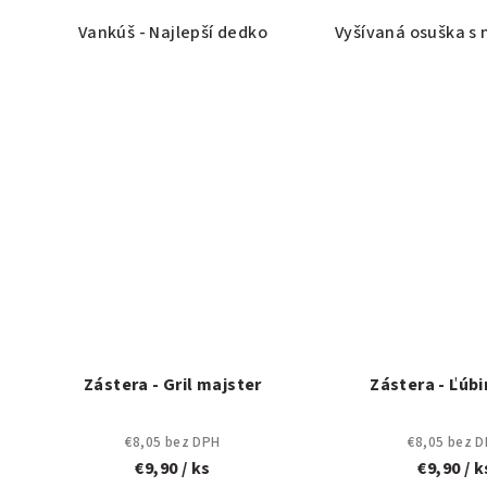
Vankúš - Najlepší dedko
Vyšívaná osuška s 
Zástera - Gril majster
Zástera - Ľúbi
€8,05 bez DPH
€8,05 bez 
€9,90
/ ks
€9,90
/ k