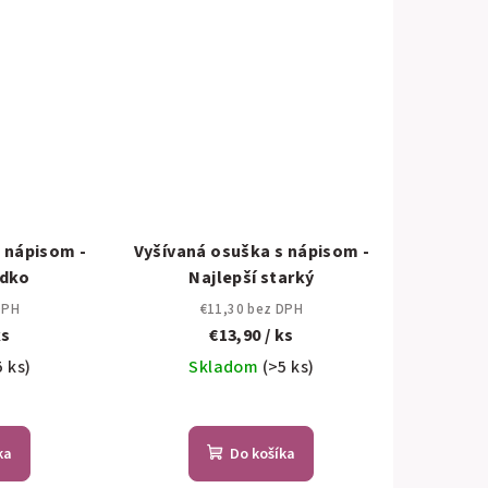
 nápisom -
Vyšívaná osuška s nápisom -
edko
Najlepší starký
DPH
€11,30 bez DPH
ks
€13,90
/ ks
5 ks)
Skladom
(>5 ks)
ka
Do košíka