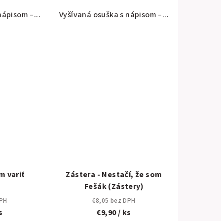
nápisom –...
Vyšívaná osuška s nápisom –...
m variť
Zástera - Nestačí, že som
Fešák (Zástery)
DPH
€8,05 bez DPH
s
€9,90
/ ks