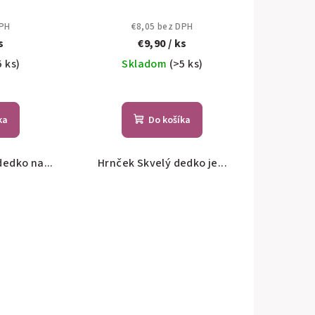
DPH
€8,05 bez DPH
s
€9,90
/ ks
5 ks)
Skladom
(>5 ks)
ka
Do košíka
dedko na...
Hrnček Skvelý dedko je...