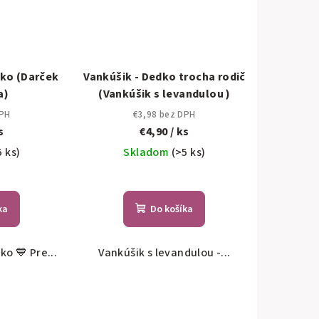
dko (Darček
Vankúšik - Dedko trocha rodič
a)
(Vankúšik s levandulou )
DPH
€3,98 bez DPH
s
€4,90
/ ks
5 ks)
Skladom
(>5 ks)
ka
Do košíka
ko 💙 Pre...
Vankúšik s levandulou -...