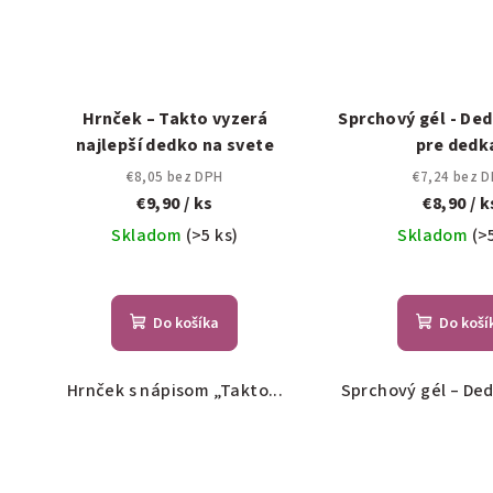
Hrnček – Takto vyzerá
Sprchový gél - De
najlepší dedko na svete
pre dedk
€8,05 bez DPH
€7,24 bez 
€9,90
/ ks
€8,90
/ k
Skladom
(>5 ks)
Skladom
(>
Do košíka
Do koší
Hrnček s nápisom „Takto...
Sprchový gél – Ded