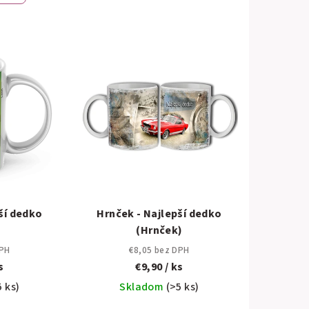
ší dedko
Hrnček - Najlepší dedko
(Hrnček)
DPH
€8,05 bez DPH
s
€9,90
/ ks
5 ks)
Skladom
(>5 ks)