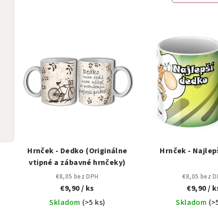
n
V
i
ý
e
p
p
i
r
s
o
p
d
r
u
Hrnček - Dedko (Originálne
Hrnček - Najlep
o
k
vtipné a zábavné hrnčeky)
d
t
€8,05 bez DPH
€8,05 bez 
€9,90
/ ks
€9,90
/ k
u
o
Skladom
(>5 ks)
Skladom
(>
k
v