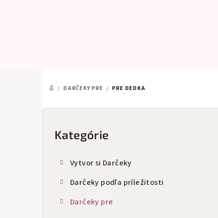
Prejsť
na
obsah
/
DARČEKY PRE
/
PRE DEDKA
DOMOV
B
o
Kategórie
Preskočiť
kategórie
č
Vytvor si Darčeky
n
Darčeky podľa príležitosti
ý
Darčeky pre
p