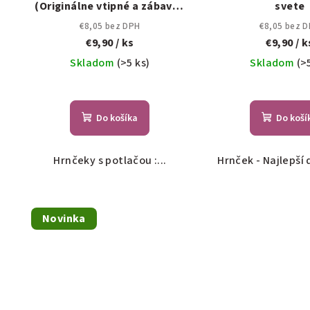
(Originálne vtipné a zábavné
svete
hrnčeky)
€8,05 bez DPH
€8,05 bez 
€9,90
/ ks
€9,90
/ k
Skladom
(>5 ks)
Skladom
(>
Do košíka
Do koší
Hrnčeky s potlačou :...
Hrnček - Najlepší 
Novinka