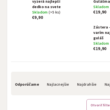
vyzerá najlepší
Gulášma
dedko na svete
Skladom
€19,90
Skladom
(>5 ks)
€9,90
Zástera 
varím na
guláš
Skladom
€19,90
R
Odporúčame
Najlacnejšie
Najdrahšie
Na
a
d
e
Otvoriť filte