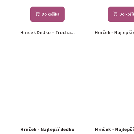
t
Do košíka
Do koší
o
v
Hrnček Dedko – Trocha...
Hrnček - Najlepší 
Hrnček - Najlepší dedko
Hrnček - Najlepš