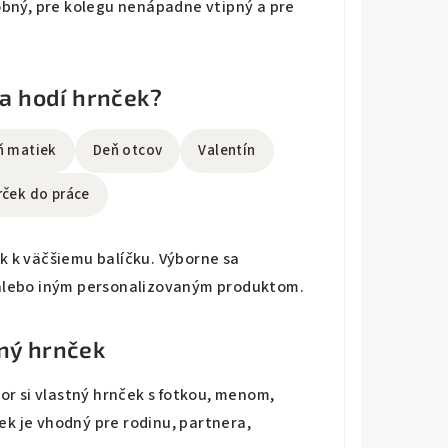
obný, pre kolegu nenápadne vtipný a pre
sa hodí hrnček?
ň matiek
Deň otcov
Valentín
rček do práce
k k väčšiemu balíčku. Výborne sa
 alebo iným personalizovaným produktom.
tný hrnček
or si vlastný hrnček s fotkou, menom,
k je vhodný pre rodinu, partnera,