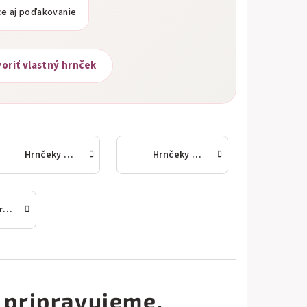
ce aj poďakovanie
oriť vlastný hrnček
Hrnčeky s menami
Hrnčeky a šálky
Vtipné hrnčeky
 pripravujeme.