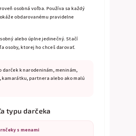
ároveň osobná voľba. Používa sa každý
o dokáže obdarovanému pravidelne
sobný alebo úplne jedinečný. Stačí
ľa osoby, ktorej ho chceš darovať.
ako darček k narodeninám, meninám,
u, kamarátku, partnera alebo ako malú
ľa typu darčeka
rnčeky s menami