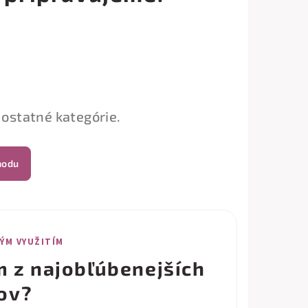
 ostatné kategórie.
hodu
KÝM VYUŽITÍM
m z najobľúbenejších
ov?