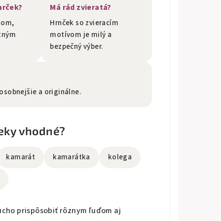
arček?
Má rád zvieratá?
nom,
Hrnček so zvieracím
stným
motívom je milý a
bezpečný výber.
sobnejšie a originálne.
čeky vhodné?
kamarát
kamarátka
kolega
ducho prispôsobiť rôznym ľuďom aj