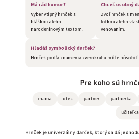
Má rád humor?
Chceš osobný d
Vyber vtipný hrnček s
Zvoľ hrnček s me
hláškou alebo
fotkou alebo vla
narodeninovým textom.
venovaním.
Hľadáš symbolický darček?
Hrnček podľa znamenia zverokruhu môže pôsobiť o
Pre koho sú hrn
mama
otec
partner
partnerka
učiteľka
Hrnček je univerzálny darček, ktorý sa dá jedno