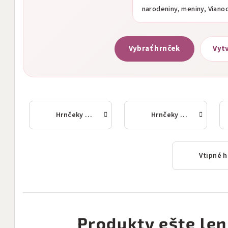
narodeniny, meniny, Viano
Vybrať hrnček
Vytv
Hrnčeky so znamením zverokruhu
Hrnčeky so zvieratami
Produkty ešte len