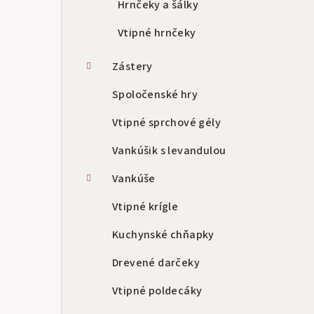
Hrnčeky a šálky
Vtipné hrnčeky
Zástery
Spoločenské hry
Vtipné sprchové gély
Vankúšik s levandulou
Vankúše
Vtipné krígle
Kuchynské chňapky
Drevené darčeky
Vtipné poldecáky