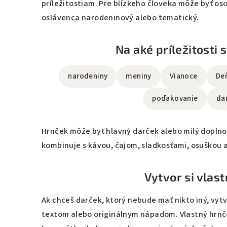
príležitostiam. Pre blízkeho človeka môže byť os
oslávenca narodeninový alebo tematický.
Na aké príležitosti 
narodeniny
meniny
Vianoce
De
poďakovanie
da
Hrnček môže byť hlavný darček alebo milý doplno
kombinuje s kávou, čajom, sladkosťami, osuškou
Vytvor si vlas
Ak chceš darček, ktorý nebude mať nikto iný, vytv
textom alebo originálnym nápadom. Vlastný hrnče