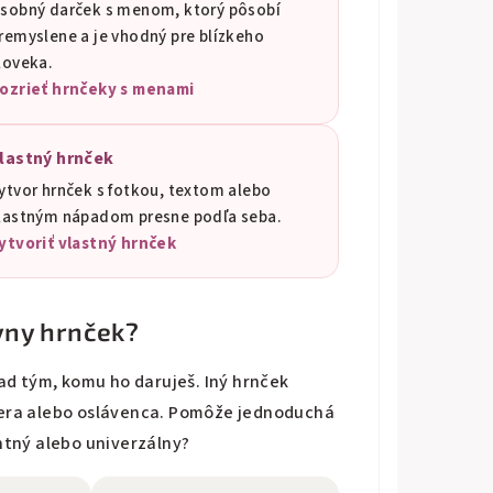
sobný darček s menom, ktorý pôsobí
remyslene a je vhodný pre blízkeho
loveka.
ozrieť hrnčeky s menami
lastný hrnček
ytvor hrnček s fotkou, textom alebo
lastným nápadom presne podľa seba.
ytvoriť vlastný hrnček
vny hrnček?
nad tým, komu ho daruješ. Iný hrnček
nera alebo oslávenca. Pomôže jednoduchá
ntný alebo univerzálny?