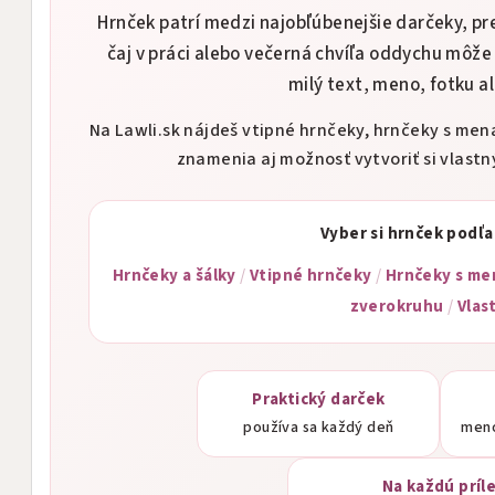
Hrnček patrí medzi najobľúbenejšie darčeky, pr
čaj v práci alebo večerná chvíľa oddychu môže 
milý text, meno, fotku a
Na Lawli.sk nájdeš vtipné hrnčeky, hrnčeky s men
znamenia aj možnosť vytvoriť si vlastn
Vyber si hrnček podľa
Hrnčeky a šálky
/
Vtipné hrnčeky
/
Hrnčeky s me
zverokruhu
/
Vlas
Praktický darček
používa sa každý deň
meno
Na každú príl