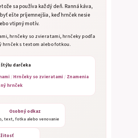
etože sa používa každý deň. Ranná káva,
byť ešte príjemnejšia, keď hrnček nesie
lebo vtipný motív.
ami, hrnčeky so zvieratami, hrnčeky podľa
ý hrnček s textom alebo fotkou.
 štýlu darčeka
nami
/
Hrnčeky so zvieratami
/
Znamenia
tný hrnček
Osobný odkaz
, text, fotka alebo venovanie
ežitosť