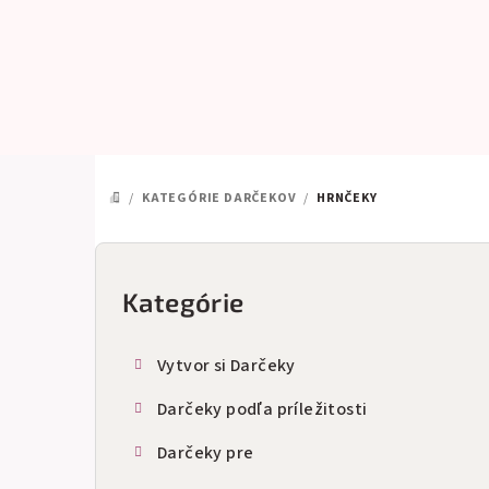
Prejsť
na
obsah
/
KATEGÓRIE DARČEKOV
/
HRNČEKY
DOMOV
B
o
Kategórie
Preskočiť
kategórie
č
Vytvor si Darčeky
n
Darčeky podľa príležitosti
ý
Darčeky pre
p