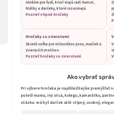
Ideálne pre ľudí, ktorí majú radi humor,
O
hlášky a darčeky, ktoré rozosmejú.
p
Pozrieť vtipné hrnčeky
č
P
Hrnčeky so zvieratami
V
Skvelá voľba pre milovníkov psov, mačiek a
V
zvieracích motívov.
v
Pozrieť hrnčeky so zvieratami
V
Ako vybrať sprá
Pri výbere hrnčeka je najdôležitejšie premýšľať 
poteší mamu, iný otca, kolegu, kamarátku, part
otázka: má byť darček skôr vtipný, osobný, elega