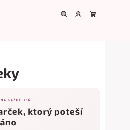
Hľadať
Prihlásenie
Nákupný
košík
eky
 NA KAŽDÝ DEŇ
arček, ktorý poteší
ráno