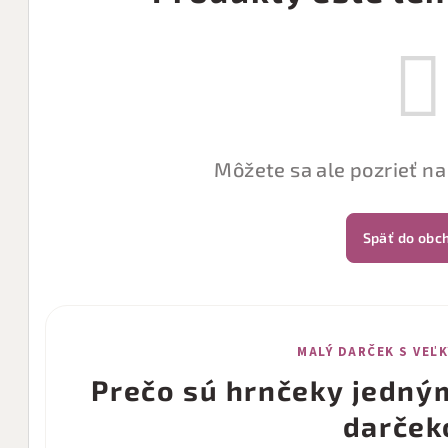
Môžete sa ale pozrieť na
Späť do obc
MALÝ DARČEK S VEĽ
Prečo sú hrnčeky jedný
darček