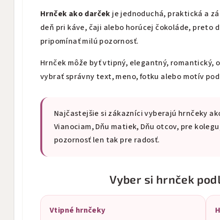
Hrnček ako darček
je jednoduchá, praktická a z
deň pri káve, čaji alebo horúcej čokoláde, pret
pripomínať milú pozornosť.
Hrnček môže byť vtipný, elegantný, romantický, o
vybrať správny text, meno, fotku alebo motív pod
Najčastejšie si zákazníci vyberajú hrnčeky 
Vianociam, Dňu matiek, Dňu otcov, pre koleg
pozornosť len tak pre radosť.
Vyber si hrnček pod
Vtipné hrnčeky
H