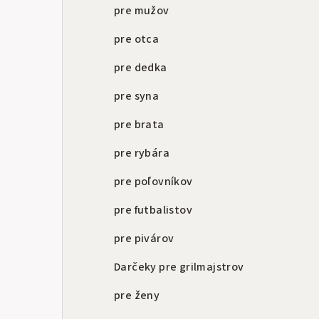
a
pre mužov
n
pre otca
e
pre dedka
l
pre syna
pre brata
pre rybára
pre poľovníkov
pre futbalistov
pre pivárov
Darčeky pre grilmajstrov
pre ženy