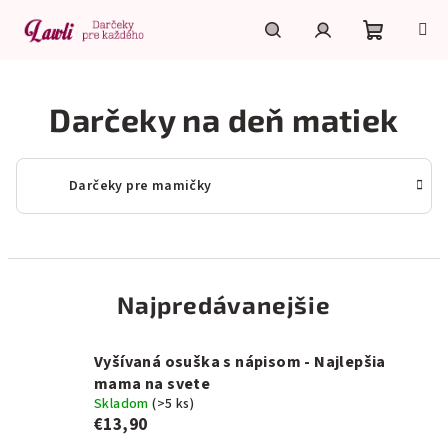
Prejsť
na
obsah
Nákupn
Hľadať
Prihlásenie
Darčeky na deň matiek
košík
Darčeky pre mamičky
Najpredávanejšie
Vyšívaná osuška s nápisom - Najlepšia
mama na svete
Skladom
(>5 ks)
€13,90