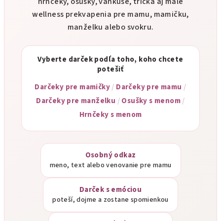
hrnčeky, osušky, vankúše, tričká aj malé
wellness prekvapenia pre mamu, mamičku,
manželku alebo svokru.
Vyberte darček podľa toho, koho chcete
potešiť
Darčeky pre mamičky
/
Darčeky pre mamu
/
Darčeky pre manželku
/
Osušky s menom
/
Hrnčeky s menom
Osobný odkaz
meno, text alebo venovanie pre mamu
Darček s emóciou
poteší, dojme a zostane spomienkou