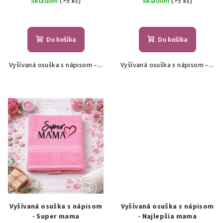
Skladom
(>5 ks)
Skladom
(>5 ks)
o
v
Do košíka
Do košíka
Vyšívaná osuška s nápisom –...
Vyšívaná osuška s nápisom –...
Vyšívaná osuška s nápisom
Vyšívaná osuška s nápisom
- Super mama
- Najlepšia mama