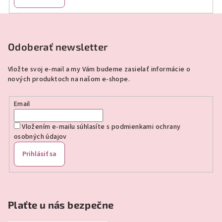
Z
á
p
Odoberať newsletter
ä
Vložte svoj e-mail a my Vám budeme zasielať informácie o
t
nových produktoch na našom e-shope.
i
e
Email
Vložením e-mailu súhlasíte s
podmienkami ochrany
osobných údajov
Prihlásiť sa
Plaťte u nás bezpečne