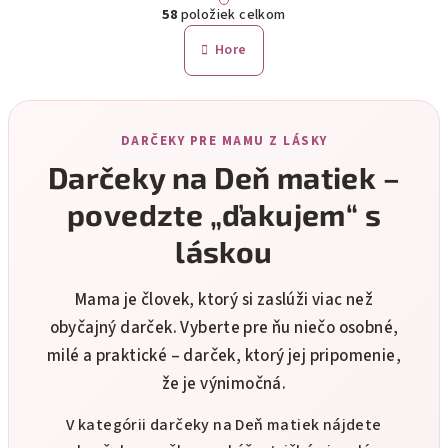
r
58
položiek celkom
á
v
n
l
Hore
k
á
o
d
v
a
a
n
c
DARČEKY PRE MAMU Z LÁSKY
i
i
Darčeky na Deň matiek –
e
e
p
povedzte „ďakujem“ s
r
láskou
v
k
y
Mama je človek, ktorý si zaslúži viac než
v
obyčajný darček. Vyberte pre ňu niečo osobné,
ý
milé a praktické – darček, ktorý jej pripomenie,
p
že je výnimočná.
i
s
V kategórii darčeky na Deň matiek nájdete
u