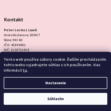
Kontakt
Peter Lorincz Lawli
Hviezdoslavova 2894/7
Nána 943 60
IČO: 45843601
DIČ: 2120713419
IČ DPH: SK1042944342
Tento web používa súbory cookie. Ďalším prechádzaním
tohto webu vyjadrujete súhlas s ich používaním. Viac
informácií
tu
.
Instagram
Nastavenie
Súhlasím