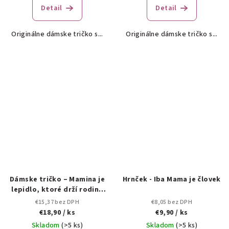
Detail
Detail
Originálne dámske tričko s...
Originálne dámske tričko s...
Dámske tričko – Mamina je
Hrnček - Iba Mama je človek
lepidlo, ktoré drží rodinu
pokope 👩‍👧‍👦
€15,37 bez DPH
€8,05 bez DPH
€18,90
/ ks
€9,90
/ ks
Skladom
(>5 ks)
Skladom
(>5 ks)