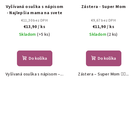
Vyšívaná osuška s nápisom
Zástera - Super Mom
- Najlepšia mama na svete
€11,30 bez DPH
€9,67 bez DPH
€13,90
/ ks
€11,90
/ ks
Skladom
(>5 ks)
Skladom
(2 ks)
Priemerné
hodnotenie
produktu
Do košíka
Do košíka
je
5,0
Vyšívaná osuška s nápisom –...
Zástera – Super Mom 🦸‍♀️...
z
5
hviezdičiek.