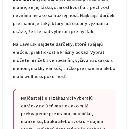
mame, že jej lásku, starostlivosť a trpezlivosť
nevnímame ako samozrejmosť. Najkrajší darček
pre mamu je taký, ktorý má osobný význam a
ukáže, že ste nad výberom premýšľali.
Na Lawli.sk nájdete darčeky, ktoré spájajú
emóciu, praktickosť a krásny odkaz. Vybrať
môžete hrnček s venovaním, vyšívanú osušku s
menom, mäkký vankúš, tričko pre maminu alebo
malú wellness pozornosť.
Najčastejšie si zákazníci vyberajú
darčeky na Deň matiek ako milé
prekvapenie pre mamu, mamičku,
manželku, babku alebo svokru – najmä