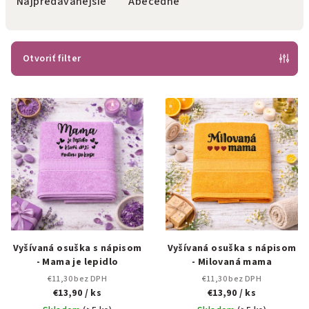
e
Najpredávanejšie
Abecedne
n
i
e
Otvoriť filter
p
V
r
ý
o
p
d
i
u
s
k
p
t
r
o
o
v
d
Vyšívaná osuška s nápisom
Vyšívaná osuška s nápisom
- Mama je lepidlo
- Milovaná mama
u
€11,30 bez DPH
€11,30 bez DPH
k
€13,90
/ ks
€13,90
/ ks
t