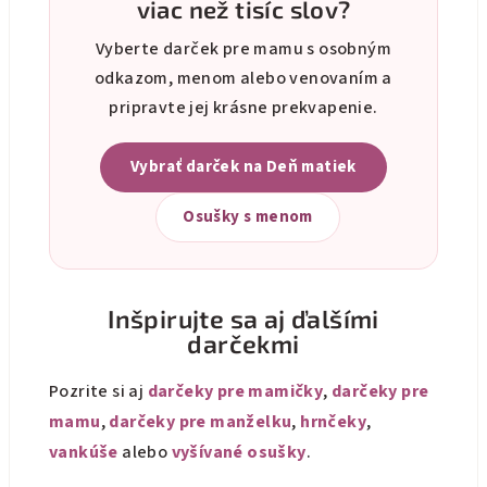
viac než tisíc slov?
Vyberte darček pre mamu s osobným
odkazom, menom alebo venovaním a
pripravte jej krásne prekvapenie.
Vybrať darček na Deň matiek
Osušky s menom
Inšpirujte sa aj ďalšími
darčekmi
Pozrite si aj
darčeky pre mamičky
,
darčeky pre
mamu
,
darčeky pre manželku
,
hrnčeky
,
vankúše
alebo
vyšívané osušky
.