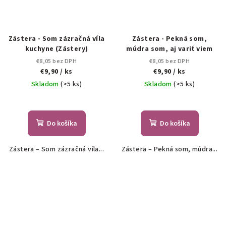
Zástera - Som zázračná víla
Zástera - Pekná som,
kuchyne (Zástery)
múdra som, aj variť viem
€8,05 bez DPH
€8,05 bez DPH
€9,90
/ ks
€9,90
/ ks
Skladom
(>5 ks)
Skladom
(>5 ks)
Do košíka
Do košíka
Zástera – Som zázračná víla...
Zástera – Pekná som, múdra...