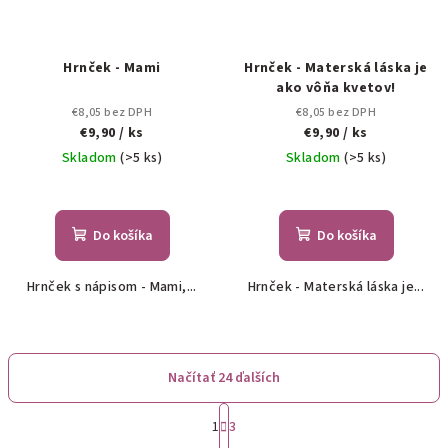
Hrnček - Mami
Hrnček - Materská láska je
ako vôňa kvetov!
€8,05 bez DPH
€8,05 bez DPH
€9,90
/ ks
€9,90
/ ks
Skladom
(>5 ks)
Skladom
(>5 ks)
Do košíka
Do košíka
Hrnček s nápisom - Mami,...
Hrnček - Materská láska je...
Načítať 24 ďalších
S
1
3
t
O