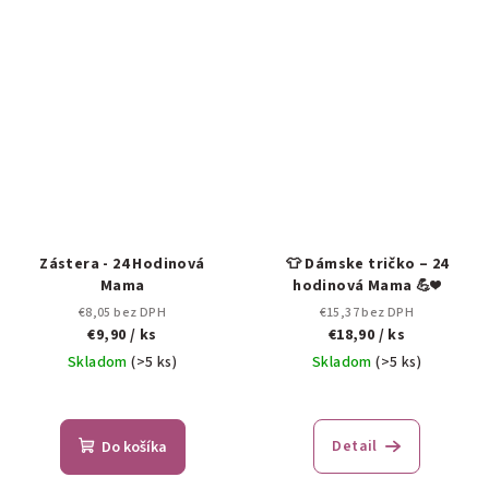
Zástera - 24 Hodinová
👕 Dámske tričko – 24
Mama
hodinová Mama 💪❤️
€8,05 bez DPH
€15,37 bez DPH
€9,90
/ ks
€18,90
/ ks
Skladom
(>5 ks)
Skladom
(>5 ks)
Detail
Do košíka