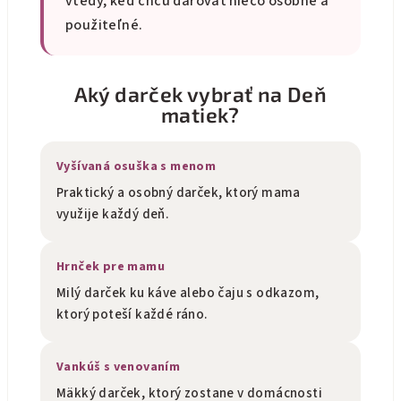
vtedy, keď chcú darovať niečo osobné a
použiteľné.
Aký darček vybrať na Deň
matiek?
Vyšívaná osuška s menom
Praktický a osobný darček, ktorý mama
využije každý deň.
Hrnček pre mamu
Milý darček ku káve alebo čaju s odkazom,
ktorý poteší každé ráno.
Vankúš s venovaním
Mäkký darček, ktorý zostane v domácnosti