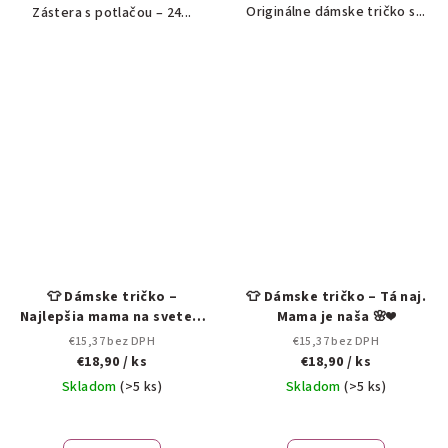
Originálne dámske tričko s...
Zástera s potlačou – 24...
👕 Dámske tričko –
👕 Dámske tričko – Tá naj.
Najlepšia mama na svete ❤️
Mama je naša 🌸❤️
👩‍👧‍👦
€15,37 bez DPH
€15,37 bez DPH
€18,90
/ ks
€18,90
/ ks
Skladom
(>5 ks)
Skladom
(>5 ks)