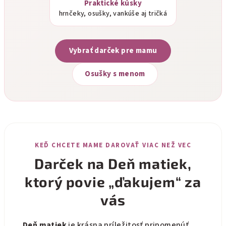
Praktické kúsky
hrnčeky, osušky, vankúše aj tričká
Vybrať darček pre mamu
Osušky s menom
KEĎ CHCETE MAME DAROVAŤ VIAC NEŽ VEC
Darček na Deň matiek,
ktorý povie „ďakujem“ za
vás
Deň matiek
je krásna príležitosť pripomenúť