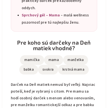
praktický darček pre každodenný
oddych.
Sprchový gél – Mama
– malá wellness
pozornosť pre tú najlepšiu ženu.
Pre koho sú darčeky na Deň
matiek vhodné?
mamička
mama
manželka
babka
svokra
krstná mama
Darček na Deň matiek nemusí byť veľký. Najviac
poteší, keď je vybraný s citom. Pre mamu sa
hodí osobný darček s menom alebo venovaním,
pre manželku romantickejší odkaz a pre babku