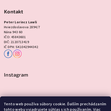
Kontakt
Peter Lorincz Lawli
Hviezdoslavova 2894/7
Nána 943 60
IČO: 45843601
DIČ: 2120713419
IČ DPH: SK1042944342
Instagram
Tento web používa súbory cookie. Ďalším prechádzaním
tohto webu vyjadrujete súhlas s ich používaním. Viac