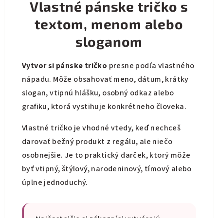
a
Vlastné pánske tričko s
c
textom, menom alebo
i
e
sloganom
p
r
Vytvor si pánske tričko
presne podľa vlastného
v
nápadu. Môže obsahovať meno, dátum, krátky
k
y
slogan, vtipnú hlášku, osobný odkaz alebo
v
grafiku, ktorá vystihuje konkrétneho človeka.
ý
p
Vlastné tričko je vhodné vtedy, keď nechceš
i
darovať bežný produkt z regálu, ale niečo
s
osobnejšie. Je to praktický darček, ktorý môže
u
byť vtipný, štýlový, narodeninový, tímový alebo
úplne jednoduchý.