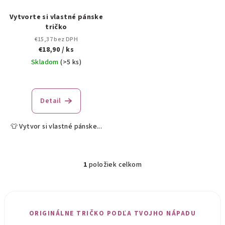
o
v
d
Vytvorte si vlastné pánske
tričko
u
€15,37 bez DPH
k
€18,90
/ ks
t
Skladom
(>5 ks)
o
v
Detail
👕 Vytvor si vlastné pánske...
1
položiek celkom
O
v
l
á
ORIGINÁLNE TRIČKO PODĽA TVOJHO NÁPADU
d