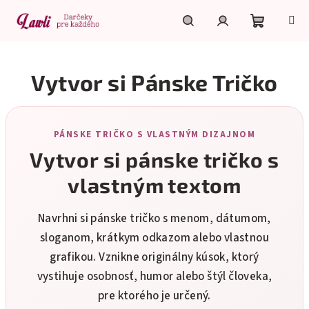
Prejsť
na
obsah
Nákupn
Hľadať
Prihlásenie
Vytvor si Pánske Tričko
košík
PÁNSKE TRIČKO S VLASTNÝM DIZAJNOM
Vytvor si pánske tričko s
vlastným textom
Navrhni si pánske tričko s menom, dátumom,
sloganom, krátkym odkazom alebo vlastnou
grafikou. Vznikne originálny kúsok, ktorý
vystihuje osobnosť, humor alebo štýl človeka,
pre ktorého je určený.