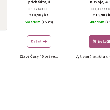
prichádzajú
K tvojej 4
€15,37 bez DPH
€11,30 bez 
€18,90
/ ks
€13,90
/ 
Skladom
(>5 ks)
Skladom
(>
Priemerné
hodnotenie
Detail
Do koší
produktu
je
5,0
Zlaté Časy 40 práve...
Vyšívaná osuška s 
z
5
hviezdičiek.