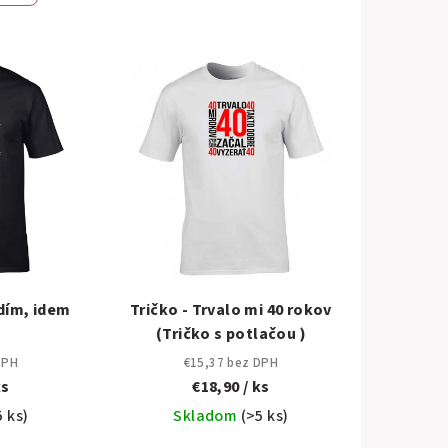
zdím, idem
Tričko - Trvalo mi 40 rokov
(Tričko s potlačou )
DPH
€15,37 bez DPH
ks
€18,90
/ ks
5 ks)
Skladom
(>5 ks)