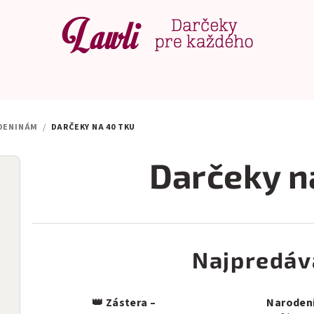
DENINÁM
/
DARČEKY NA 40 TKU
Darčeky n
Najpredáv
👑 Zástera –
Naroden