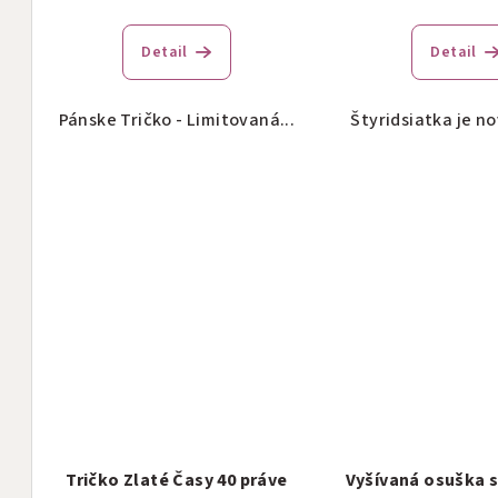
t
Detail
Detail
o
v
Pánske Tričko - Limitovaná...
Štyridsiatka je nov
Tričko Zlaté Časy 40 práve
Vyšívaná osuška s