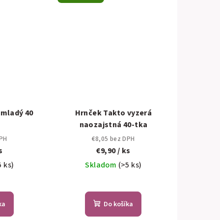
 mladý 40
Hrnček Takto vyzerá
naozajstná 40-tka
DPH
€8,05 bez DPH
s
€9,90
/ ks
5 ks)
Skladom
(>5 ks)
ka
Do košíka