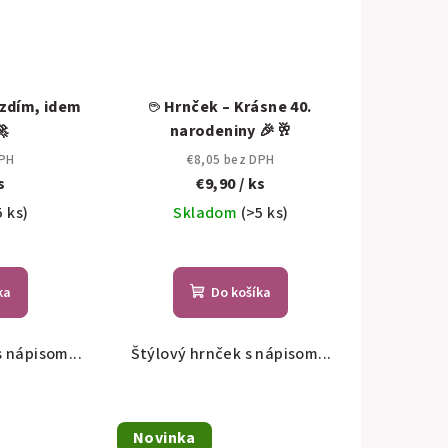
rzdím, idem
☕ Hrnček – Krásne 40.
🚀
narodeniny 🎉🥂
DPH
€8,05 bez DPH
s
€9,90
/ ks
5 ks)
Skladom
(>5 ks)
ka
Do košíka
s nápisom...
Štýlový hrnček s nápisom...
Novinka