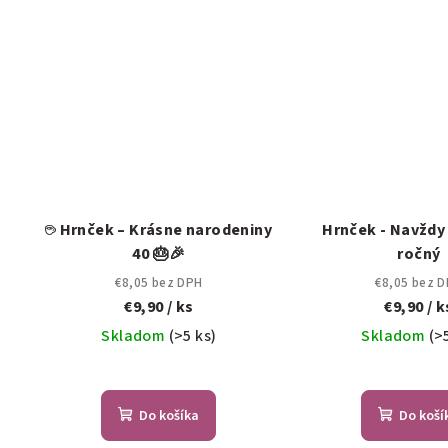
☕ Hrnček – Krásne narodeniny
Hrnček - Navždy
40 🎂🎉
ročný
€8,05 bez DPH
€8,05 bez 
€9,90
/ ks
€9,90
/ k
Skladom
(>5 ks)
Skladom
(>
Do košíka
Do koší