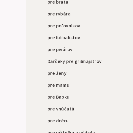
pre brata
pre rybára
pre poľovníkov
pre futbalistov
pre pivárov
Darčeky pre grilmajstrov
pre ženy
pre mamu
pre Babku
pre vnúčatá
pre dcéru
pre učiteľku a učiteľa