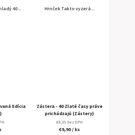
ladý 40...
Hrnček Takto vyzerá...
ovaná Edícia
Zástera - 40 Zlaté časy práve
)
prichádzajú (Zástery)
DPH
€8,05 bez DPH
s
€9,90
/ ks