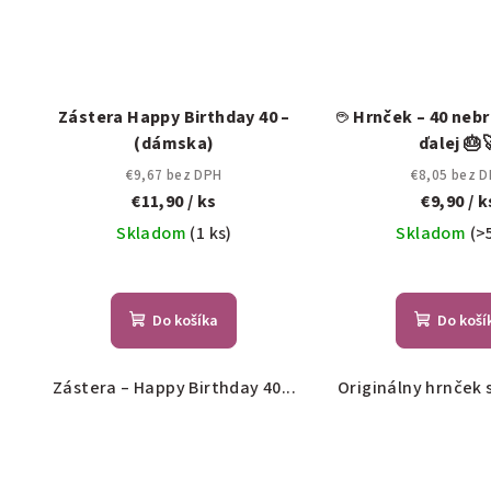
Zástera Happy Birthday 40 –
☕ Hrnček – 40 neb
(dámska)
ďalej 🎂
€9,67 bez DPH
€8,05 bez 
€11,90
/ ks
€9,90
/ k
Skladom
(1 ks)
Skladom
(>
Do košíka
Do koší
Zástera – Happy Birthday 40...
Originálny hrnček 