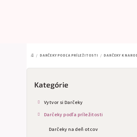
Prejsť
na
obsah
/
DARČEKY PODĽA PRÍLEŽITOSTI
/
DARČEKY K NARO
DOMOV
B
o
Kategórie
Preskočiť
kategórie
č
Vytvor si Darčeky
n
Darčeky podľa príležitosti
ý
p
Darčeky na deň otcov