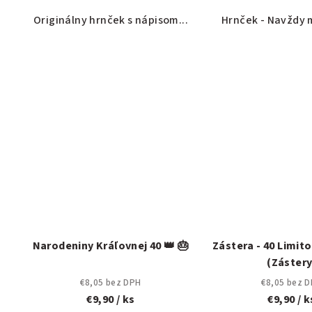
Originálny hrnček s nápisom...
Hrnček - Navždy m
Narodeniny Kráľovnej 40 👑 🎂
Zástera - 40 Limit
(Zástery
€8,05 bez DPH
€8,05 bez 
€9,90
/ ks
€9,90
/ k