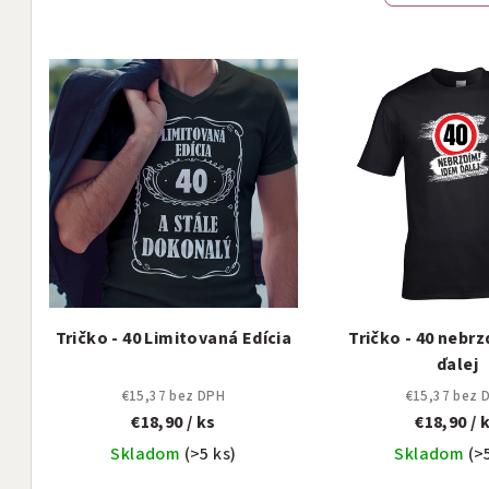
n
V
i
ý
e
p
p
i
r
s
o
p
d
r
u
Tričko - 40 Limitovaná Edícia
Tričko - 40 nebr
o
k
ďalej
d
t
€15,37 bez DPH
€15,37 bez 
€18,90
/ ks
€18,90
/ 
u
o
Skladom
(>5 ks)
Skladom
(>
k
v