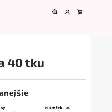
Hľadať
Prihlásenie
Nákupný
košík
a 40 tku
anejšie
iny
☕ Hrnček – 40