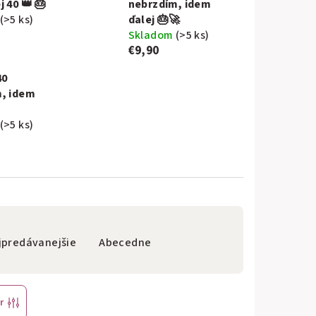
 40 👑 🎂
nebrzdím, idem
(>5 ks)
ďalej 🎂🚀
Skladom
(>5 ks)
€9,90
40
, idem
(>5 ks)
jpredávanejšie
Abecedne
r