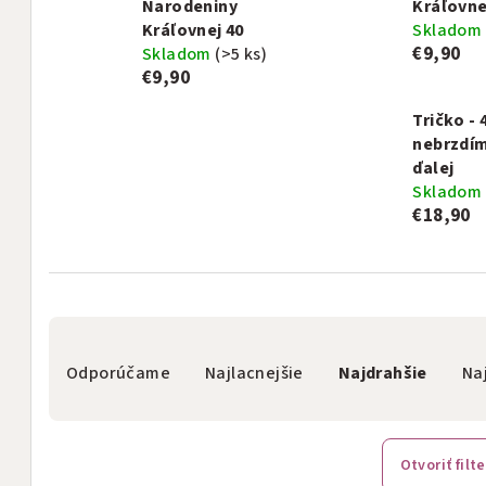
Narodeniny
Kráľovnej
Kráľovnej 40
Skladom
€9,90
Skladom
(>5 ks)
€9,90
Tričko - 
nebrzdím
ďalej
Skladom
€18,90
R
Odporúčame
Najlacnejšie
Najdrahšie
Na
a
d
e
Otvoriť filte