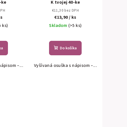
0-ke
K tvojej 40-ke
DPH
€11,30 bez DPH
ks
€13,90
/ ks
5 ks)
Skladom
(>5 ks)
ka
Do košíka
nápisom –...
Vyšívaná osuška s nápisom –...