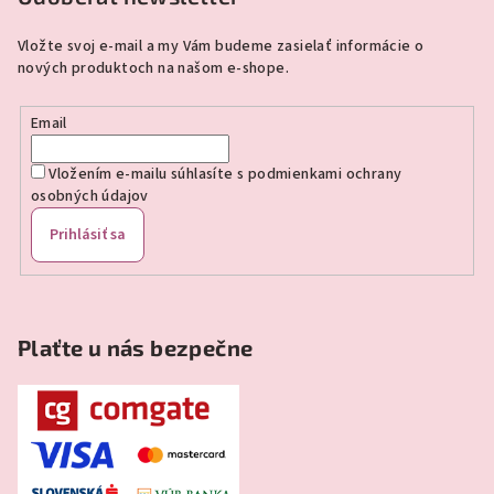
ä
Vložte svoj e-mail a my Vám budeme zasielať informácie o
t
nových produktoch na našom e-shope.
i
e
Email
Vložením e-mailu súhlasíte s
podmienkami ochrany
osobných údajov
Prihlásiť sa
Plaťte u nás bezpečne