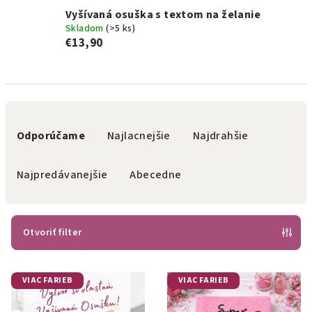
Vyšívaná osuška s textom na želanie
Skladom
(>5 ks)
€13,90
R
a
Odporúčame
Najlacnejšie
Najdrahšie
d
e
Najpredávanejšie
Abecedne
n
i
e
Otvoriť filter
p
V
r
VIAC FARIEB
VIAC FARIEB
ý
o
p
d