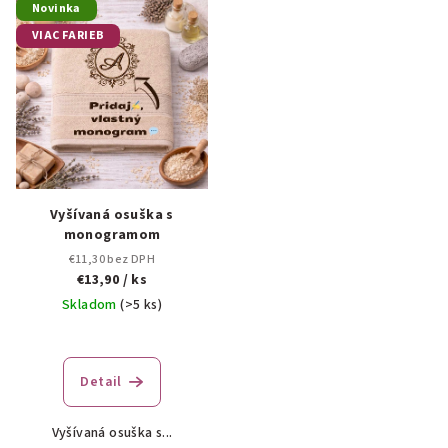
Novinka
VIAC FARIEB
Vyšívaná osuška s
monogramom
€11,30 bez DPH
€13,90
/ ks
Skladom
(>5 ks)
Detail
Vyšívaná osuška s...