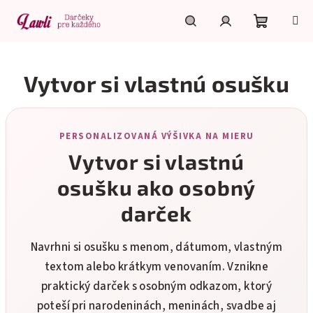
Prejsť
na
obsah
Nákupn
Hľadať
Prihlásenie
Vytvor si vlastnú osušku
košík
PERSONALIZOVANÁ VÝŠIVKA NA MIERU
Vytvor si vlastnú
osušku ako osobný
darček
Navrhni si osušku s menom, dátumom, vlastným
textom alebo krátkym venovaním. Vznikne
praktický darček s osobným odkazom, ktorý
poteší pri narodeninách, meninách, svadbe aj