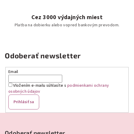
Cez 3000 výdajných miest
Platba na dobierku alebo vopred bankovým prevodom.
Odoberať newsletter
Email
Vložením e-mailu súhlasíte s
podmienkami ochrany
osobných údajov
Prihlásiť sa
Z
á
p
Odoberať newsletter