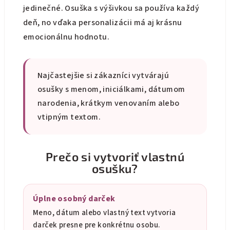
i
jedinečné. Osuška s výšivkou sa používa každý
s
deň, no vďaka personalizácii má aj krásnu
u
emocionálnu hodnotu.
Najčastejšie si zákazníci vytvárajú
osušky s menom, iniciálkami, dátumom
narodenia, krátkym venovaním alebo
vtipným textom.
Prečo si vytvoriť vlastnú
osušku?
Úplne osobný darček
Meno, dátum alebo vlastný text vytvoria
darček presne pre konkrétnu osobu.