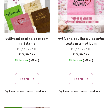
i
u
s
k
p
t
r
o
o
v
d
Vyšívaná osuška s textom
Vyšívaná osuška s vlastným
na želanie
textom a motívom
u
€11,30 bez DPH
€11,30 bez DPH
k
€13,90
/ ks
€13,90
/ ks
t
Skladom
(>5 ks)
Skladom
(>5 ks)
o
Priemerné
Priemerné
v
hodnotenie
hodnotenie
produktu
produktu
Detail
Detail
je
je
5,0
5,0
Vytvor si vyšívanú osušku s...
Vytvor si vyšívanú osušku s...
z
z
5
5
hviezdičiek.
hviezdičiek.