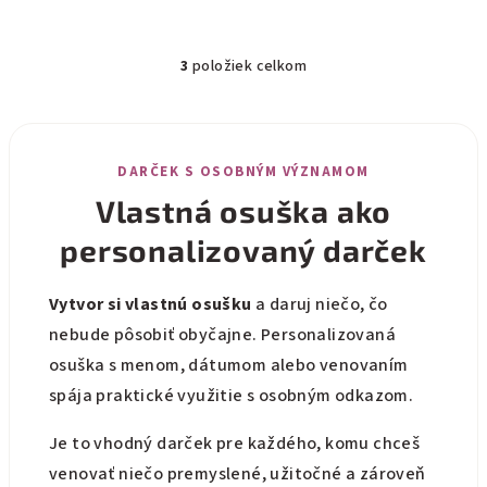
3
položiek celkom
O
v
l
á
DARČEK S OSOBNÝM VÝZNAMOM
d
a
Vlastná osuška ako
c
personalizovaný darček
i
e
p
Vytvor si vlastnú osušku
a daruj niečo, čo
r
nebude pôsobiť obyčajne. Personalizovaná
v
osuška s menom, dátumom alebo venovaním
k
spája praktické využitie s osobným odkazom.
y
v
Je to vhodný darček pre každého, komu chceš
ý
venovať niečo premyslené, užitočné a zároveň
p