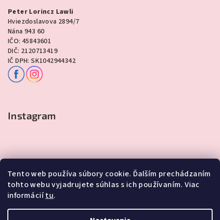
Peter Lorincz Lawli
Hviezdoslavova 2894/7
Nána 943 60
IČO: 45843601
DIČ: 2120713419
IČ DPH: SK1042944342
Instagram
Tento web používa súbory cookie. Ďalším prechádzaním
tohto webu vyjadrujete súhlas s ich používaním. Viac
informácií
tu
.
Sledovať na Instagrame