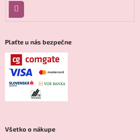
e
Prihlásiť
sa
Plaťte u nás bezpečne
Všetko o nákupe