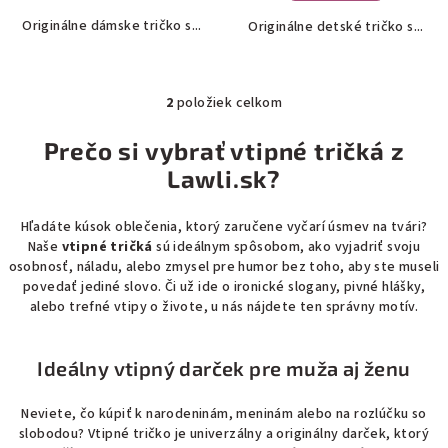
Originálne dámske tričko s...
Originálne detské tričko s...
2
položiek celkom
O
v
Prečo si vybrať vtipné tričká z
l
Lawli.sk?
á
d
a
Hľadáte kúsok oblečenia, ktorý zaručene vyčarí úsmev na tvári?
Naše
vtipné tričká
sú ideálnym spôsobom, ako vyjadriť svoju
c
osobnosť, náladu, alebo zmysel pre humor bez toho, aby ste museli
i
povedať jediné slovo. Či už ide o ironické slogany, pivné hlášky,
e
alebo trefné vtipy o živote, u nás nájdete ten správny motív.
p
r
v
Ideálny vtipný darček pre muža aj ženu
k
y
Neviete, čo kúpiť k narodeninám, meninám alebo na rozlúčku so
v
slobodou? Vtipné tričko je univerzálny a originálny darček, ktorý