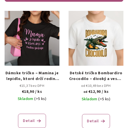
p
V
r
ý
o
p
d
i
u
s
k
p
t
r
o
o
v
d
Dámske tričko – Mamina je
Detské tričko Bombardiro
lepidlo, ktoré drží rodinu
Crocodilo – divoký a veselý
u
pokope 👩‍👧‍👦
štýl 🐊✨
€15,37 bez DPH
od €10,49 bez DPH
k
€18,90
/ ks
€12,90
/ ks
od
t
Skladom
(>5 ks)
Skladom
(>5 ks)
o
v
Detail
Detail