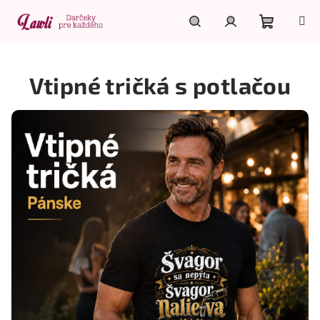
Prejsť
na
obsah
Nákupn
Hľadať
Prihlásenie
Vtipné tričká s potlačou
košík