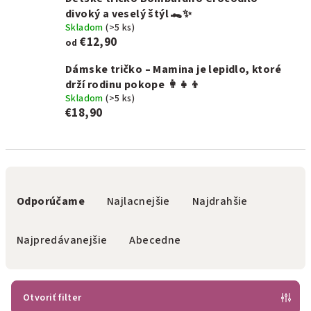
divoký a veselý štýl 🐊✨
Skladom
(>5 ks)
€12,90
od
Dámske tričko – Mamina je lepidlo, ktoré
drží rodinu pokope 👩‍👧‍👦
Skladom
(>5 ks)
€18,90
R
a
Odporúčame
Najlacnejšie
Najdrahšie
d
e
Najpredávanejšie
Abecedne
n
i
e
Otvoriť filter