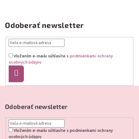
Odoberať newsletter
Vložením e-mailu súhlasíte s
podmienkami ochrany
osobných údajov
Prihlásiť
sa
Z
á
p
Odoberať newsletter
ä
t
Vložením e-mailu súhlasíte s
podmienkami ochrany
i
osobných údajov