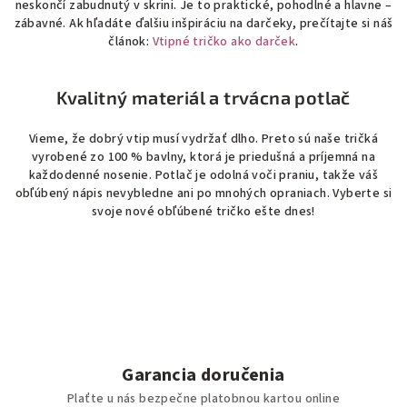
neskončí zabudnutý v skrini. Je to praktické, pohodlné a hlavne –
ý
zábavné. Ak hľadáte ďalšiu inšpiráciu na darčeky, prečítajte si náš
p
článok:
Vtipné tričko ako darček
.
i
s
u
Kvalitný materiál a trvácna potlač
Vieme, že dobrý vtip musí vydržať dlho. Preto sú naše tričká
vyrobené zo 100 % bavlny, ktorá je priedušná a príjemná na
každodenné nosenie. Potlač je odolná voči praniu, takže váš
obľúbený nápis nevybledne ani po mnohých opraniach. Vyberte si
svoje nové obľúbené tričko ešte dnes!
Garancia doručenia
Plaťte u nás bezpečne platobnou kartou online