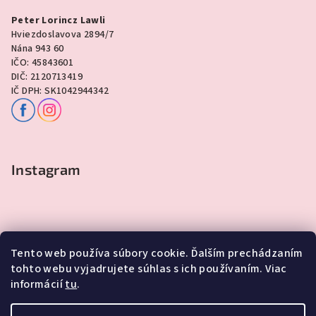
Peter Lorincz Lawli
Hviezdoslavova 2894/7
Nána 943 60
IČO: 45843601
DIČ: 2120713419
IČ DPH: SK1042944342
Instagram
Tento web používa súbory cookie. Ďalším prechádzaním
tohto webu vyjadrujete súhlas s ich používaním. Viac
informácií
tu
.