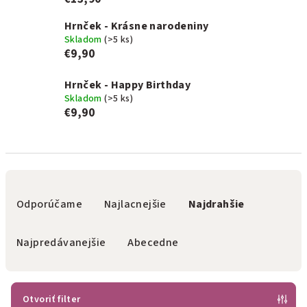
Hrnček - Krásne narodeniny
Skladom
(>5 ks)
€9,90
Hrnček - Happy Birthday
Skladom
(>5 ks)
€9,90
R
a
Odporúčame
Najlacnejšie
Najdrahšie
d
e
Najpredávanejšie
Abecedne
n
i
e
Otvoriť filter