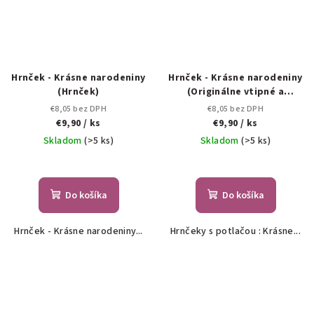
Hrnček - Krásne narodeniny
Hrnček - Krásne narodeniny
(Hrnček)
(Originálne vtipné a
zábavné hrnčeky)
€8,05 bez DPH
€8,05 bez DPH
€9,90
/ ks
€9,90
/ ks
Skladom
(>5 ks)
Skladom
(>5 ks)
Do košíka
Do košíka
Hrnček - Krásne narodeniny...
Hrnčeky s potlačou : Krásne...