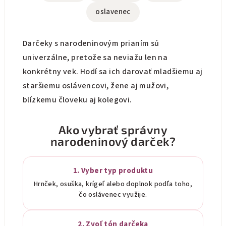
oslavenec
Darčeky s narodeninovým prianím sú
univerzálne, pretože sa neviažu len na
konkrétny vek. Hodí sa ich darovať mladšiemu aj
staršiemu oslávencovi, žene aj mužovi,
blízkemu človeku aj kolegovi.
Ako vybrať správny
narodeninový darček?
1. Vyber typ produktu
Hrnček, osuška, krígeľ alebo doplnok podľa toho,
čo oslávenec využije.
2. Zvoľ tón darčeka