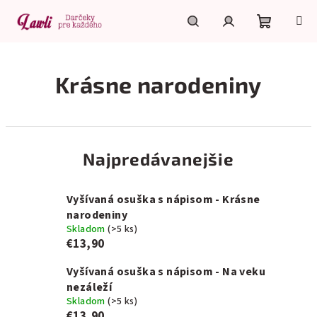
Prejsť
na
obsah
Nákupn
Hľadať
Prihlásenie
Krásne narodeniny
košík
Najpredávanejšie
Vyšívaná osuška s nápisom - Krásne
narodeniny
Skladom
(>5 ks)
€13,90
Vyšívaná osuška s nápisom - Na veku
nezáleží
Skladom
(>5 ks)
€13,90