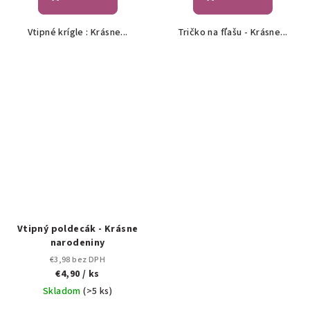
Vtipné krígle : Krásne...
Tričko na fľašu - Krásne...
Vtipný poldecák - Krásne
narodeniny
€3,98 bez DPH
€4,90
/ ks
Skladom
(>5 ks)