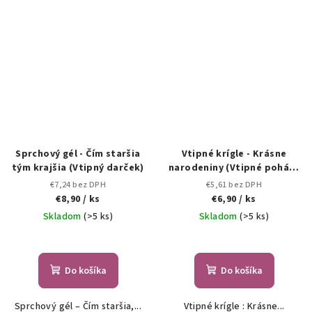
Sprchový gél - Čím staršia
Vtipné krígle - Krásne
tým krajšia (Vtipný darček)
narodeniny (Vtipné poháre
na pivo )
€7,24 bez DPH
€5,61 bez DPH
€8,90
/ ks
€6,90
/ ks
Skladom
(>5 ks)
Skladom
(>5 ks)
Do košíka
Do košíka
Sprchový gél – Čím staršia,...
Vtipné krígle : Krásne...