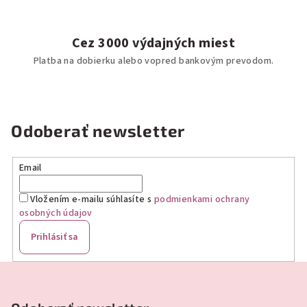
Cez 3000 výdajných miest
Platba na dobierku alebo vopred bankovým prevodom.
Odoberať newsletter
Email
Vložením e-mailu súhlasíte s
podmienkami ochrany
osobných údajov
Prihlásiť sa
Z
á