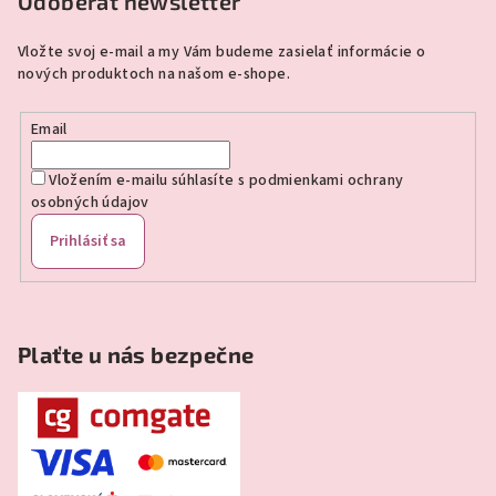
p
Odoberať newsletter
ä
Vložte svoj e-mail a my Vám budeme zasielať informácie o
t
nových produktoch na našom e-shope.
i
e
Email
Vložením e-mailu súhlasíte s
podmienkami ochrany
osobných údajov
Prihlásiť sa
Plaťte u nás bezpečne