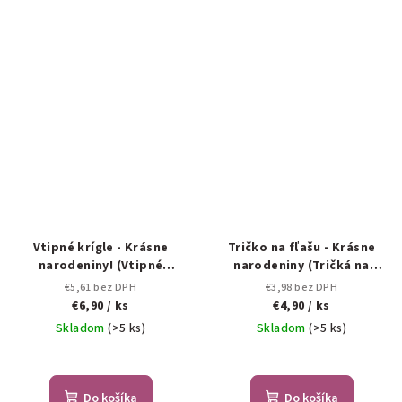
Vtipné krígle - Krásne
Tričko na fľašu - Krásne
narodeniny! (Vtipné
narodeniny (Tričká na
poháre na pivo )
fľašu)
€5,61 bez DPH
€3,98 bez DPH
€6,90
/ ks
€4,90
/ ks
Skladom
(>5 ks)
Skladom
(>5 ks)
Do košíka
Do košíka