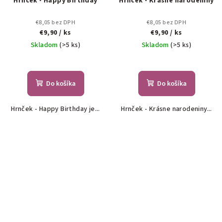
Hrnček - Happy Birthday
Hrnček - Krásne narodeniny
€8,05 bez DPH
€8,05 bez DPH
€9,90
/ ks
€9,90
/ ks
Skladom
(>5 ks)
Skladom
(>5 ks)
Do košíka
Do košíka
Hrnček - Happy Birthday je...
Hrnček - Krásne narodeniny...