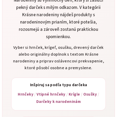
Narodeniny sú výnimočný deň, ktorý si zaslúži
k
pekný darček s milým odkazom. V kategórii
y
Krásne narodeniny nájdeš produkty s
v
ý
narodeninovým prianím, ktoré potešia,
p
rozosmejú a zároveň zostanú praktickou
i
spomienkou.
s
u
Vyber si hrnček, krígeľ, osušku, drevený darček
alebo originálny doplnok s textom Krásne
narodeniny a priprav oslávencovi prekvapenie,
ktoré pôsobí osobne a premyslene.
Inšpiruj sa podľa typu darčeka
Hrnčeky
/
Vtipné hrnčeky
/
Krígle
/
Osušky
/
Darčeky k narodeninám