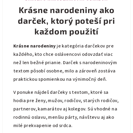
Krásne narodeniny ako
darček, ktorý poteší pri
každom použití
Krásne narodeniny
je kategória darčekov pre
každého, kto chce oslávencovi odovzdať viac
než len bežné prianie. Darček s narodeninovým
textom pôsobí osobne, milo a zároveň zostáva
praktickou spomienkou na výnimočný deň.
V ponuke nájdeš darčeky s textom, ktoré sa
hodia pre ženy, mužov, rodičov, starých rodičov,
partnerov, kamarátov aj kolegov. Sú vhodné na
rodinnú oslavu, menšiu párty, návštevu aj ako
milé prekvapenie od srdca.