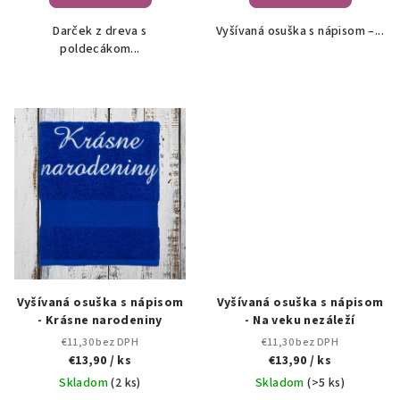
Darček z dreva s
Vyšívaná osuška s nápisom –...
poldecákom...
Vyšívaná osuška s nápisom
Vyšívaná osuška s nápisom
- Krásne narodeniny
- Na veku nezáleží
€11,30 bez DPH
€11,30 bez DPH
€13,90
/ ks
€13,90
/ ks
Skladom
(2 ks)
Skladom
(>5 ks)