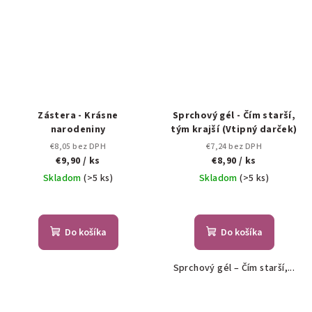
Zástera - Krásne
Sprchový gél - Čím starší,
narodeniny
tým krajší (Vtipný darček)
€8,05 bez DPH
€7,24 bez DPH
€9,90
/ ks
€8,90
/ ks
Skladom
(>5 ks)
Skladom
(>5 ks)
Do košíka
Do košíka
Sprchový gél – Čím starší,...