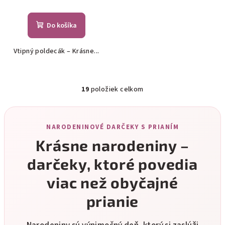
Do košíka
Vtipný poldecák – Krásne...
19
položiek celkom
O
v
l
NARODENINOVÉ DARČEKY S PRIANÍM
á
d
Krásne narodeniny –
a
darčeky, ktoré povedia
c
i
viac než obyčajné
e
prianie
p
r
v