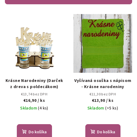
p
V
r
ý
o
p
d
i
u
s
k
p
t
r
o
o
v
d
Krásne Narodeniny (Darček
Vyšívaná osuška s nápisom
z dreva s poldecákom)
- Krásne narodeniny
u
€13,74 bez DPH
€11,30 bez DPH
k
€16,90
/ ks
€13,90
/ ks
t
Skladom
(4 ks)
Skladom
(>5 ks)
o
v
Do košíka
Do košíka