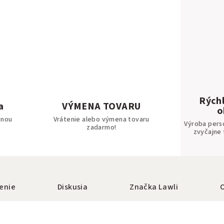
Rýchl
a
VÝMENA TOVARU
o
bnou
Vrátenie alebo výmena tovaru
Výroba pers
zadarmo!
zvyčajne 
enie
Diskusia
Značka
Lawli