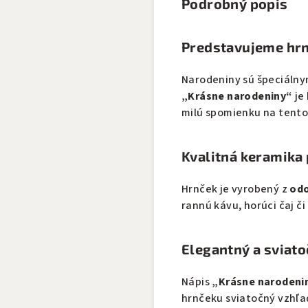
Podrobný popis
Predstavujeme hrn
Narodeniny sú špeciálny
„Krásne narodeniny“
je
milú spomienku na tent
Kvalitná keramika
Hrnček je vyrobený z
odo
rannú kávu, horúci čaj 
Elegantný a sviato
Nápis
„Krásne narodeni
hrnčeku sviatočný vzhľad