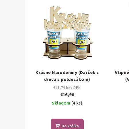
Krásne Narodeniny (Darček z
Vtipné
dreva s poldecákom)
(
€13,74 bez DPH
€16,90
Skladom
(4 ks)
Do košíka