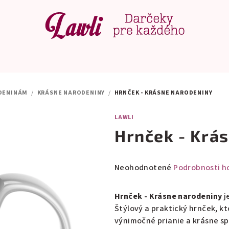
DENINÁM
/
KRÁSNE NARODENINY
/
HRNČEK - KRÁSNE NARODENINY
LAWLI
Hrnček - Krá
Priemerné
Neohodnotené
Podrobnosti h
hodnotenie
produktu
Hrnček - Krásne narodeniny
j
je
Štýlový a praktický hrnček, k
0,0
výnimočné prianie a krásne s
z