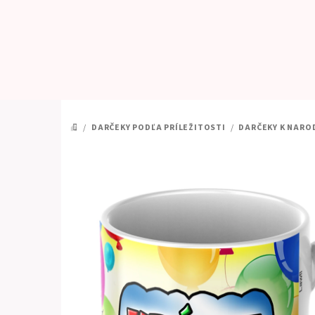
Prejsť
na
obsah
/
DARČEKY PODĽA PRÍLEŽITOSTI
/
DARČEKY K NARO
DOMOV