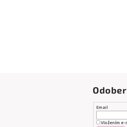
Odober
Email
Vložením e-m