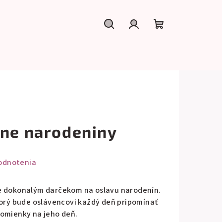
Hľadať
Prihlásenie
Nákupný
košík
sne narodeniny
odnotenia
e dokonalým darčekom na oslavu narodenín.
torý bude oslávencovi každý deň pripomínať
pomienky na jeho deň.