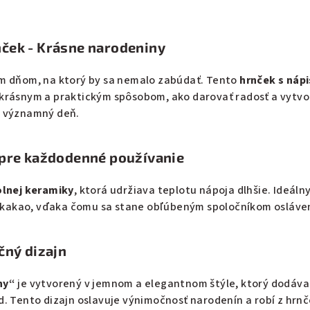
ček - Krásne narodeniny
m dňom, na ktorý by sa nemalo zabúdať. Tento
hrnček s náp
 krásnym a praktickým spôsobom, ako darovať radosť a vytvo
o významný deň.
 pre každodenné používanie
lnej keramiky
, ktorá udržiava teplotu nápoja dlhšie. Ideáln
či kakao, vďaka čomu sa stane obľúbeným spoločníkom osláve
čný dizajn
ny“
je vytvorený v jemnom a elegantnom štýle, ktorý dodáva
. Tento dizajn oslavuje výnimočnosť narodenín a robí z hrn