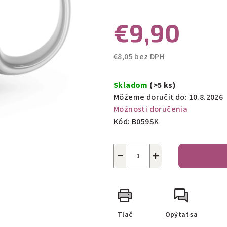
5
€9,90
hviezdičiek.
€8,05 bez DPH
Jednotková
cena:
Skladom
(>5 ks)
Môžeme doručiť do:
10.8.2026
Možnosti doručenia
Kód:
B059SK
−
+
Tlač
Opýtať sa