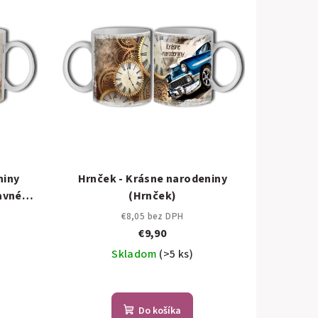
niny
Hrnček - Krásne narodeniny
avné
(Hrnček)
€8,05 bez DPH
€9,90
Skladom
(>5 ks)
Do košíka