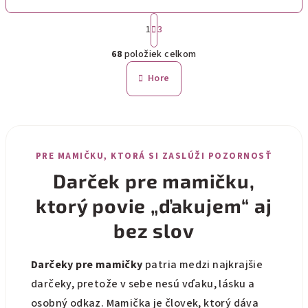
S
1
3
t
O
r
68
položiek celkom
á
v
n
l
Hore
k
á
o
d
v
a
a
n
c
i
i
PRE MAMIČKU, KTORÁ SI ZASLÚŽI POZORNOSŤ
e
e
Darček pre mamičku,
p
ktorý povie „ďakujem“ aj
r
v
bez slov
k
y
Darčeky pre mamičky
patria medzi najkrajšie
v
ý
darčeky, pretože v sebe nesú vďaku, lásku a
p
osobný odkaz. Mamička je človek, ktorý dáva