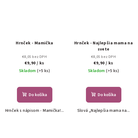
Hrnček - Mamička
Hrnček - Najlepšia mama na
svete
€8,05 bez DPH
€8,05 bez DPH
€9,90
/ ks
€9,90
/ ks
Skladom
(>5 ks)
Skladom
(>5 ks)
Do košíka
Do košíka
Hrnček s nápisom - Mamička!...
Slová „Najlepšia mama na...