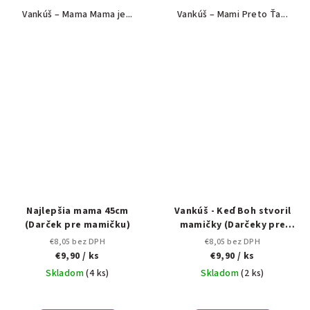
Vankúš – Mama Mama je...
Vankúš – Mami Preto Ťa...
Najlepšia mama 45cm
Vankúš - Keď Boh stvoril
(Darček pre mamičku)
mamičky (Darčeky pre
mamičky)
€8,05 bez DPH
€8,05 bez DPH
€9,90
/ ks
€9,90
/ ks
Skladom
(4 ks)
Skladom
(2 ks)