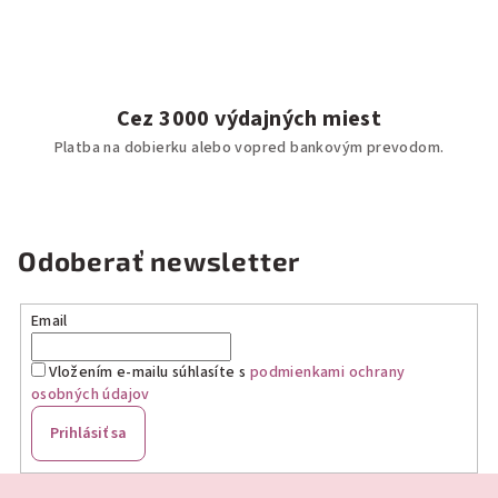
Cez 3000 výdajných miest
Platba na dobierku alebo vopred bankovým prevodom.
Odoberať newsletter
Email
Vložením e-mailu súhlasíte s
podmienkami ochrany
osobných údajov
Prihlásiť sa
Z