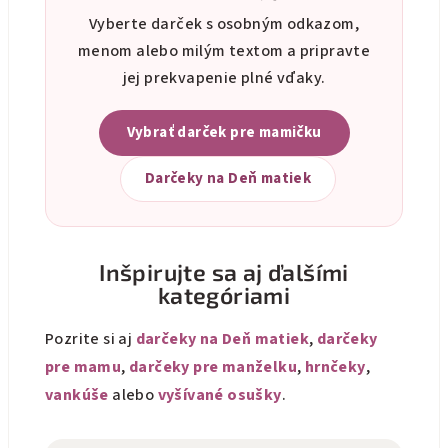
Vyberte darček s osobným odkazom,
menom alebo milým textom a pripravte
jej prekvapenie plné vďaky.
Vybrať darček pre mamičku
Darčeky na Deň matiek
Inšpirujte sa aj ďalšími
kategóriami
Pozrite si aj
darčeky na Deň matiek
,
darčeky
pre mamu
,
darčeky pre manželku
,
hrnčeky
,
vankúše
alebo
vyšívané osušky
.