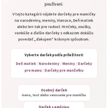
používaní.
V tejto kategórii nájdete darčeky pre mamičky
na narodeniny, meniny, Vianoce, Deň matiek
alebo len tak pre radosť. Hrnčeky, osušky,
vankúše a ďalšie darčeky s odkazom dokážu
povedať „ďakujem“ krásnym spôsobom.
Vyberte darček podľa príležitosti
Deň matiek
/
Narodeniny
/
Meniny
/
Darčeky
pre mamu
/
Darčeky pre manželku
Osobný darček
meno, text alebo venovanie pre mamičku
Darček s emóciou