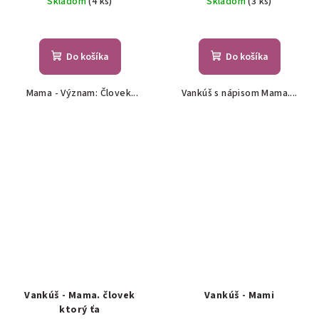
Skladom
(4 ks)
Skladom
(3 ks)
Do košíka
Do košíka
Mama - Význam: Človek...
Vankúš s nápisom Mama....
Vankúš - Mama. človek
Vankúš - Mami
ktorý ťa