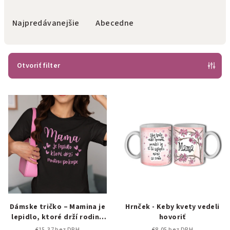
d
e
Najpredávanejšie
Abecedne
n
i
e
Otvoriť filter
p
V
r
ý
o
p
d
i
u
s
k
p
t
r
o
o
v
d
Dámske tričko – Mamina je
Hrnček - Keby kvety vedeli
lepidlo, ktoré drží rodinu
hovoriť
u
pokope 👩‍👧‍👦
€15,37 bez DPH
€8,05 bez DPH