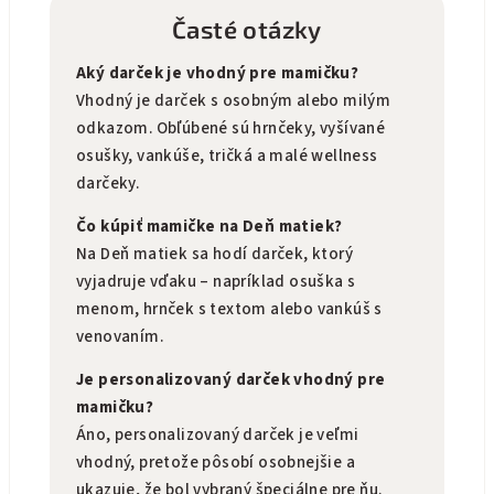
Časté otázky
Aký darček je vhodný pre mamičku?
Vhodný je darček s osobným alebo milým
odkazom. Obľúbené sú hrnčeky, vyšívané
osušky, vankúše, tričká a malé wellness
darčeky.
Čo kúpiť mamičke na Deň matiek?
Na Deň matiek sa hodí darček, ktorý
vyjadruje vďaku – napríklad osuška s
menom, hrnček s textom alebo vankúš s
venovaním.
Je personalizovaný darček vhodný pre
mamičku?
Áno, personalizovaný darček je veľmi
vhodný, pretože pôsobí osobnejšie a
ukazuje, že bol vybraný špeciálne pre ňu.