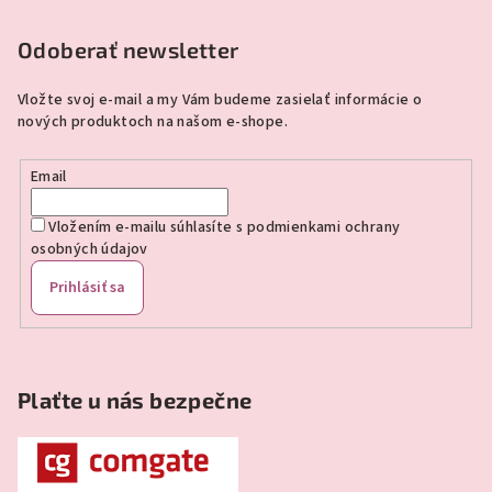
á
p
Odoberať newsletter
ä
Vložte svoj e-mail a my Vám budeme zasielať informácie o
t
nových produktoch na našom e-shope.
i
e
Email
Vložením e-mailu súhlasíte s
podmienkami ochrany
osobných údajov
Prihlásiť sa
Plaťte u nás bezpečne