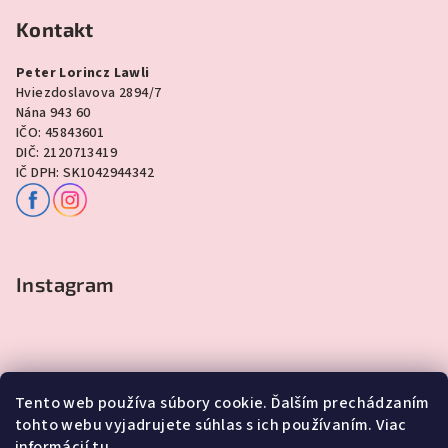
Kontakt
Peter Lorincz Lawli
Hviezdoslavova 2894/7
Nána 943 60
IČO: 45843601
DIČ: 2120713419
IČ DPH: SK1042944342
Instagram
Tento web používa súbory cookie. Ďalším prechádzaním
tohto webu vyjadrujete súhlas s ich používaním. Viac
informácií
tu
.