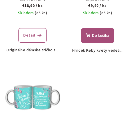
k
€18,90
/ ks
€9,90
/ ks
t
Skladom
(>5 ks)
Skladom
(>5 ks)
o
v
Detail
Do košíka
Originálne dámske tričko s...
Hrnček Keby kvety vedeli...