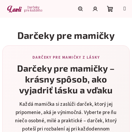
Prejsť
na
obsah
Nákupn
Hľadať
Prihlásenie
Darčeky pre mamičky
košík
DARČEKY PRE MAMIČKY Z LÁSKY
Darčeky pre mamičky –
krásny spôsob, ako
vyjadriť lásku a vďaku
Každá mamička si zaslúži darček, ktorý jej
pripomenie, aká je výnimočná. Vyberte pre ňu
niečo osobné, milé a praktické – darček, ktorý
poteší pri rozbalení aj pri každodennom