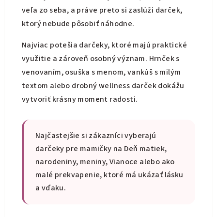
i
veľa zo seba, a práve preto si zaslúži darček,
s
ktorý nebude pôsobiť náhodne.
u
Najviac potešia darčeky, ktoré majú praktické
využitie a zároveň osobný význam. Hrnček s
venovaním, osuška s menom, vankúš s milým
textom alebo drobný wellness darček dokážu
vytvoriť krásny moment radosti.
Najčastejšie si zákazníci vyberajú
darčeky pre mamičky na Deň matiek,
narodeniny, meniny, Vianoce alebo ako
malé prekvapenie, ktoré má ukázať lásku
a vďaku.