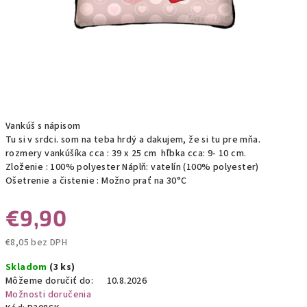
Vankúš s nápisom
Tu si v srdci. som na teba hrdý a dakujem, že si tu pre mňa.
rozmery vankúšíka cca : 39 x 25 cm hľbka cca: 9- 10 cm.
Zloženie : 100% polyester Náplň: vatelín (100% polyester)
Ošetrenie a čistenie : Možno prať na 30°C
€9,90
€8,05 bez DPH
Jednotková
Skladom
(3 ks)
cena:
Môžeme doručiť do:
10.8.2026
Možnosti doručenia