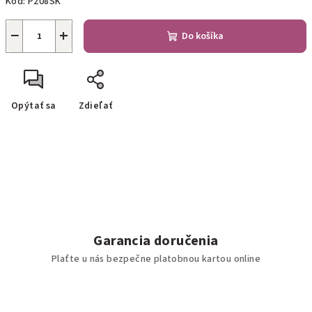
Kód:
P208SK
−
+
Do košíka
Opýtať sa
Zdieľať
Garancia doručenia
Plaťte u nás bezpečne platobnou kartou online