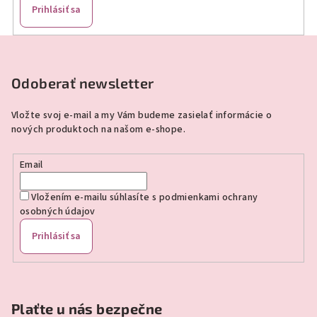
Prihlásiť sa
Z
á
p
Odoberať newsletter
ä
Vložte svoj e-mail a my Vám budeme zasielať informácie o
t
nových produktoch na našom e-shope.
i
e
Email
Vložením e-mailu súhlasíte s
podmienkami ochrany
osobných údajov
Prihlásiť sa
Plaťte u nás bezpečne