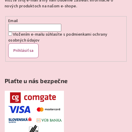
Vložte svoj e-mail a my Vám budeme zasielať informácie o
t
nových produktoch na našom e-shope.
i
e
Email
Vložením e-mailu súhlasíte s
podmienkami ochrany
osobných údajov
Prihlásiť sa
Plaťte u nás bezpečne