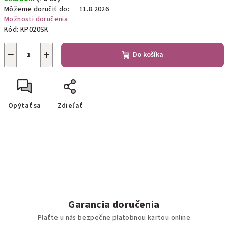
cena:
Môžeme doručiť do:
11.8.2026
Možnosti doručenia
Kód:
KP020SK
−
+
Do košíka
Opýtať sa
Zdieľať
Garancia doručenia
Plaťte u nás bezpečne platobnou kartou online