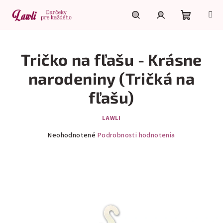
Prejsť
na
obsah
Nákupn
Hľadať
Prihlásenie
Tričko na fľašu - Krásne
košík
narodeniny (Tričká na
fľašu)
LAWLI
Priemerné
Neohodnotené
Podrobnosti hodnotenia
hodnotenie
produktu
je
0,0
z
5
hviezdičiek.