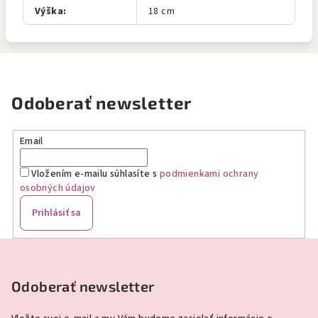
Výška
:
18 cm
Odoberať newsletter
Email
Vložením e-mailu súhlasíte s
podmienkami ochrany
osobných údajov
Prihlásiť sa
Z
á
p
Odoberať newsletter
ä