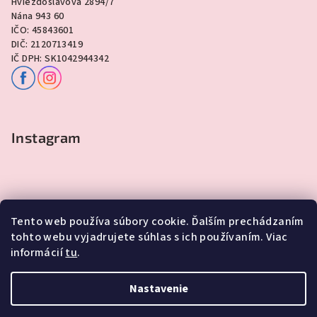
Hviezdoslavova 2894/7
Nána 943 60
IČO: 45843601
DIČ: 2120713419
IČ DPH: SK1042944342
Instagram
Tento web používa súbory cookie. Ďalším prechádzaním
tohto webu vyjadrujete súhlas s ich používaním. Viac
informácií
tu
.
Sledovať na Instagrame
Nastavenie