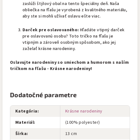
zaslúži štýlový obal na tento špeciálny deň. Naša
obliečka na fľašu je vyrobená z kvalitného materiálu,
aby ste si mohli užívať oslavu ešte viac.
Darček pre oslavovaného:
Hľadáte vtipný darček
pre oslavovanú osobu? Toto tričko na fľašu je
vtipným a zároveň osobným spôsobom, ako jej
zaželať krásne narodeniny.
Oslavujte narodeniny so smiechom a humorom s naším
tričkom na fľašu - Krásne narodeniny!
Dodatočné parametre
Kategória
:
Krásne narodeniny
Materiál
:
(100% polyester)
Šírka
:
13 cm