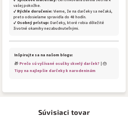
✔
Špičkové materiály:
Certifikovaná bavlna šetrná k
vašej pokožke.
✔
Rýchle doručenie:
Vieme, že na darčeky sa nečaká,
preto odosielame spravidla do 48 hodín.
✔
Osobný prístup:
Darčeky, ktoré robia dôležité
životné okamihy nezabudnuteľnými.
Inšpirujte sa na našom blogu:
🎁
Prečo sú vyšívané osušky skvelý darček?
| 🎂
Tipy na najlepšie darčeky k narodeninám
Súvisiaci tovar