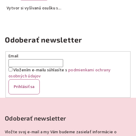
5,0
Vytvor si vyšívanú osušku s...
z
5
hviezdičiek.
Odoberať newsletter
Email
Vložením e-mailu súhlasíte s
podmienkami ochrany
osobných údajov
Prihlásiť sa
Z
á
p
Odoberať newsletter
ä
Vložte svoj e-mail a my Vám budeme zasielať informácie o
t