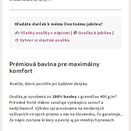
Hľadáte darček k inému životnému jubileu?
✍️
Všetky osušky s nápismi
| 🎁
Osušky k jubileu
|
🎨
Vytvor si vlastnú osušku
Prémiová bavlna pre maximálny
komfort
Kvalita, ktorú pocítite pri každom dotyku.
Osuška je vyrobená zo
100% bavlny
s gramážou 400 g/m².
Prírodné froté vlákno zaručuje vynikajúcu savosť a
nadýchanosť. Výšivku spracovávame na moderných
vyšívacích strojoch priamo u nás na Slovensku, čo garantuje,
že nápis zostane krásny a pevný aj po mnohých praniach.