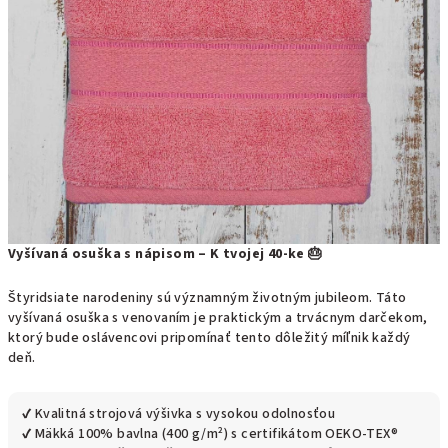
Vyšívaná osuška s nápisom – K tvojej 40-ke 🎂
Štyridsiate narodeniny sú významným životným jubileom. Táto
vyšívaná osuška s venovaním je praktickým a trvácnym darčekom,
ktorý bude oslávencovi pripomínať tento dôležitý míľnik každý
deň.
✔ Kvalitná strojová výšivka s vysokou odolnosťou
✔ Mäkká 100% bavlna (400 g/m²) s certifikátom OEKO-TEX®