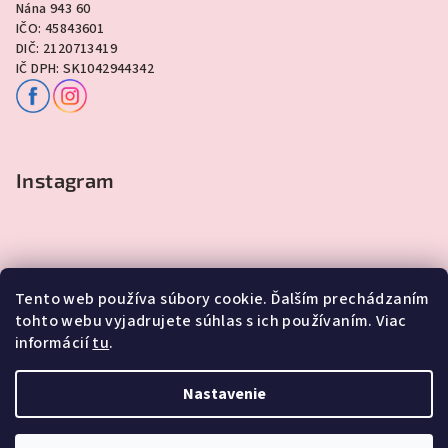
Nána 943 60
IČO: 45843601
DIČ: 2120713419
IČ DPH: SK1042944342
Instagram
Tento web používa súbory cookie. Ďalším prechádzaním
tohto webu vyjadrujete súhlas s ich používaním. Viac
informácií
tu
.
Sledovať na Instagrame
Nastavenie
Copyright 2026
Lawli - Darčeky
. Všetky práva vyhradené.