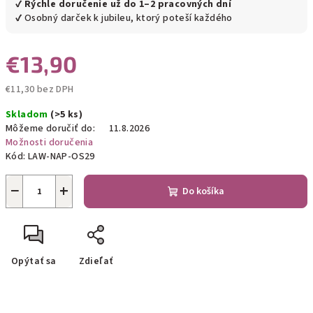
✔
Rýchle doručenie už do 1–2 pracovných dní
✔ Osobný darček k jubileu, ktorý poteší každého
€13,90
€11,30 bez DPH
Jednotková
Skladom
(>5 ks)
cena:
Môžeme doručiť do:
11.8.2026
Možnosti doručenia
Kód:
LAW-NAP-OS29
−
+
Do košíka
Opýtať sa
Zdieľať