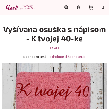
Prejsť
na
obsah
Nákupn
Hľadať
Prihlásenie
Vyšívaná osuška s nápisom
košík
- K tvojej 40-ke
LAWLI
Priemerné
Neohodnotené
Podrobnosti hodnotenia
hodnotenie
produktu
je
0,0
z
5
hviezdičiek.