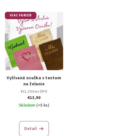
VIAC FARIEB
Vyšívaná osuška s textom
na želanie
€11,30 bez DPH
€13,90
Skladom
(>5 ks)
Priemerné
hodnotenie
produktu
Detail
je