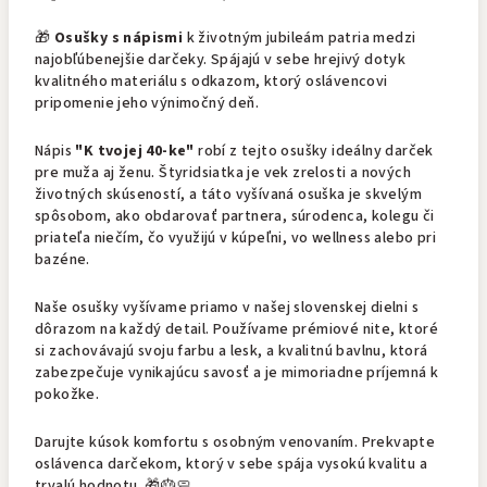
🎁
Osušky s nápismi
k životným jubileám patria medzi
najobľúbenejšie darčeky. Spájajú v sebe hrejivý dotyk
kvalitného materiálu s odkazom, ktorý oslávencovi
pripomenie jeho výnimočný deň.
Nápis
"K tvojej 40-ke"
robí z tejto osušky ideálny darček
pre muža aj ženu. Štyridsiatka je vek zrelosti a nových
životných skúseností, a táto vyšívaná osuška je skvelým
spôsobom, ako obdarovať partnera, súrodenca, kolegu či
priateľa niečím, čo využijú v kúpeľni, vo wellness alebo pri
bazéne.
Naše osušky vyšívame priamo v našej slovenskej dielni s
dôrazom na každý detail. Používame prémiové nite, ktoré
si zachovávajú svoju farbu a lesk, a kvalitnú bavlnu, ktorá
zabezpečuje vynikajúcu savosť a je mimoriadne príjemná k
pokožke.
Darujte kúsok komfortu s osobným venovaním. Prekvapte
oslávenca darčekom, ktorý v sebe spája vysokú kvalitu a
trvalú hodnotu. 🎁🎂🧼