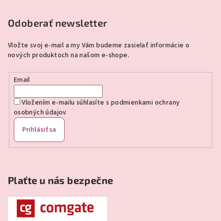
á
p
Odoberať newsletter
ä
Vložte svoj e-mail a my Vám budeme zasielať informácie o
t
nových produktoch na našom e-shope.
i
e
Email
Vložením e-mailu súhlasíte s
podmienkami ochrany
osobných údajov
Prihlásiť sa
Plaťte u nás bezpečne