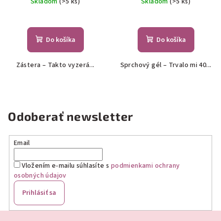
Skladom
(>5 ks)
Skladom
(>5 ks)
Do košíka
Do košíka
Zástera – Takto vyzerá...
Sprchový gél – Trvalo mi 40...
Odoberať newsletter
Email
Vložením e-mailu súhlasíte s
podmienkami ochrany
osobných údajov
Prihlásiť sa
Z