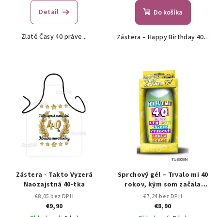
hodnotenie
produktu
Detail
Do košíka
je
5,0
Zlaté Časy 40 práve...
Zástera – Happy Birthday 40...
z
5
hviezdičiek.
Zástera - Takto Vyzerá
Sprchový gél – Trvalo mi 40
Naozajstná 40-tka
rokov, kým som začala
vyzerať takto dobre!
€8,05 bez DPH
€7,24 bez DPH
€9,90
€8,90