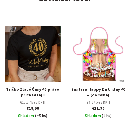
Tričko Zlaté Časy 40 práve
Zástera Happy Birthday 40
prichádzajú
– (dámska)
€15,37 bez DPH
€9,67 bez DPH
€18,90
€11,90
Skladom
(>5 ks)
Skladom
(1 ks)
Priemerné