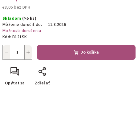
€8,05 bez DPH
Jednotková
Skladom
(>5 ks)
cena:
Môžeme doručiť do:
11.8.2026
Možnosti doručenia
Kód:
B121SK
−
+
Do košíka
Opýtať sa
Zdieľať