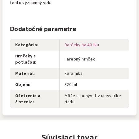
tento významný vek.
Dodatočné parametre
Kategória
:
Darčeky na 40 tku
Hrnčeky s
Farebný hrnček
potlačou
:
Materiál
:
keramika
Objem
:
320 ml
Ošetrenie a
Môže sa umývať v umývačke
čistenie
:
riadu
Súvisiaci tovar