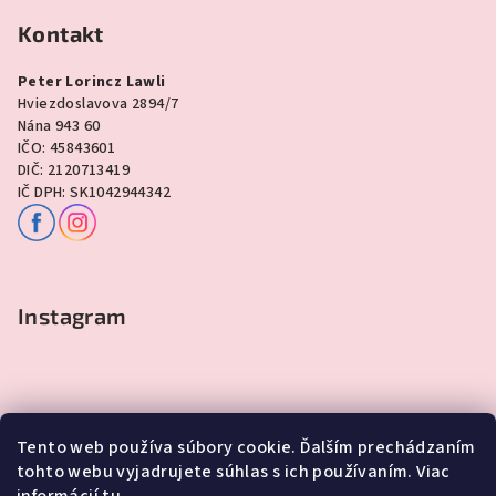
Kontakt
Peter Lorincz Lawli
Hviezdoslavova 2894/7
Nána 943 60
IČO: 45843601
DIČ: 2120713419
IČ DPH: SK1042944342
Instagram
Tento web používa súbory cookie. Ďalším prechádzaním
tohto webu vyjadrujete súhlas s ich používaním. Viac