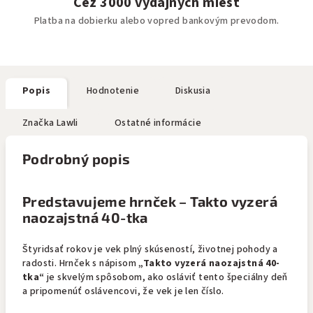
Cez 3000 výdajných miest
Platba na dobierku alebo vopred bankovým prevodom.
Popis
Hodnotenie
Diskusia
Značka
Lawli
Ostatné informácie
Podrobný popis
Predstavujeme hrnček – Takto vyzerá
naozajstná 40-tka
Štyridsať rokov je vek plný skúseností, životnej pohody a
radosti. Hrnček s nápisom
„Takto vyzerá naozajstná 40-
tka“
je skvelým spôsobom, ako osláviť tento špeciálny deň
a pripomenúť oslávencovi, že vek je len číslo.