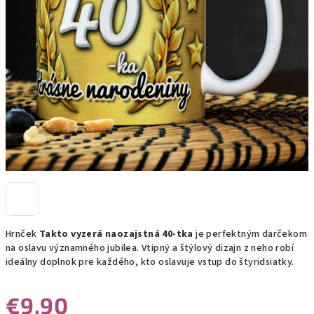
Hrnček
Takto vyzerá naozajstná 40-tka
je perfektným darčekom
na oslavu významného jubilea. Vtipný a štýlový dizajn z neho robí
ideálny doplnok pre každého, kto oslavuje vstup do štyridsiatky.
€9,90