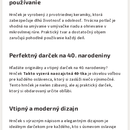
používanie
Hrnček je vyrobený z prvotriednej keramiky, ktorá
zabezpečuje dlhú životnosť a odolnosť. Trvácna potlač je
vhodná na umývanie v umývačke riadu a ohrievanie v
mikrovlnnej rúre. Praktický tvar a dostatočný objem
zaručujú pohodlné používanie každý deň.
Perfektný darček na 40. narodeniny
Hľadáte originálny a vtipný darček na 40. narodeniny?
Hrnček
Takto vyzerá naozajstná 40-tka
je skvelou voľbou
pre každého oslávenca, ktorý si zaslúži niečo výnimočné.
Tento hrnček je nielen zábavný, ale aj praktický darček,
ktorý si obdarovaný určite obľúbi.
Vtipný a moderný dizajn
Hrnček s výrazným nápisom a elegantným dizajnom je
ideálnym darčekom pre každého, kto s úsmevom oslavuje