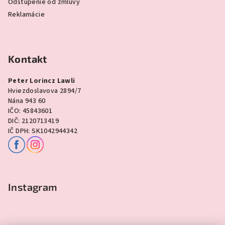
Odstúpenie od zmluvy
Reklamácie
Kontakt
Peter Lorincz Lawli
Hviezdoslavova 2894/7
Nána 943 60
IČO: 45843601
DIČ: 2120713419
IČ DPH: SK1042944342
Instagram