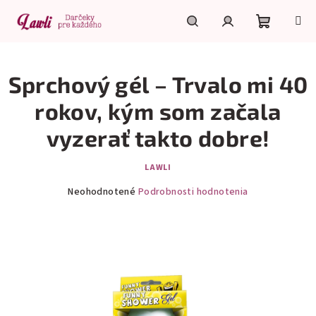
Prejsť
na
obsah
Nákupn
Hľadať
Prihlásenie
Sprchový gél – Trvalo mi 40
košík
rokov, kým som začala
vyzerať takto dobre!
LAWLI
Priemerné
Neohodnotené
Podrobnosti hodnotenia
hodnotenie
produktu
je
0,0
z
5
hviezdičiek.