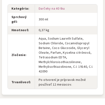
Kategória
:
Darčeky na 40 tku
Sprchový
300 ml
gél
:
Hmotnosť
:
0,37 kg
Aqua, Sodium Laureth Sulfate,
Sodium Chloride, Cocamidopropyl
Betaine, Coco Glucoside, Glyceryl
Oleate, Parfum, Kyselina citrónová,
Zloženie
:
Tetrasodium EDTA,
Methylchloroisothiazolinone,
Methylisothiazolinone, C.I. 19140, C.I.
42090
Po otvorení je prípravok možné
Trvanlivosť
:
používať 12 mesiacov.