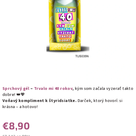
Sprchový gél
–
Trvalo mi 40 rokov
,
kým som začala vyzerať takto
dobre! 👑💖
Voňavý kompliment k štyridsiatke.
Darček, ktorý hovorí: si
krásna – a hotovo!
€8,90