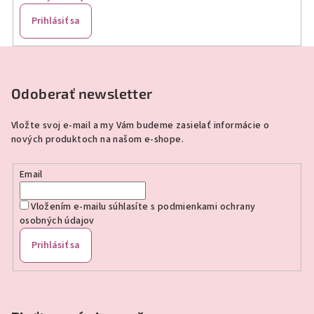
Prihlásiť sa
Z
á
p
Odoberať newsletter
ä
Vložte svoj e-mail a my Vám budeme zasielať informácie o
t
nových produktoch na našom e-shope.
i
e
Email
Vložením e-mailu súhlasíte s
podmienkami ochrany
osobných údajov
Prihlásiť sa