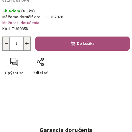
€7,24 bez DPH
Jednotková
Skladom
(>5 ks)
cena:
Môžeme doručiť do:
11.8.2026
Možnosti doručenia
Kód:
TUS035N
−
+
Do košíka
Opýtať sa
Zdieľať
Garancia doručenia