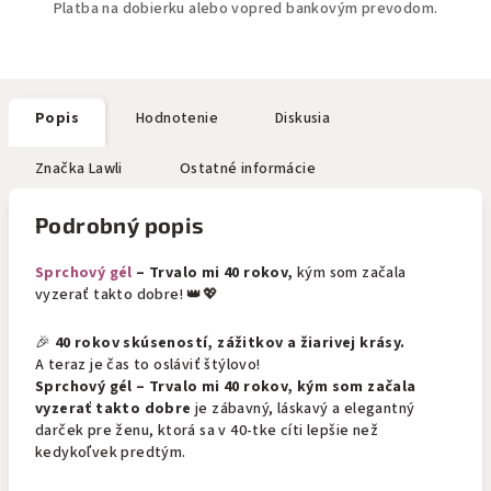
Platba na dobierku alebo vopred bankovým prevodom.
Popis
Hodnotenie
Diskusia
Značka
Lawli
Ostatné informácie
Podrobný popis
Sprchový gél
– Trvalo mi 40 rokov,
kým som začala
vyzerať takto dobre! 👑💖
🎉
40 rokov skúseností, zážitkov a žiarivej krásy.
A teraz je čas to osláviť štýlovo!
Sprchový gél – Trvalo mi 40 rokov, kým som začala
vyzerať takto dobre
je zábavný, láskavý a elegantný
darček pre ženu, ktorá sa v 40-tke cíti lepšie než
kedykoľvek predtým.