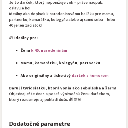
Je to darček, ktorý neponižuje vek – práve naopak:
oslavuje ho!
Ideálny ako doplnok k narodeninovému balíčku pre mamu,
partnerku, kamarátku, kolegyňu alebo aj samú seba – lebo
40 je len začiatok!
🎁
Ideálny pre:
Ženu
k 40. narodeninám
Mamu, kamarátku, kolegyňu, partnerku
Ako originálny a lichotivý
darček s humorom
Daruj štyridsiatku, ktorá vonia ako sebaláska a šarm!
Objednaj ešte dnes a poteš výnimočnú ženu darčekom,
ktorý rozosmeje aj pohladí dušu. 🎁🧼🌸
Dodatočné parametre