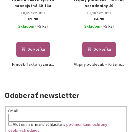
Hrnček Takto vyzerá
Vtipný poldecák - Krásne
naozajstná 40-tka
narodeniny 40
€8,05 bez DPH
€3,98 bez DPH
€9,90
€4,90
Skladom
(>5 ks)
Skladom
(>5 ks)
Do košíka
Do košíka
Hrnček Takto vyzerá...
Vtipný poldecák – Krásne...
Odoberať newsletter
Email
Vložením e-mailu súhlasíte s
podmienkami ochrany
osobných údajov