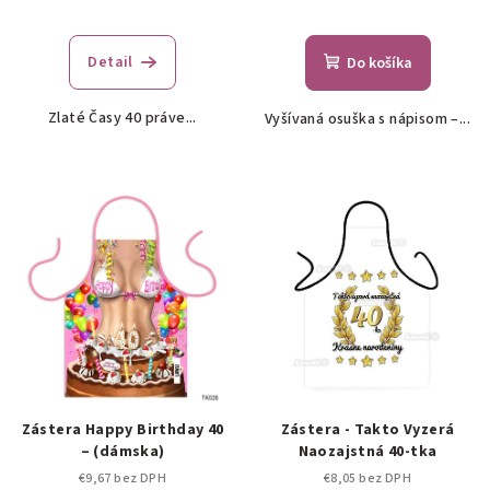
Priemerné
hodnotenie
produktu
Detail
Do košíka
je
5,0
Zlaté Časy 40 práve...
Vyšívaná osuška s nápisom –...
z
5
hviezdičiek.
Zástera Happy Birthday 40
Zástera - Takto Vyzerá
– (dámska)
Naozajstná 40-tka
€9,67 bez DPH
€8,05 bez DPH