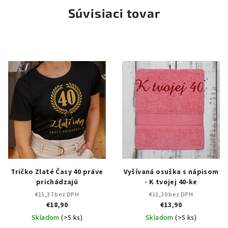
Súvisiaci tovar
Tričko Zlaté Časy 40 práve
Vyšívaná osuška s nápisom
prichádzajú
- K tvojej 40-ke
€15,37 bez DPH
€11,30 bez DPH
€18,90
€13,90
Skladom
(>5 ks)
Skladom
(>5 ks)