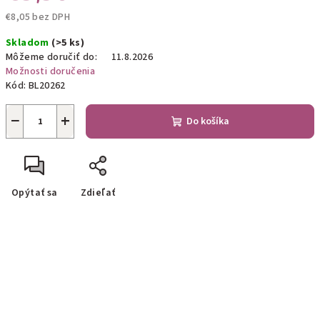
€8,05 bez DPH
Jednotková
Skladom
(>5 ks)
cena:
Môžeme doručiť do:
11.8.2026
Možnosti doručenia
Kód:
BL20262
−
+
Do košíka
Opýtať sa
Zdieľať