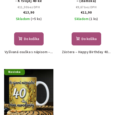
- K tvojej 40-ke
– (dámska)
€11,30 bez DPH
€9,67 bez DPH
€13,90
€11,90
Skladom
(>5 ks)
Skladom
(1 ks)
Do košíka
Do košíka
Vyšívaná osuška s nápisom –...
Zástera – Happy Birthday 40...
Novinka