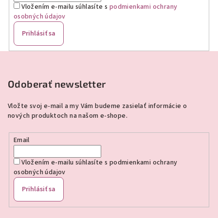
Vložením e-mailu súhlasíte s
podmienkami ochrany
osobných údajov
Prihlásiť sa
Z
á
p
Odoberať newsletter
ä
Vložte svoj e-mail a my Vám budeme zasielať informácie o
t
nových produktoch na našom e-shope.
i
e
Email
Vložením e-mailu súhlasíte s
podmienkami ochrany
osobných údajov
Prihlásiť sa