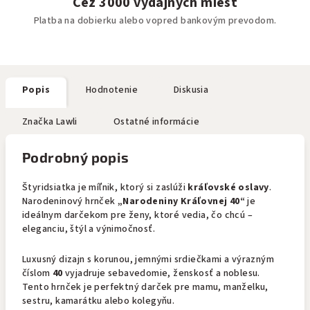
Cez 3000 výdajných miest
Platba na dobierku alebo vopred bankovým prevodom.
Popis
Hodnotenie
Diskusia
Značka
Lawli
Ostatné informácie
Podrobný popis
Štyridsiatka je míľnik, ktorý si zaslúži
kráľovské oslavy
.
Narodeninový hrnček
„Narodeniny Kráľovnej 40“
je
ideálnym darčekom pre ženy, ktoré vedia, čo chcú –
eleganciu, štýl a výnimočnosť.
Luxusný dizajn s korunou, jemnými srdiečkami a výrazným
číslom
40
vyjadruje sebavedomie, ženskosť a noblesu.
Tento hrnček je perfektný darček pre mamu, manželku,
sestru, kamarátku alebo kolegyňu.