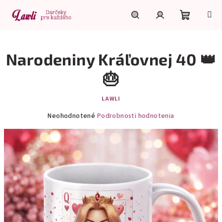
Prejsť
na
obsah
Nákupn
Hľadať
Prihlásenie
Narodeniny Kráľovnej 40 👑
košík
🎂
LAWLI
Priemerné
Neohodnotené
Podrobnosti hodnotenia
hodnotenie
produktu
je
0,0
z
5
hviezdičiek.