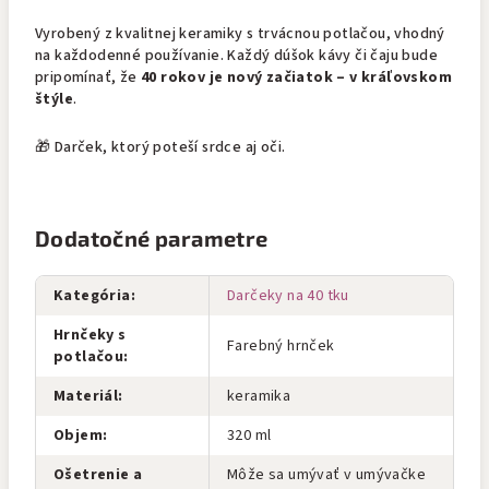
Vyrobený z kvalitnej keramiky s trvácnou potlačou, vhodný
na každodenné používanie. Každý dúšok kávy či čaju bude
pripomínať, že
40 rokov je nový začiatok – v kráľovskom
štýle
.
🎁 Darček, ktorý poteší srdce aj oči.
Dodatočné parametre
Kategória
:
Darčeky na 40 tku
Hrnčeky s
Farebný hrnček
potlačou
:
Materiál
:
keramika
Objem
:
320 ml
Ošetrenie a
Môže sa umývať v umývačke