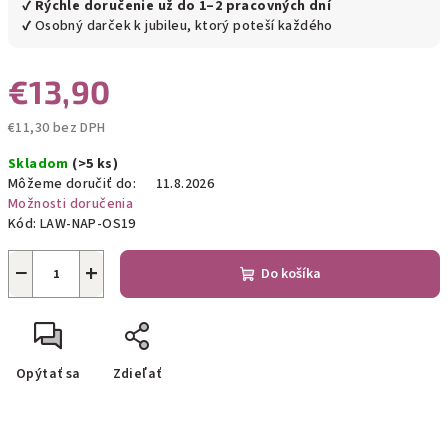
✔
Rýchle doručenie už do 1–2 pracovných dní
✔ Osobný darček k jubileu, ktorý poteší každého
€13,90
€11,30 bez DPH
Jednotková
Skladom
(>5 ks)
cena:
Môžeme doručiť do:
11.8.2026
Možnosti doručenia
Kód:
LAW-NAP-OS19
−
+
Do košíka
Opýtať sa
Zdieľať