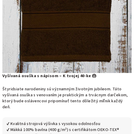
Vyšívaná osuška s nápisom – K tvojej 40-ke 🎂
Štyridsiate narodeniny sú významným životným jubileom. Táto
vyšívaná osuška s venovaním je praktickým a trvácnym darčekom,
ktorý bude oslávencovi pripomínať tento dôležitý míľnik každý
deň.
✔ Kvalitná strojová výšivka s vysokou odolnosťou
✔ Mäkká 100% bavlna (400 g/m²) s certifikátom OEKO-TEX®