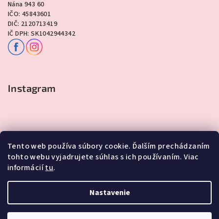
Nána 943 60
IČO: 45843601
DIČ: 2120713419
IČ DPH: SK1042944342
Instagram
Tento web používa súbory cookie. Ďalším prechádzaním
tohto webu vyjadrujete súhlas s ich používaním. Viac
informácií
tu
.
Sledovať na Instagrame
Nastavenie
Copyright 2026
Lawli - Darčeky
. Všetky práva vyhradené.