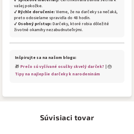
✔
Špičkové materiály:
Certifikovaná bavlna šetrná k
vašej pokožke.
✔
Rýchle doručenie:
Vieme, že na darčeky sa nečaká,
preto odosielame spravidla do 48 hodín.
✔
Osobný prístup:
Darčeky, ktoré robia dôležité
životné okamihy nezabudnuteľnými.
Inšpirujte sa na našom blogu:
🎁
Prečo sú vyšívané osušky skvelý darček?
| 🎂
Tipy na najlepšie darčeky k narodeninám
Súvisiaci tovar