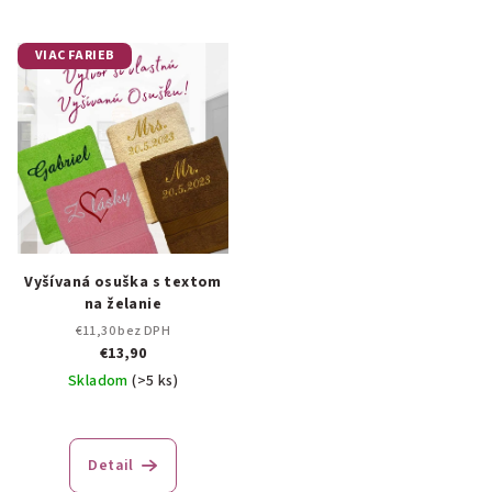
VIAC FARIEB
Vyšívaná osuška s textom
na želanie
€11,30 bez DPH
€13,90
Skladom
(>5 ks)
Priemerné
hodnotenie
produktu
Detail
je