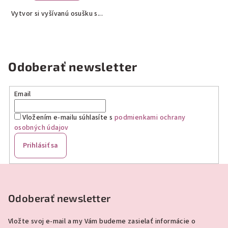
5,0
Vytvor si vyšívanú osušku s...
z
5
hviezdičiek.
Odoberať newsletter
Email
Vložením e-mailu súhlasíte s
podmienkami ochrany
osobných údajov
Prihlásiť sa
Z
á
p
Odoberať newsletter
ä
Vložte svoj e-mail a my Vám budeme zasielať informácie o
t