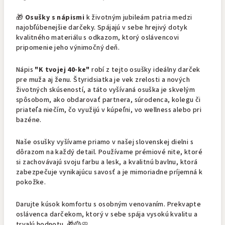
🎁
Osušky s nápismi
k životným jubileám patria medzi
najobľúbenejšie darčeky. Spájajú v sebe hrejivý dotyk
kvalitného materiálu s odkazom, ktorý oslávencovi
pripomenie jeho výnimočný deň.
Nápis
"K tvojej 40-ke"
robí z tejto osušky ideálny darček
pre muža aj ženu. Štyridsiatka je vek zrelosti a nových
životných skúseností, a táto vyšívaná osuška je skvelým
spôsobom, ako obdarovať partnera, súrodenca, kolegu či
priateľa niečím, čo využijú v kúpeľni, vo wellness alebo pri
bazéne.
Naše osušky vyšívame priamo v našej slovenskej dielni s
dôrazom na každý detail. Používame prémiové nite, ktoré
si zachovávajú svoju farbu a lesk, a kvalitnú bavlnu, ktorá
zabezpečuje vynikajúcu savosť a je mimoriadne príjemná k
pokožke.
Darujte kúsok komfortu s osobným venovaním. Prekvapte
oslávenca darčekom, ktorý v sebe spája vysokú kvalitu a
trvalú hodnotu. 🎁🎂🧼