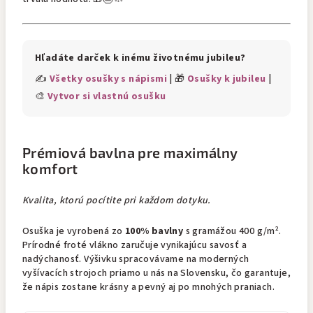
Hľadáte darček k inému životnému jubileu?
✍️
Všetky osušky s nápismi
| 🎁
Osušky k jubileu
|
🎨
Vytvor si vlastnú osušku
Prémiová bavlna pre maximálny
komfort
Kvalita, ktorú pocítite pri každom dotyku.
Osuška je vyrobená zo
100% bavlny
s gramážou 400 g/m².
Prírodné froté vlákno zaručuje vynikajúcu savosť a
nadýchanosť. Výšivku spracovávame na moderných
vyšívacích strojoch priamo u nás na Slovensku, čo garantuje,
že nápis zostane krásny a pevný aj po mnohých praniach.