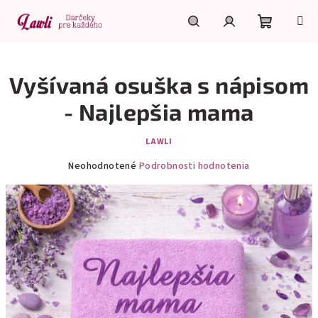
Prejsť
na
obsah
Nákupn
Hľadať
Prihlásenie
Vyšívaná osuška s nápisom
košík
- Najlepšia mama
LAWLI
Priemerné
Neohodnotené
Podrobnosti hodnotenia
hodnotenie
produktu
je
0,0
z
5
hviezdičiek.