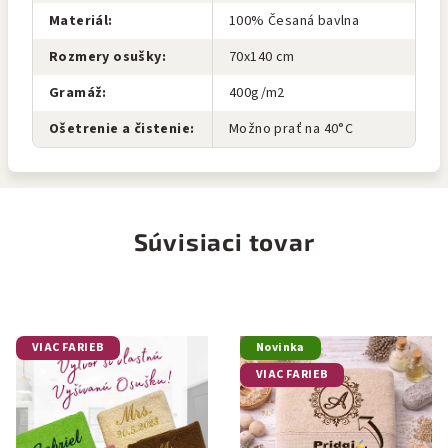
Materiál
:
100% Česaná bavlna
Rozmery osušky
:
70x140 cm
Gramáž
:
400g/m2
Ošetrenie a čistenie
:
Možno prať na 40°C
Súvisiaci tovar
VIAC FARIEB
Novinka
VIAC FARIEB