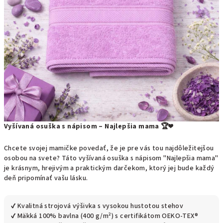
Vyšívaná osuška s nápisom – Najlepšia mama 🏆❤️
Chcete svojej mamičke povedať, že je pre vás tou najdôležitejšou
osobou na svete? Táto vyšívaná osuška s nápisom "Najlepšia mama"
je krásnym, hrejivým a praktickým darčekom, ktorý jej bude každý
deň pripomínať vašu lásku.
✔ Kvalitná strojová výšivka s vysokou hustotou stehov
✔ Mäkká 100% bavlna (400 g/m²) s certifikátom OEKO-TEX®