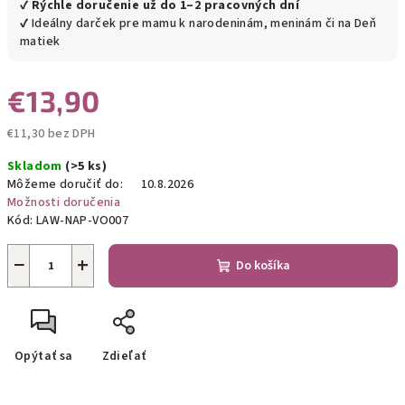
✔
Rýchle doručenie už do 1–2 pracovných dní
✔ Ideálny darček pre mamu k narodeninám, meninám či na Deň
matiek
€13,90
€11,30 bez DPH
Jednotková
Skladom
(>5 ks)
cena:
Môžeme doručiť do:
10.8.2026
Možnosti doručenia
Kód:
LAW-NAP-VO007
−
+
Do košíka
Opýtať sa
Zdieľať