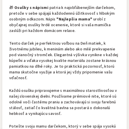
🎁
Osušky s nápismi
patria k najobľúbenejším darčekom,
pretože v sebe spájajú každodennú úžitkovosť s hlbokým
osobným odkazom. Nápis
"Najlepšia mama"
urobí z
obyčajnej osušky hrdé ocenenie, ktoré si vaša mamička
zaslúži pri každom domácom relaxe.
Tento darček je perfektnou voľbou na Deň matiek, k
životnému jubileu, k meninám alebo ako milé prekvapenie
pod vianočný stromček. Elegantná výšivka vynikne v každej
kúpeľni a vďaka vysokej kvalite materiálu zostane krásnou
pamiatkou na dlhé roky. Je to praktická pozornosť, ktorú
mama skutočne využije a ktorá jej vždy pripomenie vašu
vďačnosť.
Každú osušku pripravujeme s maximálnou starostlivosťou v
našej slovenskej dielni. Používame prémiové nite, ktoré sú
odolné voči častému praniu a zachovávajú si svoju farebnú
stálosť, zatiaľ čo kvalitná bavlna sa postará o dokonalú
hebkosť a vynikajúcu savosť.
Potešte svoju mamu darčekom, ktorý v sebe spája vysokú