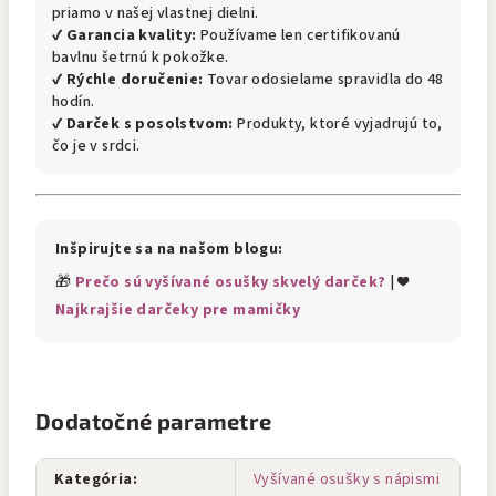
priamo v našej vlastnej dielni.
✔
Garancia kvality:
Používame len certifikovanú
bavlnu šetrnú k pokožke.
✔
Rýchle doručenie:
Tovar odosielame spravidla do 48
hodín.
✔
Darček s posolstvom:
Produkty, ktoré vyjadrujú to,
čo je v srdci.
Inšpirujte sa na našom blogu:
🎁
Prečo sú vyšívané osušky skvelý darček?
| ❤️
Najkrajšie darčeky pre mamičky
Dodatočné parametre
Kategória
:
Vyšívané osušky s nápismi