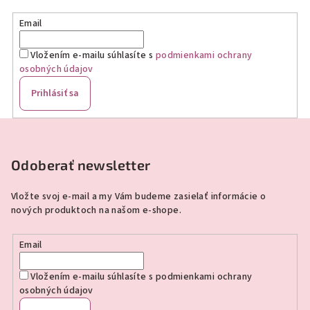
Email
Vložením e-mailu súhlasíte s
podmienkami ochrany
osobných údajov
Prihlásiť sa
Z
á
p
Odoberať newsletter
ä
Vložte svoj e-mail a my Vám budeme zasielať informácie o
t
nových produktoch na našom e-shope.
i
e
Email
Vložením e-mailu súhlasíte s
podmienkami ochrany
osobných údajov