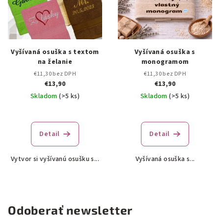
Vyšívaná osuška s textom
Vyšívaná osuška s
na želanie
monogramom
€11,30 bez DPH
€11,30 bez DPH
€13,90
€13,90
Skladom
(>5 ks)
Skladom
(>5 ks)
Priemerné
hodnotenie
produktu
Detail
Detail
je
5,0
Vytvor si vyšívanú osušku s...
Vyšívaná osuška s...
z
5
hviezdičiek.
Odoberať newsletter