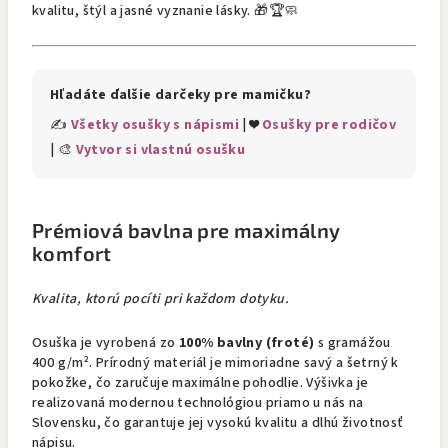
kvalitu, štýl a jasné vyznanie lásky. 🎁🏆🧼
Hľadáte ďalšie darčeky pre mamičku?
✍️
Všetky osušky s nápismi
| ❤️
Osušky pre rodičov
| 🎨
Vytvor si vlastnú osušku
Prémiová bavlna pre maximálny
komfort
Kvalita, ktorú pocíti pri každom dotyku.
Osuška je vyrobená zo
100% bavlny (froté)
s gramážou
400 g/m². Prírodný materiál je mimoriadne savý a šetrný k
pokožke, čo zaručuje maximálne pohodlie. Výšivka je
realizovaná modernou technológiou priamo u nás na
Slovensku, čo garantuje jej vysokú kvalitu a dlhú životnosť
nápisu.