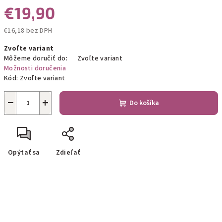
€19,90
€16,18 bez DPH
Jednotková
Zvoľte variant
cena:
Môžeme doručiť do:
Zvoľte variant
Možnosti doručenia
Kód:
Zvoľte variant
−
+
Do košíka
Opýtať sa
Zdieľať