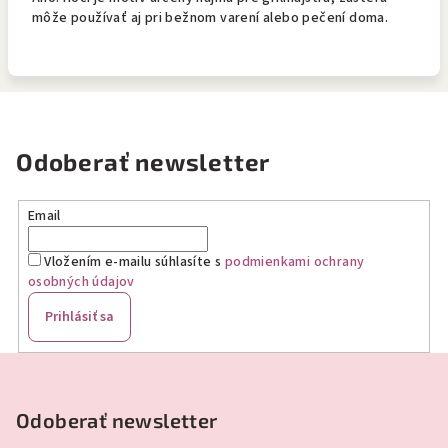
môže používať aj pri bežnom varení alebo pečení doma.
Odoberať newsletter
Email
Vložením e-mailu súhlasíte s
podmienkami ochrany
osobných údajov
Prihlásiť sa
Z
á
p
Odoberať newsletter