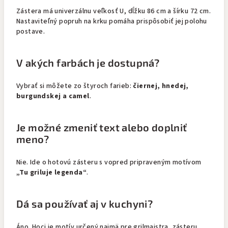
Zástera má univerzálnu veľkosť U, dĺžku 86 cm a šírku 72 cm.
Nastaviteľný popruh na krku pomáha prispôsobiť jej polohu
postave.
V akých farbách je dostupná?
Vybrať si môžete zo štyroch farieb:
čiernej, hnedej,
burgundskej a camel
.
Je možné zmeniť text alebo doplniť
meno?
Nie. Ide o hotovú zásteru s vopred pripraveným motívom
„Tu griluje legenda“
.
Dá sa používať aj v kuchyni?
Áno. Hoci je motív určený najmä pre grilmajstra, zásteru