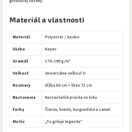
grilovacej sezóny.
Materiál a vlastnosti
Materiál
Polyester / bavlna
Väzba
Keper
Gramáž
170–199 g/m²
Veľkosť
Univerzálna veľkosť U
Rozmery
Dĺžka 86 cm × šírka 72 cm
Nastavenie
Nastaviteľná pracka na krku
Farby
Čierna, hnedá, burgundská a camel
Motív
„Tu griluje legenda“