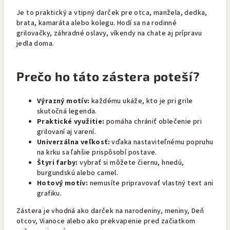
Je to praktický a vtipný darček pre otca, manžela, dedka,
brata, kamaráta alebo kolegu. Hodí sa na rodinné
grilovačky, záhradné oslavy, víkendy na chate aj prípravu
jedla doma.
Prečo ho táto zástera poteší?
Výrazný motív:
každému ukáže, kto je pri grile
skutočná legenda.
Praktické využitie:
pomáha chrániť oblečenie pri
grilovaní aj varení.
Univerzálna veľkosť:
vďaka nastaviteľnému popruhu
na krku sa ľahšie prispôsobí postave.
Štyri farby:
vybrať si môžete čiernu, hnedú,
burgundskú alebo camel.
Hotový motív:
nemusíte pripravovať vlastný text ani
grafiku.
Zástera je vhodná ako darček na narodeniny, meniny, Deň
otcov, Vianoce alebo ako prekvapenie pred začiatkom