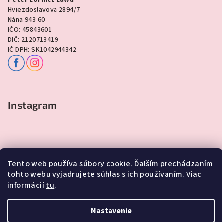
Hviezdoslavova 2894/7
Nána 943 60
IČO: 45843601
DIČ: 2120713419
IČ DPH: SK1042944342
Instagram
Tento web používa súbory cookie. Ďalším prechádzaním
tohto webu vyjadrujete súhlas s ich používaním. Viac
informácií
tu
.
Sledovať na Instagrame
Nastavenie