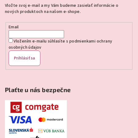
ä
Vložte svoj e-mail a my Vám budeme zasielať informácie o
t
nových produktoch na našom e-shope.
i
e
Email
Vložením e-mailu súhlasíte s
podmienkami ochrany
osobných údajov
Prihlásiť sa
Plaťte u nás bezpečne