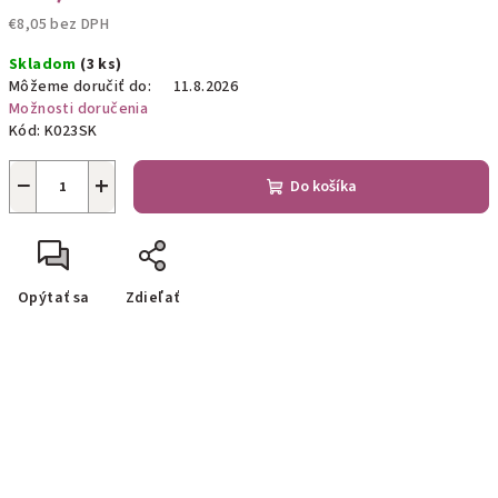
€8,05 bez DPH
Jednotková
Skladom
(3 ks)
cena:
Môžeme doručiť do:
11.8.2026
Možnosti doručenia
Kód:
K023SK
−
+
Do košíka
Opýtať sa
Zdieľať