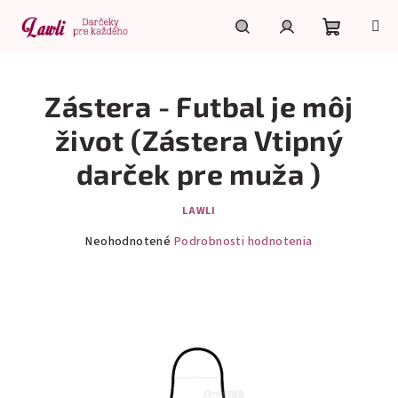
Prejsť
na
obsah
Nákupn
Hľadať
Prihlásenie
Zástera - Futbal je môj
košík
život (Zástera Vtipný
darček pre muža )
LAWLI
Priemerné
Neohodnotené
Podrobnosti hodnotenia
hodnotenie
produktu
je
0,0
z
5
hviezdičiek.