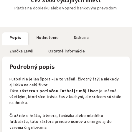
Cez 3000 výdajných miest
Platba na dobierku alebo vopred bankovým prevodom.
Popis
Hodnotenie
Diskusia
Značka
Lawli
Ostatné informácie
Podrobný popis
Futbal nie je len šport – je to vášeň, životný štýl a niekedy
aj láska na celý život.
Táto
zástera s potlačou Futbal je môj život
je určená
všetkým, ktorí síce trávia čas v kuchyni, ale srdcom sú stále
na ihrisku.
Či už ide o hráča, trénera, fanúšika alebo mladého
futbalistu, táto zástera prinesie úsmev a energiu aj do
varenia či grilovania.