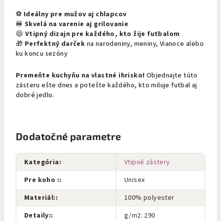
⚽
Ideálny pre mužov aj chlapcov
🍔
Skvelá na varenie aj grilovanie
😄
Vtipný dizajn pre každého, kto žije futbalom
🎁
Perfektný darček
na narodeniny, meniny, Vianoce alebo
ku koncu sezóny
Premeňte kuchyňu na vlastné ihrisko!
Objednajte túto
zásteru ešte dnes a potešte každého, kto miluje futbal aj
dobré jedlo.
Dodatočné parametre
Kategória
:
Vtipné zástery
Pre koho :
:
Unisex
Materiál:
:
100% polyester
Detaily:
:
g/m2: 290