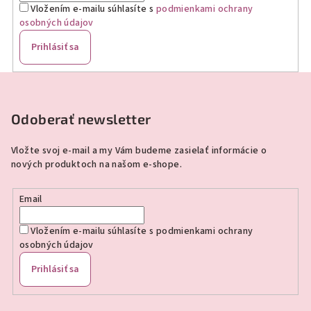
Vložením e-mailu súhlasíte s
podmienkami ochrany
osobných údajov
Prihlásiť sa
Z
á
p
Odoberať newsletter
ä
Vložte svoj e-mail a my Vám budeme zasielať informácie o
t
nových produktoch na našom e-shope.
i
e
Email
Vložením e-mailu súhlasíte s
podmienkami ochrany
osobných údajov
Prihlásiť sa