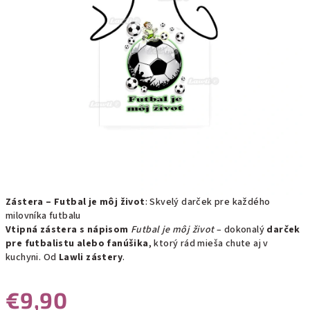
Zástera – Futbal je môj život
: Skvelý darček pre každého
milovníka futbalu
Vtipná zástera s nápisom
Futbal je môj život
– dokonalý
darček
pre futbalistu alebo fanúšika
, ktorý rád mieša chute aj v
kuchyni. Od
Lawli zástery
.
€9,90