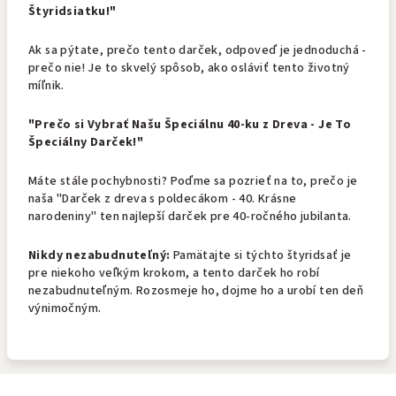
Štyridsiatku!"
Ak sa pýtate, prečo tento darček, odpoveď je jednoduchá -
prečo nie! Je to skvelý spôsob, ako osláviť tento životný
míľnik.
"Prečo si Vybrať Našu Špeciálnu 40-ku z Dreva - Je To
Špeciálny Darček!"
Máte stále pochybnosti? Poďme sa pozrieť na to, prečo je
naša "Darček z dreva s poldecákom - 40. Krásne
narodeniny" ten najlepší darček pre 40-ročného jubilanta.
Nikdy nezabudnuteľný:
Pamätajte si týchto štyridsať je
pre niekoho veľkým krokom, a tento darček ho robí
nezabudnuteľným. Rozosmeje ho, dojme ho a urobí ten deň
výnimočným.