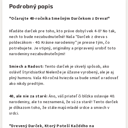
Podrobný popis
"Očarujte 40-ročníka Smešným Darčekom z Dreva!"
Hľadáte darček pre toho, kto práve dobyl vek 4-0? No tak,
nech to bude nezabudnuteľné! Naša "Darček z dreva s
poldecákom - 40. Krásne narodeniny" je presne tým, čo
potrebujete. Je vtipný, originálny a pripravený urobiť toto
narodeniny nezabudnuteľnými!
Smiech a Radost:
Tento darček je skvelý spôsob, ako
osláviť štyridsiatku! Nielenže je úžasne vyrobený, ale je aj
plný humoru. Vaša 40-ročná hviezda sa bude smiať a radovať
ako nikdy predtým.
40, ale nie za staré:
Áno, váš priateľ či blízka oslavuje 40.
narodeniny, ale to neznamená, že sú za staré! Tento darček
je dôkazom toho, že stále majú mladé srdce a smiech v
srdci.
"Drevený Darček, Ktorý Poteší Každého na