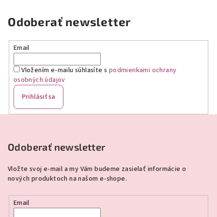
Odoberať newsletter
Email
Vložením e-mailu súhlasíte s
podmienkami ochrany
osobných údajov
Prihlásiť sa
Z
á
p
Odoberať newsletter
ä
Vložte svoj e-mail a my Vám budeme zasielať informácie o
t
nových produktoch na našom e-shope.
i
e
Email