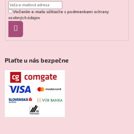
t
Vložením e-mailu súhlasíte s
podmienkami ochrany
i
osobných údajov
e
Prihlásiť
sa
Plaťte u nás bezpečne