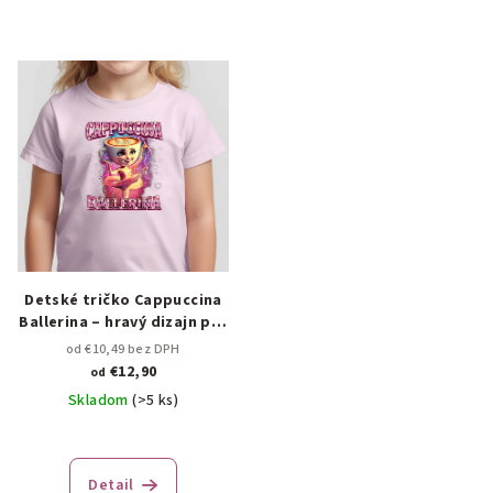
Detské tričko Cappuccina
Ballerina – hravý dizajn pre
malých snílkov 🩰☕
od €10,49 bez DPH
€12,90
od
Skladom
(>5 ks)
Detail