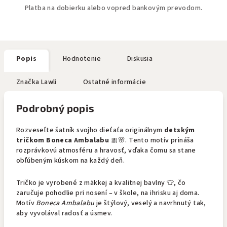
Platba na dobierku alebo vopred bankovým prevodom.
Popis
Hodnotenie
Diskusia
Značka
Lawli
Ostatné informácie
Podrobný popis
Rozveseľte šatník svojho dieťaťa originálnym
detským
tričkom Boneca Ambalabu
🎀🌸. Tento motív prináša
rozprávkovú atmosféru a hravosť, vďaka čomu sa stane
obľúbeným kúskom na každý deň.
Tričko je vyrobené z mäkkej a kvalitnej bavlny 👕, čo
zaručuje pohodlie pri nosení – v škole, na ihrisku aj doma.
Motív
Boneca Ambalabu
je štýlový, veselý a navrhnutý tak,
aby vyvolával radosť a úsmev.