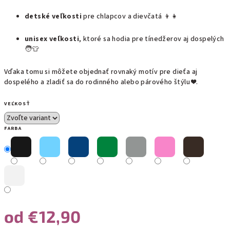
detské veľkosti
pre chlapcov a dievčatá 👦👧
unisex veľkosti
, ktoré sa hodia pre tínedžerov aj dospelých
🧑👕
Vďaka tomu si môžete objednať rovnaký motív pre dieťa aj
dospelého a zladiť sa do rodinného alebo párového štýlu ❤️.
VEĽKOSŤ
FARBA
od
€12,90