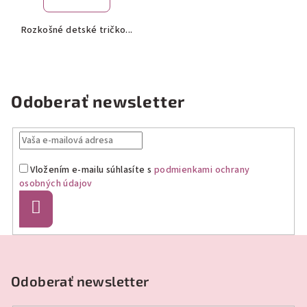
Rozkošné detské tričko...
Odoberať newsletter
Vložením e-mailu súhlasíte s
podmienkami ochrany
osobných údajov
Prihlásiť
sa
Z
á
p
Odoberať newsletter
ä