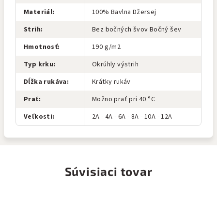
Materiál
:
100% Bavlna Džersej
Strih
:
Bez bočných švov Bočný šev
Hmotnosť
:
190 g/m2
Typ krku
:
Okrúhly výstrih
Dĺžka rukáva
:
Krátky rukáv
Prať
:
Možno prať pri 40 °C
Veľkosti
:
2A - 4A - 6A - 8A - 10A - 12A
Súvisiaci tovar