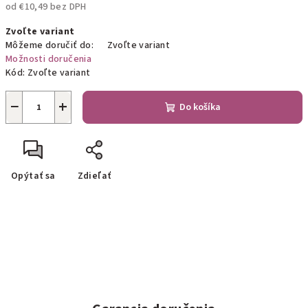
od
€10,49
bez DPH
Jednotková
Zvoľte variant
cena:
Môžeme doručiť do:
Zvoľte variant
Možnosti doručenia
Kód:
Zvoľte variant
−
+
Do košíka
Opýtať sa
Zdieľať