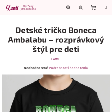
Prejsť
na
obsah
Nákupn
Hľadať
Prihlásenie
Detské tričko Boneca
košík
Ambalabu – rozprávkový
štýl pre deti
LAWLI
Priemerné
Neohodnotené
Podrobnosti hodnotenia
hodnotenie
produktu
je
0,0
z
5
hviezdičiek.