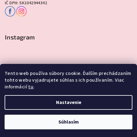
IČ DPH: SK1042944342
Instagram
Tento web používa súbory cookie. Ďalším prechádzaním
tohto webu vyjadrujete súhlas s ich používaním. Viac
informácií
tu
.
Sledovať na Instagrame
Nastavenie
Copyright 2026
Lawli - Darčeky
. Všetky práva vyhradené.
Súhlasím
Vytvoril Shoptet