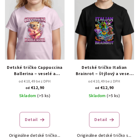
Detské tričko Cappuccina
Detské tričko Italian
Ballerina – veselé a
Brainrot – štýlový a veselý
originálne 🌸✨
dizajn 🇮🇹✨
od €10,49 bez DPH
od €10,49 bez DPH
€12,90
€12,90
od
od
Skladom
(>5 ks)
Skladom
(>5 ks)
Detail
Detail
Originálne detské tričko...
Originálne detské tričko s...