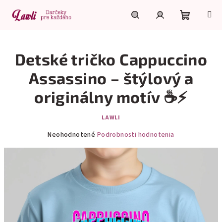
Prejsť
na
obsah
Nákupn
Hľadať
Prihlásenie
Detské tričko Cappuccino
košík
Assassino – štýlový a
originálny motív ☕⚡
LAWLI
Priemerné
Neohodnotené
Podrobnosti hodnotenia
hodnotenie
produktu
je
0,0
z
5
hviezdičiek.