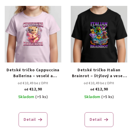
Detské tričko Cappuccina
Detské tričko Italian
Ballerina – veselé a
Brainrot – štýlový a veselý
originálne 🌸✨
dizajn 🇮🇹✨
od €10,49 bez DPH
od €10,49 bez DPH
€12,90
€12,90
od
od
Skladom
(>5 ks)
Skladom
(>5 ks)
Detail
Detail