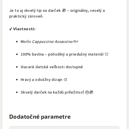
Je to aj skvelý tip na darček 🎁 – originálny, veselý a
praktický zároveň.
✔️ Vlastnosti:
Motív
Cappuccino Assassino
☕⚡
100% bavlna – pohodlný a priedušný materiál 👕
Viaceré detské veľkosti dostupné
Hravý a odvážny dizajn 🎨
Skvelý darček na každú príležitosť 🎂🎁
Dodatočné parametre