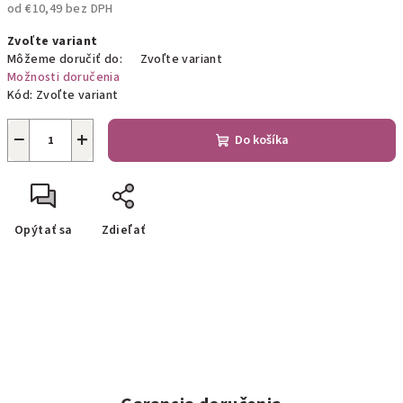
od
€10,49
bez DPH
Jednotková
Zvoľte variant
cena:
Môžeme doručiť do:
Zvoľte variant
Možnosti doručenia
Kód:
Zvoľte variant
−
+
Do košíka
Opýtať sa
Zdieľať