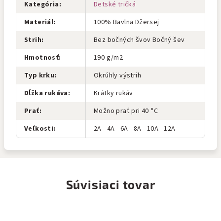
Kategória
:
Detské tričká
Materiál
:
100% Bavlna Džersej
Strih
:
Bez bočných švov Bočný šev
Hmotnosť
:
190 g/m2
Typ krku
:
Okrúhly výstrih
Dĺžka rukáva
:
Krátky rukáv
Prať
:
Možno prať pri 40 °C
Veľkosti
:
2A - 4A - 6A - 8A - 10A - 12A
Súvisiaci tovar