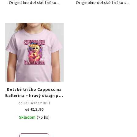
Originálne detské tričko...
Originálne detské tričko s...
Detské tričko Cappuccina
Ballerina – hravý dizajn pre
malých snílkov 🩰☕
od €10,49 bez DPH
€12,90
od
Skladom
(>5 ks)