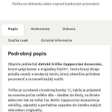
Platba na dobierku alebo vopred bankovým prevodom.
Popis
Hodnotenie
Diskusia
Značka
Lawli
Ostatné informácie
Podrobný popis
Objavte jedinečné
detské tričko Cappuccino Assassino
,
ktoré spája humor a originálny štýl ☕⚡. Tento hravý dizajn
prináša veselý a moderný motív, ktorý okamžite pritiahne
pozornosť a rozveselí každý outfit.
Tričko je vyrobené z kvalitnej bavlny 👕, takže je príjemné
na nosenie počas celého dňa – ideálne do školy, na ihrisko
alebo len tak na voľný čas. Motív
Cappuccino Assassino
je
odvážny, nápaditý a perfektne zapadne do šatníka malých
milovníkov originality.