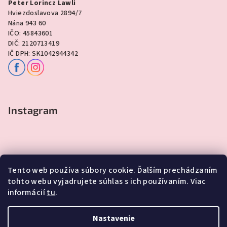
Peter Lorincz Lawli
Hviezdoslavova 2894/7
Nána 943 60
IČO: 45843601
DIČ: 2120713419
IČ DPH: SK1042944342
Instagram
Tento web používa súbory cookie. Ďalším prechádzaním
tohto webu vyjadrujete súhlas s ich používaním. Viac
informácií
tu
.
Sledovať na Instagrame
Nastavenie