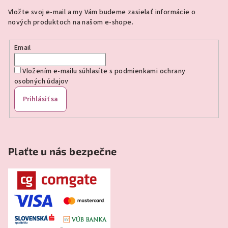
ä
Vložte svoj e-mail a my Vám budeme zasielať informácie o
t
nových produktoch na našom e-shope.
i
e
Email
Vložením e-mailu súhlasíte s
podmienkami ochrany
osobných údajov
Prihlásiť sa
Plaťte u nás bezpečne