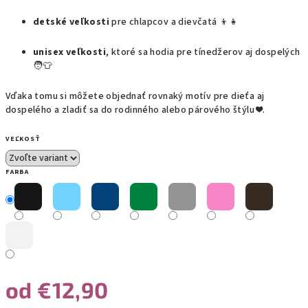
detské veľkosti
pre chlapcov a dievčatá 👦👧
unisex veľkosti
, ktoré sa hodia pre tínedžerov aj dospelých
🧑👕
Vďaka tomu si môžete objednať rovnaký motív pre dieťa aj
dospelého a zladiť sa do rodinného alebo párového štýlu ❤️.
VEĽKOSŤ
FARBA
od
€12,90