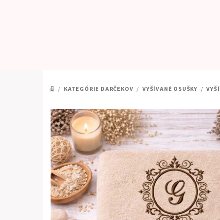
Prejsť
na
obsah
/
KATEGÓRIE DARČEKOV
/
VYŠÍVANÉ OSUŠKY
/
VYŠ
DOMOV