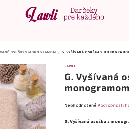
ÍVANÉ OSUŠKY S MONOGRAMOM
/
G. VYŠÍVANÁ OSUŠKA S MONOGRAM
LAWLI
G. Vyšívaná o
monogramo
Priemerné
Neohodnotené
Podrobnosti h
hodnotenie
produktu
G. Vyšívaná osuška s monog
je