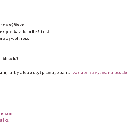
ácna výšivka
ek pre každú príležitosť
ne aj wellness
ombináciu?
m, farby alebo štýl písma, pozri si
variabilnú vyšívanú osušk
 menami
sušku