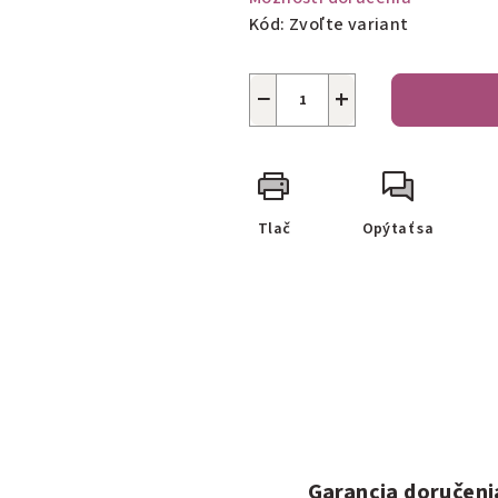
Kód:
Zvoľte variant
−
+
Tlač
Opýtať sa
Garancia doručeni