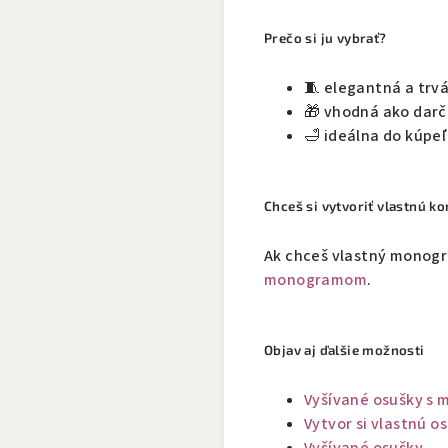
Prečo si ju vybrať?
🧵 elegantná a trv
🎁 vhodná ako darč
🛁 ideálna do kúpeľ
Chceš si vytvoriť vlastnú k
Ak chceš vlastný monogra
monogramom
.
Objav aj ďalšie možnosti
Vyšívané osušky s
Vytvor si vlastnú o