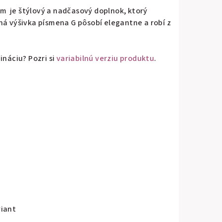
 je štýlový a nadčasový doplnok, ktorý
ná výšivka písmena G pôsobí elegantne a robí z
ináciu? Pozri si
variabilnú verziu produktu
.
riant