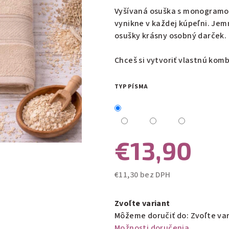
0,0
Vyšívaná osuška s monogramom
z
vynikne v každej kúpeľni. Jem
5
osušky krásny osobný darček.
hviezdičiek.
Chceš si vytvoriť vlastnú komb
TYP PÍSMA
€13,90
€11,30 bez DPH
Jednotková
cena:
Zvoľte variant
Môžeme doručiť do:
Zvoľte va
Možnosti doručenia