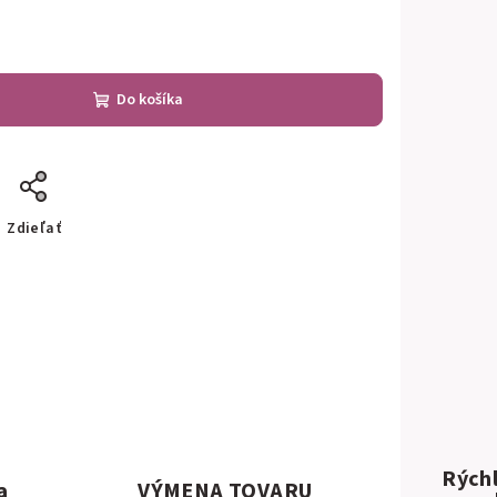
Do košíka
Zdieľať
Rýchl
a
VÝMENA TOVARU