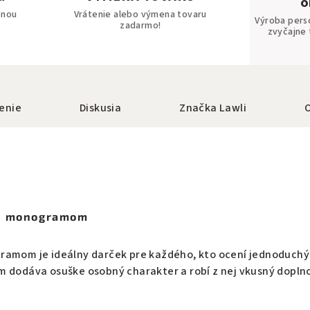
o
bnou
Vrátenie alebo výmena tovaru
Výroba pers
zadarmo!
zvyčajne 
enie
Diskusia
Značka
Lawli
 s monogramom
ramom je ideálny darček pre každého, kto ocení jednoduchý
m dodáva osuške osobný charakter a robí z nej vkusný doplno