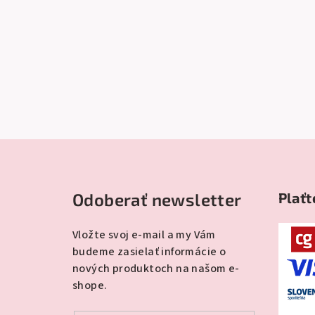
Z
á
Odoberať newsletter
Plaťt
p
ä
Vložte svoj e-mail a my Vám
budeme zasielať informácie o
t
nových produktoch na našom e-
i
shope.
e