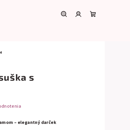
Hľadať
Prihlásenie
Nákupný
košík
OM
suška s
m
odnotenia
ramom – elegantný darček