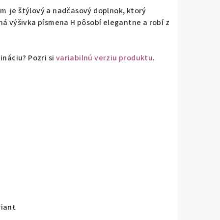
 je štýlový a nadčasový doplnok, ktorý
ná výšivka písmena H pôsobí elegantne a robí z
ináciu? Pozri si
variabilnú verziu produktu
.
riant