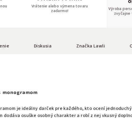
o
bnou
Vrátenie alebo výmena tovaru
Výroba pers
zadarmo!
zvyčajne 
enie
Diskusia
Značka
Lawli
 s monogramom
ramom je ideálny darček pre každého, kto ocení jednoduchý
m dodáva osuške osobný charakter a robí z nej vkusný doplno