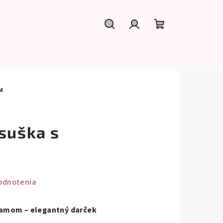
Hľadať
Prihlásenie
Nákupný
košík
M
suška s
m
odnotenia
ramom – elegantný darček