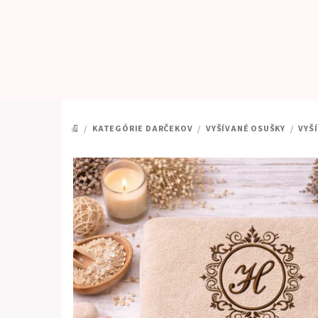
Prejsť
na
obsah
/
KATEGÓRIE DARČEKOV
/
VYŠÍVANÉ OSUŠKY
/
VYŠ
DOMOV