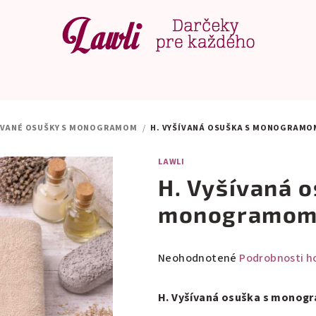
ÍVANÉ OSUŠKY S MONOGRAMOM
/
H. VYŠÍVANÁ OSUŠKA S MONOGRAMO
LAWLI
H. Vyšívaná o
monogramo
Priemerné
Neohodnotené
Podrobnosti h
hodnotenie
produktu
H. Vyšívaná osuška s monog
je