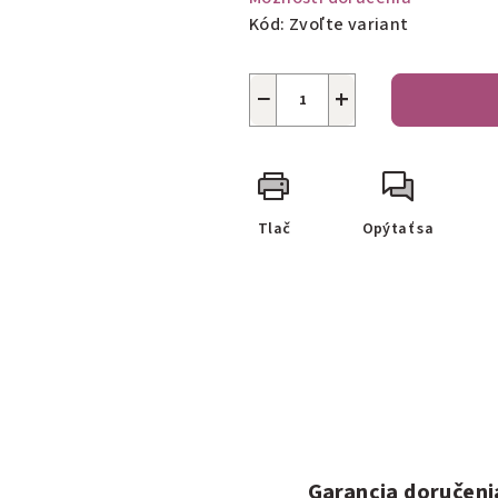
Kód:
Zvoľte variant
−
+
Tlač
Opýtať sa
Garancia doručeni