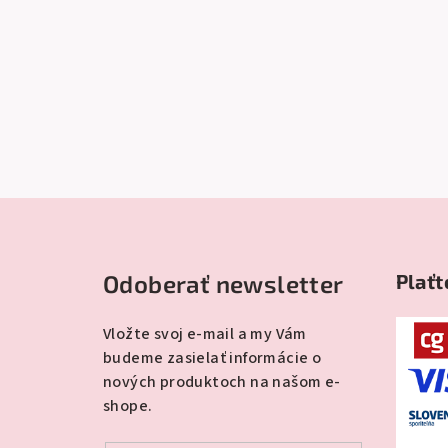
Z
á
Odoberať newsletter
Plaťt
p
ä
Vložte svoj e-mail a my Vám
budeme zasielať informácie o
t
nových produktoch na našom e-
i
shope.
e