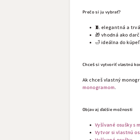
Prečo si ju vybrať?
🧵 elegantná a trv
🎁 vhodná ako darč
🛁 ideálna do kúpeľ
Chceš si vytvoriť vlastnú k
Ak chceš vlastný monogra
monogramom
.
Objav aj ďalšie možnosti
Vyšívané osušky s
Vytvor si vlastnú o