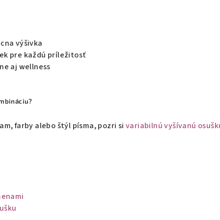
ácna výšivka
ek pre každú príležitosť
ne aj wellness
ombináciu?
m, farby alebo štýl písma, pozri si
variabilnú vyšívanú osušk
 menami
sušku