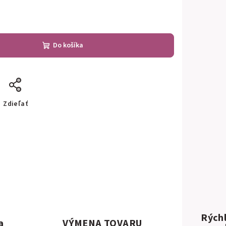
Do košíka
Zdieľať
Rýchl
a
VÝMENA TOVARU