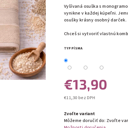
0,0
Vyšívaná osuška s monogramom
z
vynikne v každej kúpeľni. Jem
5
osušky krásny osobný darček.
hviezdičiek.
Chceš si vytvoriť vlastnú komb
TYP PÍSMA
€13,90
€11,30 bez DPH
Jednotková
cena:
Zvoľte variant
Môžeme doručiť do:
Zvoľte va
Možnosti doručenia