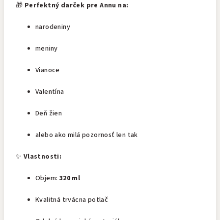
🎁
Perfektný darček pre Annu na:
narodeniny
meniny
Vianoce
Valentína
Deň žien
alebo ako milá pozornosť len tak
✨
Vlastnosti:
Objem:
320 ml
Kvalitná trvácna potlač