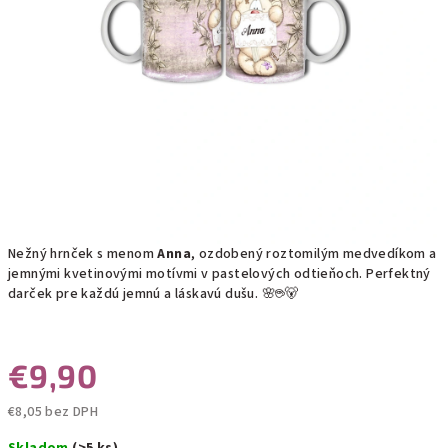
Nežný hrnček s menom
Anna
, ozdobený roztomilým medvedíkom a
jemnými kvetinovými motívmi v pastelových odtieňoch. Perfektný
darček pre každú jemnú a láskavú dušu. 🌸☕🐻
€9,90
€8,05 bez DPH
Jednotková