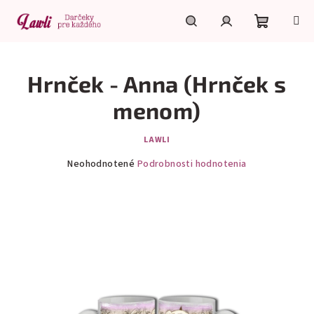
Prejsť
na
obsah
Nákupn
Hľadať
Prihlásenie
Hrnček - Anna (Hrnček s
košík
menom)
LAWLI
Priemerné
Neohodnotené
Podrobnosti hodnotenia
hodnotenie
produktu
je
0,0
z
5
hviezdičiek.