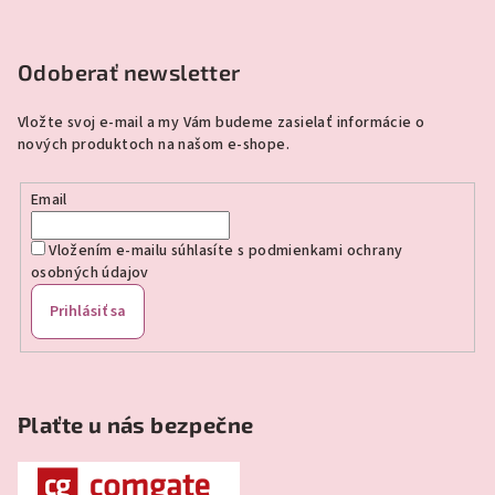
Z
á
p
Odoberať newsletter
ä
Vložte svoj e-mail a my Vám budeme zasielať informácie o
t
nových produktoch na našom e-shope.
i
e
Email
Vložením e-mailu súhlasíte s
podmienkami ochrany
osobných údajov
Prihlásiť sa
Plaťte u nás bezpečne