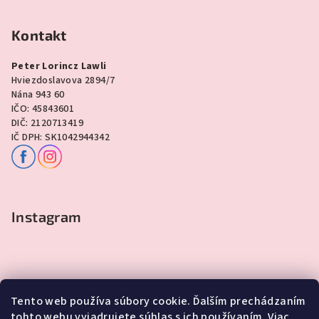
Kontakt
Peter Lorincz Lawli
Hviezdoslavova 2894/7
Nána 943 60
IČO: 45843601
DIČ: 2120713419
IČ DPH: SK1042944342
Instagram
Tento web používa súbory cookie. Ďalším prechádzaním
tohto webu vyjadrujete súhlas s ich používaním. Viac