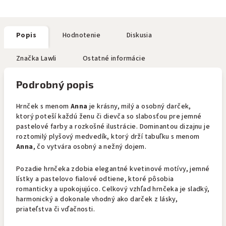
Popis
Hodnotenie
Diskusia
Značka
Lawli
Ostatné informácie
Podrobný popis
Hrnček s menom
Anna
je krásny, milý a osobný darček,
ktorý poteší každú ženu či dievča so slabosťou pre jemné
pastelové farby a rozkošné ilustrácie. Dominantou dizajnu je
roztomilý plyšový medvedík, ktorý drží tabuľku s menom
Anna
, čo vytvára osobný a nežný dojem.
Pozadie hrnčeka zdobia elegantné kvetinové motívy, jemné
lístky a pastelovo fialové odtiene, ktoré pôsobia
romanticky a upokojujúco. Celkový vzhľad hrnčeka je sladký,
harmonický a dokonale vhodný ako darček z lásky,
priateľstva či vďačnosti.