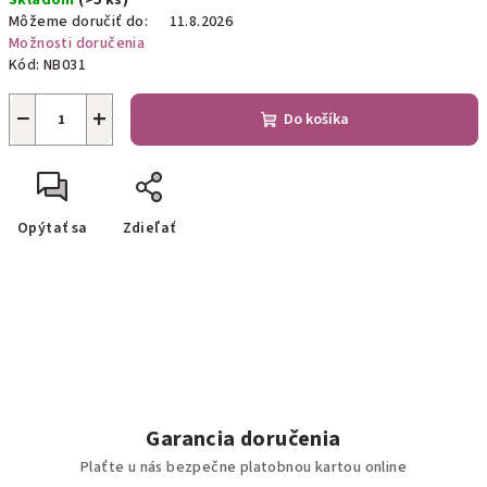
Skladom
(>5 ks)
cena:
Môžeme doručiť do:
11.8.2026
Možnosti doručenia
Kód:
NB031
−
+
Do košíka
Opýtať sa
Zdieľať
Garancia doručenia
Plaťte u nás bezpečne platobnou kartou online