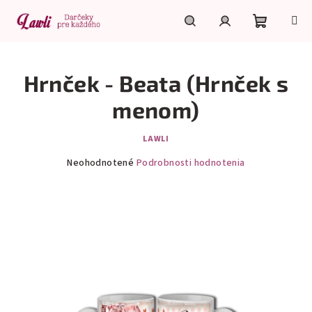
Prejsť
na
obsah
Nákupn
Hľadať
Prihlásenie
Hrnček - Beata (Hrnček s
košík
menom)
LAWLI
Priemerné
Neohodnotené
Podrobnosti hodnotenia
hodnotenie
produktu
je
0,0
z
5
hviezdičiek.