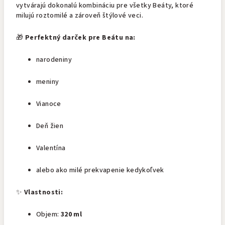
vytvárajú dokonalú kombináciu pre všetky Beáty, ktoré
milujú roztomilé a zároveň štýlové veci.
🎁
Perfektný darček pre Beátu na:
narodeniny
meniny
Vianoce
Deň žien
Valentína
alebo ako milé prekvapenie kedykoľvek
✨
Vlastnosti:
Objem:
320 ml