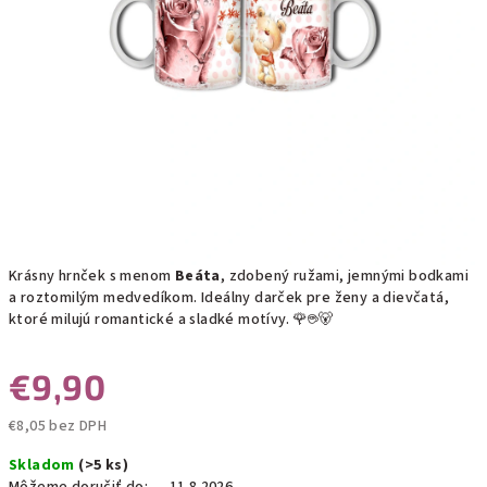
Krásny hrnček s menom
Beáta
, zdobený ružami, jemnými bodkami
a roztomilým medvedíkom. Ideálny darček pre ženy a dievčatá,
ktoré milujú romantické a sladké motívy. 🌹☕🐻
€9,90
€8,05 bez DPH
Jednotková
Skladom
(>5 ks)
cena: