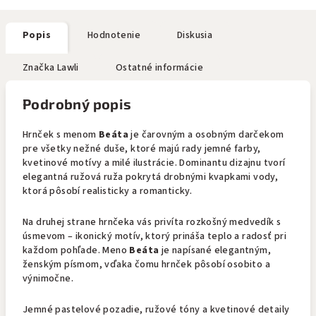
Popis
Hodnotenie
Diskusia
Značka
Lawli
Ostatné informácie
Podrobný popis
Hrnček s menom
Beáta
je čarovným a osobným darčekom
pre všetky nežné duše, ktoré majú rady jemné farby,
kvetinové motívy a milé ilustrácie. Dominantu dizajnu tvorí
elegantná ružová ruža pokrytá drobnými kvapkami vody,
ktorá pôsobí realisticky a romanticky.
Na druhej strane hrnčeka vás privíta rozkošný medvedík s
úsmevom – ikonický motív, ktorý prináša teplo a radosť pri
každom pohľade. Meno
Beáta
je napísané elegantným,
ženským písmom, vďaka čomu hrnček pôsobí osobito a
výnimočne.
Jemné pastelové pozadie, ružové tóny a kvetinové detaily