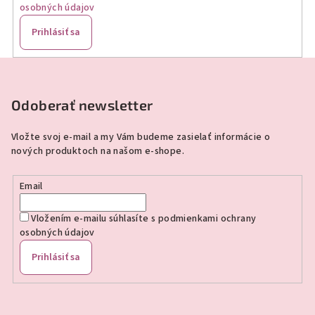
osobných údajov
Prihlásiť sa
Z
á
p
Odoberať newsletter
ä
Vložte svoj e-mail a my Vám budeme zasielať informácie o
t
nových produktoch na našom e-shope.
i
e
Email
Vložením e-mailu súhlasíte s
podmienkami ochrany
osobných údajov
Prihlásiť sa