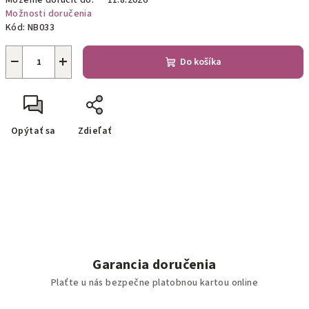
Môžeme doručiť do:
11.8.2026
Možnosti doručenia
Kód:
NB033
−
+
Do košíka
Opýtať sa
Zdieľať
Garancia doručenia
Plaťte u nás bezpečne platobnou kartou online