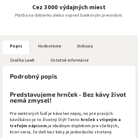
Cez 3000 výdajných miest
Platba na dobierku alebo vopred bankovým prevodom.
Popis
Hodnotenie
Diskusia
Značka
Lawli
Ostatné informácie
Podrobný popis
Predstavujeme hrnček - Bez kávy život
nemá zmysel!
Pre niektorých ľudí je káva len nápoj, no pre pravých
kávičkárov je to životný štýl! Tento
hrnček s vtipným a
trefným nápisom
je ideálnym doplnkom pre všetkých,
ktorí veria, že deň bez kávy je jednoducho stratený.