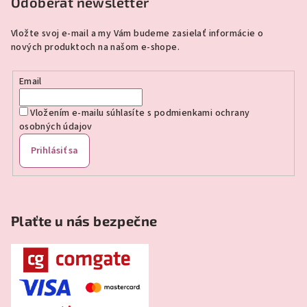
p
Odoberať newsletter
ä
Vložte svoj e-mail a my Vám budeme zasielať informácie o
t
nových produktoch na našom e-shope.
i
e
Email
Vložením e-mailu súhlasíte s
podmienkami ochrany
osobných údajov
Prihlásiť sa
Plaťte u nás bezpečne