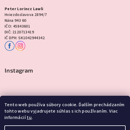
Peter Lorincz Lawli
Hviezdoslavova 2894/7
Nána 943 60
IČO: 45843601
DIČ: 2120713419
IČ DPH: SK1042944342
Instagram
Tento web používa súbory cookie. Ďalším prechádzaním
tohto webu vyjadrujete súhlas s ich používaním. Viac
informácií
tu
.