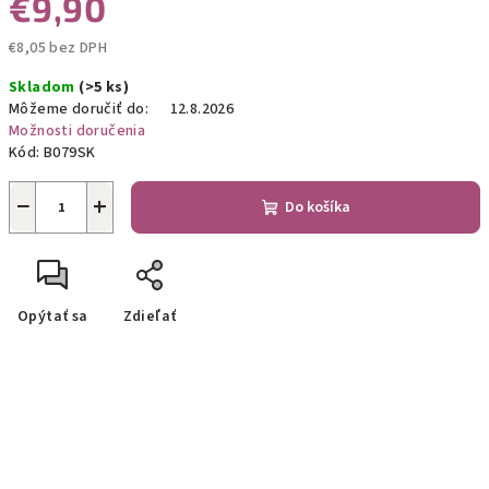
€9,90
€8,05 bez DPH
Jednotková
Skladom
(>5 ks)
cena:
Môžeme doručiť do:
12.8.2026
Možnosti doručenia
Kód:
B079SK
−
+
Do košíka
Opýtať sa
Zdieľať