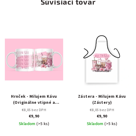
Súvisiaci tovar
Hrnček - Milujem Kávu
Zástera - Milujem Kávu
(Originálne vtipné a
(Zástery)
zábavné hrnčeky)
€8,05 bez DPH
€8,05 bez DPH
€9,90
€9,90
Skladom
(>5 ks)
Skladom
(>5 ks)