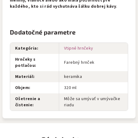
meniny, Vianoce alebo ako malá pozornosť pre
každého, kto si rád vychutnáva šálku dobrej kávy
.
Dodatočné parametre
Kategória
:
Vtipné hrnčeky
Hrnčeky s
Farebný hrnček
potlačou
:
Materiál
:
keramika
Objem
:
320 ml
Ošetrenie a
Môže sa umývať v umývačke
čistenie
:
riadu