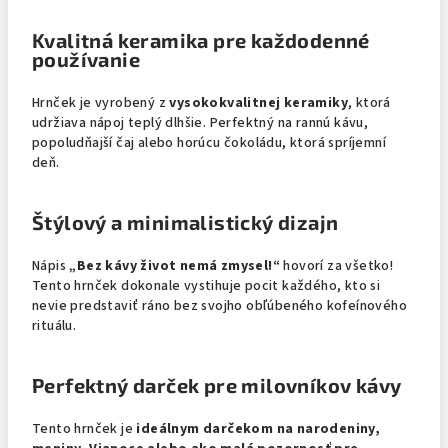
Kvalitná keramika pre každodenné
používanie
Hrnček je vyrobený z
vysokokvalitnej keramiky
, ktorá
udržiava nápoj teplý dlhšie. Perfektný na rannú kávu,
popoludňajší čaj alebo horúcu čokoládu, ktorá spríjemní
deň.
Štýlový a minimalistický dizajn
Nápis
„Bez kávy život nemá zmysel!“
hovorí za všetko!
Tento hrnček dokonale vystihuje pocit každého, kto si
nevie predstaviť ráno bez svojho obľúbeného kofeínového
rituálu.
Perfektný darček pre milovníkov kávy
Tento hrnček je
ideálnym darčekom na narodeniny,