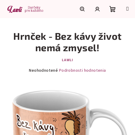
Prejsť
na
obsah
Nákupn
Hľadať
Prihlásenie
Hrnček - Bez kávy život
košík
nemá zmysel!
LAWLI
Priemerné
Neohodnotené
Podrobnosti hodnotenia
hodnotenie
produktu
je
0,0
z
5
hviezdičiek.