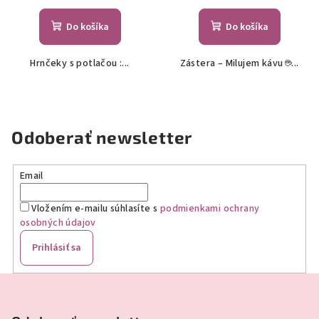
Do košíka
Do košíka
Hrnčeky s potlačou :...
Zástera – Milujem kávu ☕...
Odoberať newsletter
Email
Vložením e-mailu súhlasíte s
podmienkami ochrany
osobných údajov
Prihlásiť sa
Z
á