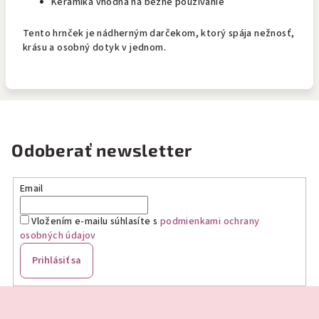
Keramika vhodná na bežné používanie
Tento hrnček je nádherným darčekom, ktorý spája nežnosť,
krásu a osobný dotyk v jednom.
Odoberať newsletter
Email
Vložením e-mailu súhlasíte s
podmienkami ochrany
osobných údajov
Prihlásiť sa
Z
á