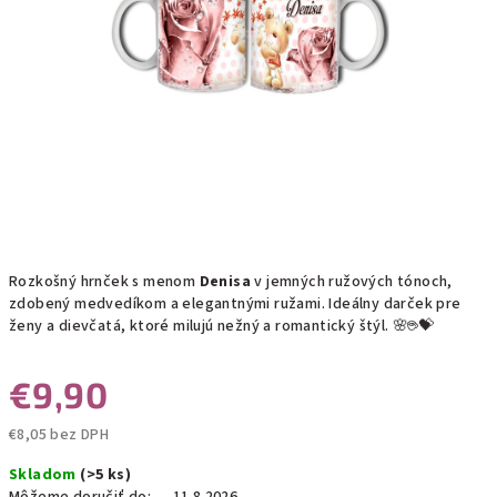
Rozkošný hrnček s menom
Denisa
v jemných ružových tónoch,
zdobený medvedíkom a elegantnými ružami. Ideálny darček pre
ženy a dievčatá, ktoré milujú nežný a romantický štýl. 🌸☕💝
€9,90
€8,05 bez DPH
Jednotková
Skladom
(>5 ks)
cena: