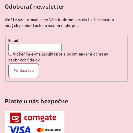
p
Odoberať newsletter
ä
Vložte svoj e-mail a my Vám budeme zasielať informácie o
t
nových produktoch na našom e-shope.
i
e
Email
Vložením e-mailu súhlasíte s
podmienkami ochrany
osobných údajov
Prihlásiť sa
Plaťte u nás bezpečne