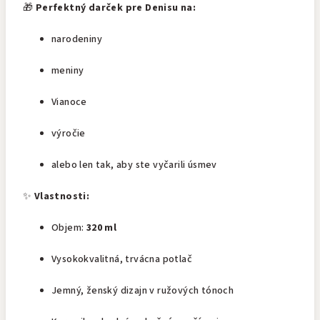
🎁
Perfektný darček pre Denisu na:
narodeniny
meniny
Vianoce
výročie
alebo len tak, aby ste vyčarili úsmev
✨
Vlastnosti:
Objem:
320 ml
Vysokokvalitná, trvácna potlač
Jemný, ženský dizajn v ružových tónoch