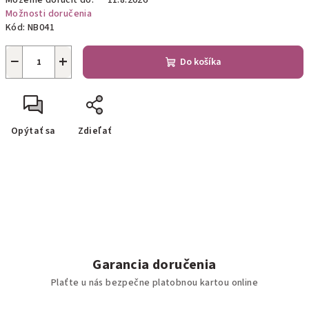
Môžeme doručiť do:
11.8.2026
Možnosti doručenia
Kód:
NB041
−
+
Do košíka
Opýtať sa
Zdieľať
Garancia doručenia
Plaťte u nás bezpečne platobnou kartou online