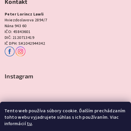
Kontakt
Peter Lorincz Lawli
Hviezdoslavova 2894/7
Nána 943 60
IČO: 45843601
DIČ: 2120713419
IČ DPH: SK1042944342
Instagram
Tento web používa súbory cookie. Ďalším prechádzaním
tohto webu vyjadrujete súhlas s ich používaním. Viac
informácií
tu
.