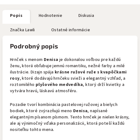
Popis
Hodnotenie
Diskusia
Značka
Lawli
Ostatné informácie
Podrobný popis
Hrnček s menom
Denisa
je dokonalou voľbou pre každú
ženu, ktorá obľubuje jemnú romantiku, nežné farby a milé
ilustrácie. Dizajn spája
krásne ružové ruže s kvapôčkami
rosy
, ktoré dodávajú hrnčeku svieži a elegantný vzhľad, a
roztomilého
plyšového medvedíka
, ktorý drží kvietky a
vytvára hravú, láskavú atmosféru.
Pozadie tvorí kombinácia pastelovej ružovej a bielych
bodiek, ktoré zvýrazňujú meno
Denisa
, napísané
elegantným písanom písmom. Tento hrnček je nielen krásny,
ale aj výnimočný vďaka personalizácii, ktorá poteší každú
nositeľku tohto mena.