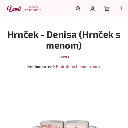
Prejsť
na
obsah
Nákupn
Hľadať
Prihlásenie
Hrnček - Denisa (Hrnček s
košík
menom)
LAWLI
Priemerné
Neohodnotené
Podrobnosti hodnotenia
hodnotenie
produktu
je
0,0
z
5
hviezdičiek.