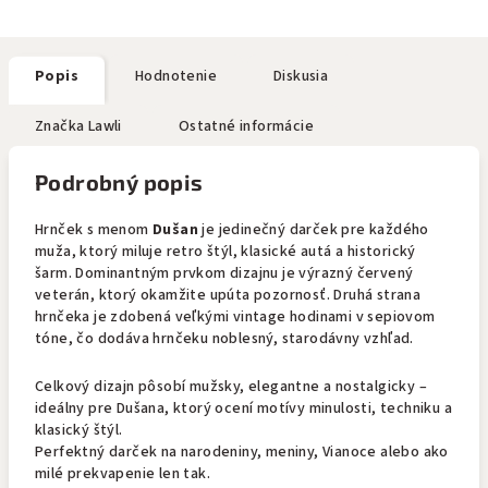
Popis
Hodnotenie
Diskusia
Značka
Lawli
Ostatné informácie
Podrobný popis
Hrnček s menom
Dušan
je jedinečný darček pre každého
muža, ktorý miluje retro štýl, klasické autá a historický
šarm. Dominantným prvkom dizajnu je výrazný červený
veterán, ktorý okamžite upúta pozornosť. Druhá strana
hrnčeka je zdobená veľkými vintage hodinami v sepiovom
tóne, čo dodáva hrnčeku noblesný, starodávny vzhľad.
Celkový dizajn pôsobí mužsky, elegantne a nostalgicky –
ideálny pre Dušana, ktorý ocení motívy minulosti, techniku a
klasický štýl.
Perfektný darček na narodeniny, meniny, Vianoce alebo ako
milé prekvapenie len tak.