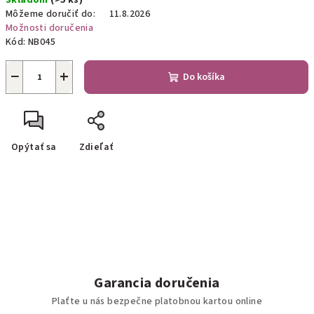
Skladom
(>5 ks)
cena:
Môžeme doručiť do:
11.8.2026
Možnosti doručenia
Kód:
NB045
−
+
Do košíka
Opýtať sa
Zdieľať
Garancia doručenia
Plaťte u nás bezpečne platobnou kartou online