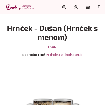
Prejsť
na
obsah
Nákupn
Hľadať
Prihlásenie
Hrnček - Dušan (Hrnček s
košík
menom)
LAWLI
Priemerné
Neohodnotené
Podrobnosti hodnotenia
hodnotenie
produktu
je
0,0
z
5
hviezdičiek.