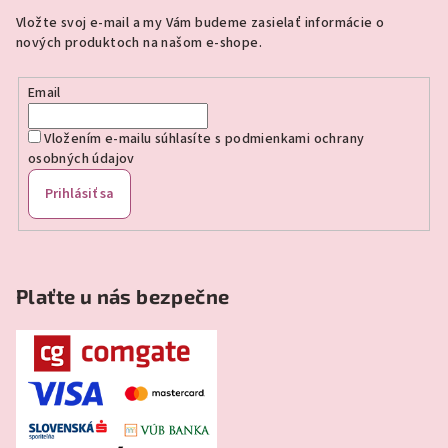
ä
Vložte svoj e-mail a my Vám budeme zasielať informácie o
t
nových produktoch na našom e-shope.
i
e
Email
Vložením e-mailu súhlasíte s
podmienkami ochrany
osobných údajov
Prihlásiť sa
Plaťte u nás bezpečne