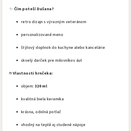
✨
Čím poteší Dušana?
retro dizajn s výrazným veteránom
personalizované meno
štýlový doplnok do kuchyne alebo kancelárie
skvelý darček pre milovníkov áut
☕
Vlastnosti hrnčeka:
objem:
320 ml
kvalitná biela keramika
krásna, odolná potlač
vhodný na teplé aj studené nápoje