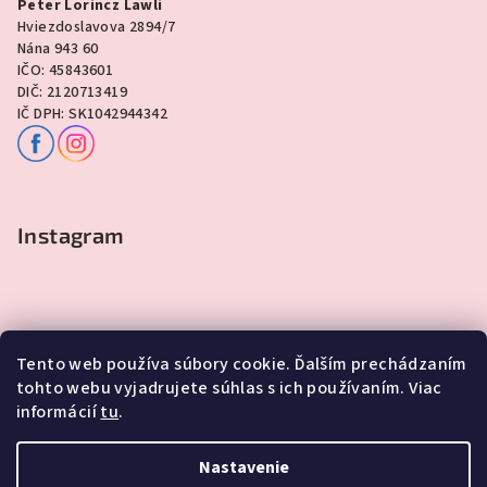
Peter Lorincz Lawli
Hviezdoslavova 2894/7
Nána 943 60
IČO: 45843601
DIČ: 2120713419
IČ DPH: SK1042944342
Instagram
Tento web používa súbory cookie. Ďalším prechádzaním
tohto webu vyjadrujete súhlas s ich používaním. Viac
informácií
tu
.
Sledovať na Instagrame
Nastavenie