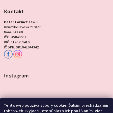
Kontakt
Peter Lorincz Lawli
Hviezdoslavova 2894/7
Nána 943 60
IČO: 45843601
DIČ: 2120713419
IČ DPH: SK1042944342
Instagram
Tento web používa súbory cookie. Ďalším prechádzaním
tohto webu vyjadrujete súhlas s ich používaním. Viac