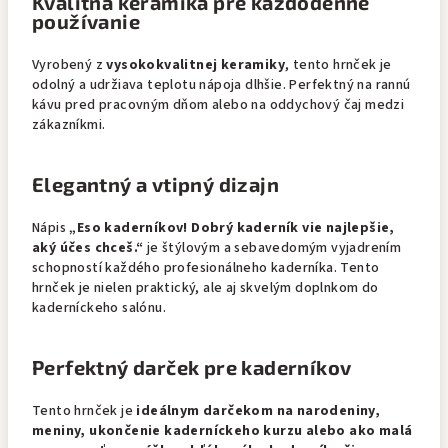
Kvalitná keramika pre každodenné
používanie
Vyrobený z
vysokokvalitnej keramiky
, tento hrnček je
odolný a udržiava teplotu nápoja dlhšie. Perfektný na rannú
kávu pred pracovným dňom alebo na oddychový čaj medzi
zákazníkmi.
Elegantný a vtipný dizajn
Nápis
„Eso kaderníkov! Dobrý kaderník vie najlepšie,
aký účes chceš.“
je štýlovým a sebavedomým vyjadrením
schopností každého profesionálneho kaderníka. Tento
hrnček je nielen praktický, ale aj skvelým doplnkom do
kaderníckeho salónu.
Perfektný darček pre kaderníkov
Tento hrnček je
ideálnym darčekom na narodeniny,
meniny, ukončenie kaderníckeho kurzu alebo ako malá