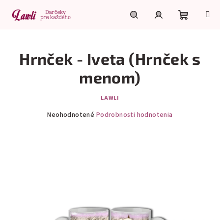
Prejsť
na
obsah
Nákupn
Hľadať
Prihlásenie
Hrnček - Iveta (Hrnček s
košík
menom)
LAWLI
Priemerné
Neohodnotené
Podrobnosti hodnotenia
hodnotenie
produktu
je
0,0
z
5
hviezdičiek.