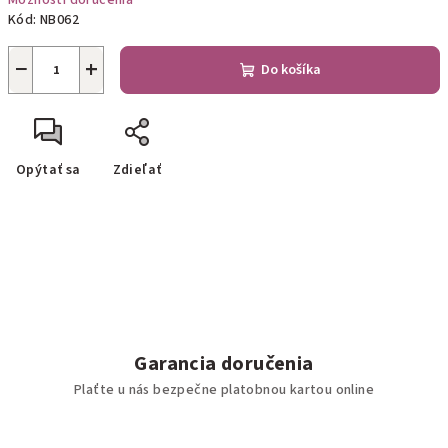
Možnosti doručenia
Kód:
NB062
−
+
Do košíka
Opýtať sa
Zdieľať
Garancia doručenia
Plaťte u nás bezpečne platobnou kartou online