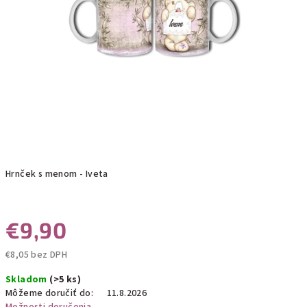
Hrnček s menom - Iveta
€9,90
€8,05 bez DPH
Jednotková
Skladom
(>5 ks)
cena:
Môžeme doručiť do:
11.8.2026