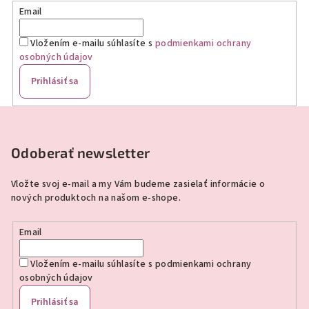
Email
Vložením e-mailu súhlasíte s
podmienkami ochrany
osobných údajov
Prihlásiť sa
Z
á
p
Odoberať newsletter
ä
Vložte svoj e-mail a my Vám budeme zasielať informácie o
t
nových produktoch na našom e-shope.
i
e
Email
Vložením e-mailu súhlasíte s
podmienkami ochrany
osobných údajov
Prihlásiť sa