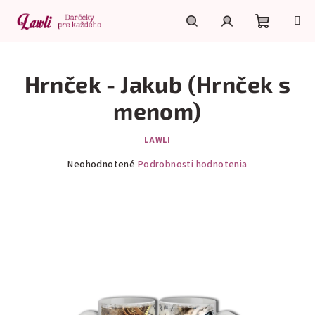
Prejsť
na
obsah
Nákupn
Hľadať
Prihlásenie
Hrnček - Jakub (Hrnček s
košík
menom)
LAWLI
Priemerné
Neohodnotené
Podrobnosti hodnotenia
hodnotenie
produktu
je
0,0
z
5
hviezdičiek.