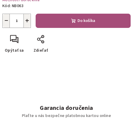
Možnosti doručenia
Kód:
NB063
−
+
Do košíka
Opýtať sa
Zdieľať
Garancia doručenia
Plaťte u nás bezpečne platobnou kartou online