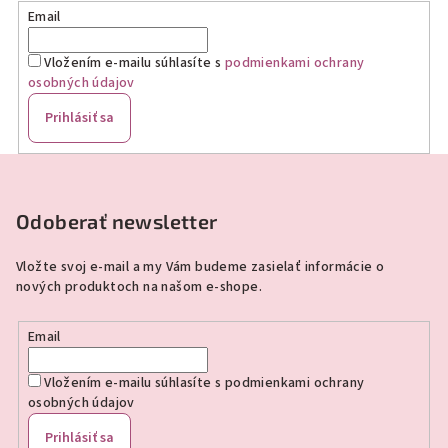
Email
Vložením e-mailu súhlasíte s
podmienkami ochrany
osobných údajov
Prihlásiť sa
Z
á
p
Odoberať newsletter
ä
Vložte svoj e-mail a my Vám budeme zasielať informácie o
t
nových produktoch na našom e-shope.
i
e
Email
Vložením e-mailu súhlasíte s
podmienkami ochrany
osobných údajov
Prihlásiť sa