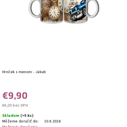
Hrnček s menom - Jakub
€9,90
€8,05 bez DPH
Jednotková
Skladom
(>5 ks)
cena:
Môžeme doručiť do:
10.8.2026