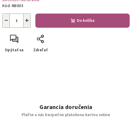
Možnosti doručenia
Kód:
NB003
−
+
Do košíka
Opýtať sa
Zdieľať
Garancia doručenia
Plaťte u nás bezpečne platobnou kartou online