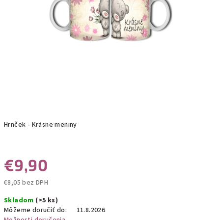
Hrnček - Krásne meniny
€9,90
€8,05 bez DPH
Jednotková
Skladom
(>5 ks)
cena:
Môžeme doručiť do:
11.8.2026