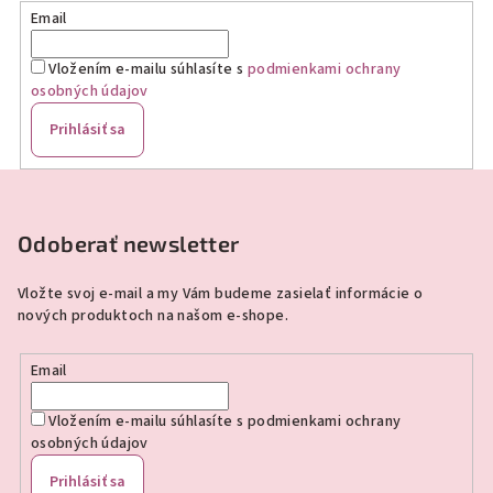
Email
Vložením e-mailu súhlasíte s
podmienkami ochrany
osobných údajov
Prihlásiť sa
Z
á
p
Odoberať newsletter
ä
Vložte svoj e-mail a my Vám budeme zasielať informácie o
t
nových produktoch na našom e-shope.
i
e
Email
Vložením e-mailu súhlasíte s
podmienkami ochrany
osobných údajov
Prihlásiť sa