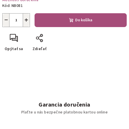
Možnosti doručenia
Kód:
NB081
−
+
Do košíka
Opýtať sa
Zdieľať
Garancia doručenia
Plaťte u nás bezpečne platobnou kartou online