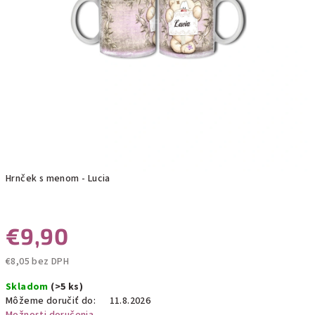
Hrnček s menom - Lucia
€9,90
€8,05 bez DPH
Jednotková
Skladom
(>5 ks)
cena:
Môžeme doručiť do:
11.8.2026