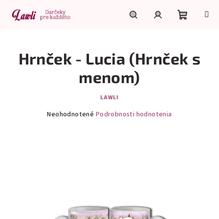
Prejsť
na
obsah
Nákupn
Hľadať
Prihlásenie
Hrnček - Lucia (Hrnček s
košík
menom)
LAWLI
Priemerné
Neohodnotené
Podrobnosti hodnotenia
hodnotenie
produktu
je
0,0
z
5
hviezdičiek.