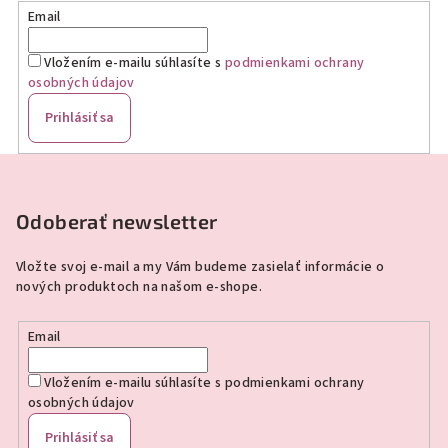
Email
Vložením e-mailu súhlasíte s
podmienkami ochrany
osobných údajov
Prihlásiť sa
Z
á
p
Odoberať newsletter
ä
Vložte svoj e-mail a my Vám budeme zasielať informácie o
t
nových produktoch na našom e-shope.
i
e
Email
Vložením e-mailu súhlasíte s
podmienkami ochrany
osobných údajov
Prihlásiť sa