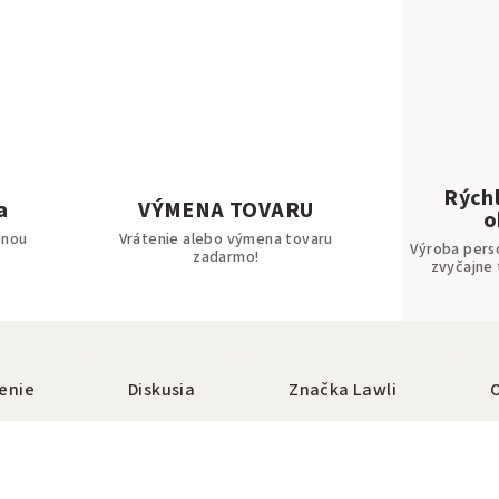
Rýchl
a
VÝMENA TOVARU
o
bnou
Vrátenie alebo výmena tovaru
Výroba pers
zadarmo!
zvyčajne 
enie
Diskusia
Značka
Lawli