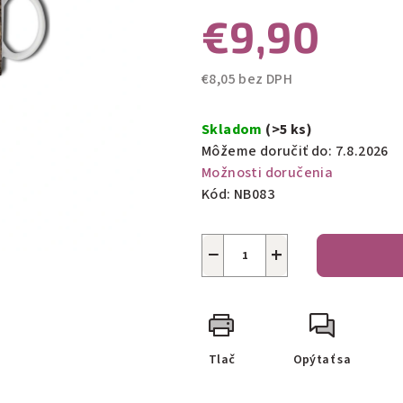
€9,90
5
hviezdičiek.
€8,05 bez DPH
Jednotková
cena:
Skladom
(>5 ks)
Môžeme doručiť do:
7.8.2026
Možnosti doručenia
Kód:
NB083
−
+
Tlač
Opýtať sa