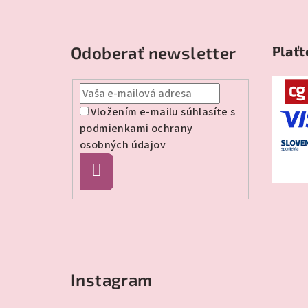
Z
á
Odoberať newsletter
Plaťt
p
ä
t
Vložením e-mailu súhlasíte s
podmienkami ochrany
i
osobných údajov
e
Prihlásiť
sa
Instagram