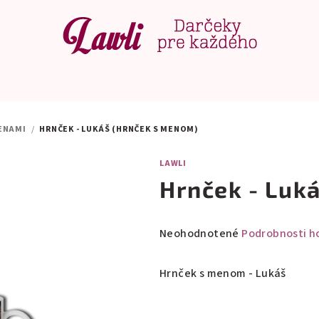
ENAMI
/
HRNČEK - LUKÁŠ (HRNČEK S MENOM)
LAWLI
Hrnček - Luk
Priemerné
Neohodnotené
Podrobnosti h
hodnotenie
produktu
Hrnček s menom - Lukáš
je
0,0
z