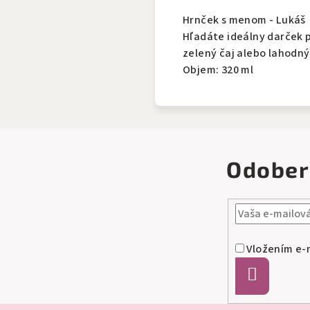
Hrnček s menom - Lukáš
Hľadáte ideálny darček 
zelený čaj alebo lahodný
Objem: 320 ml
Odober
Vložením e-m
Prihlásiť
sa