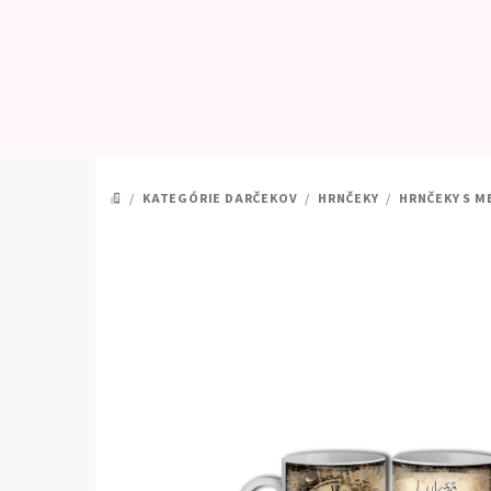
Prejsť
na
obsah
/
KATEGÓRIE DARČEKOV
/
HRNČEKY
/
HRNČEKY S M
DOMOV