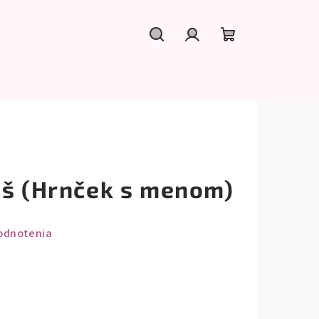
Hľadať
Prihlásenie
Nákupný
košík
áš (Hrnček s menom)
odnotenia