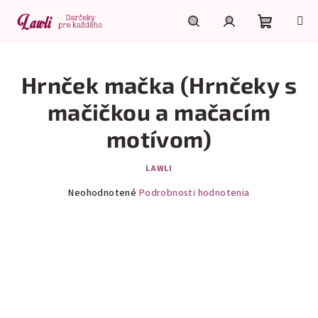
Prejsť
na
obsah
Nákupn
Hľadať
Prihlásenie
Hrnček mačka (Hrnčeky s
košík
mačičkou a mačacím
motívom)
LAWLI
Priemerné
Neohodnotené
Podrobnosti hodnotenia
hodnotenie
produktu
je
0,0
z
5
hviezdičiek.