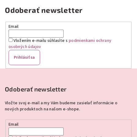
Odoberať newsletter
Email
Vložením e-mailu súhlasíte s
podmienkami ochrany
osobných údajov
Prihlásiť sa
Z
á
p
Odoberať newsletter
ä
Vložte svoj e-mail a my Vám budeme zasielať informácie o
t
nových produktoch na našom e-shope.
i
e
Email