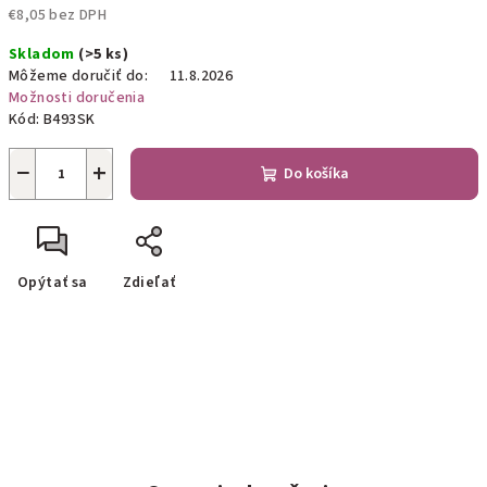
€8,05 bez DPH
Jednotková
Skladom
(>5 ks)
cena:
Môžeme doručiť do:
11.8.2026
Možnosti doručenia
Kód:
B493SK
−
+
Do košíka
Opýtať sa
Zdieľať