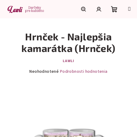
Prejsť
na
obsah
Nákupn
Hľadať
Prihlásenie
Hrnček - Najlepšia
košík
kamarátka (Hrnček)
LAWLI
Priemerné
Neohodnotené
Podrobnosti hodnotenia
hodnotenie
produktu
je
0,0
z
5
hviezdičiek.