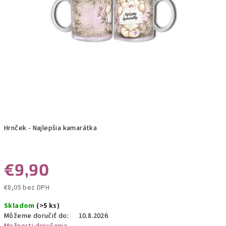
Hrnček - Najlepšia kamarátka
€9,90
€8,05 bez DPH
Jednotková
Skladom
(>5 ks)
cena:
Môžeme doručiť do:
10.8.2026