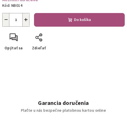
Možnosti doručenia
Kód:
NB014
−
+
Do košíka
Opýtať sa
Zdieľať
Garancia doručenia
Plaťte u nás bezpečne platobnou kartou online