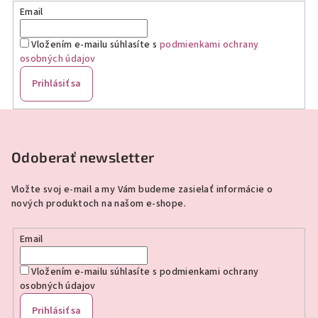
Email
Vložením e-mailu súhlasíte s
podmienkami ochrany
osobných údajov
Prihlásiť sa
Z
á
p
Odoberať newsletter
ä
Vložte svoj e-mail a my Vám budeme zasielať informácie o
t
nových produktoch na našom e-shope.
i
e
Email
Vložením e-mailu súhlasíte s
podmienkami ochrany
osobných údajov
Prihlásiť sa