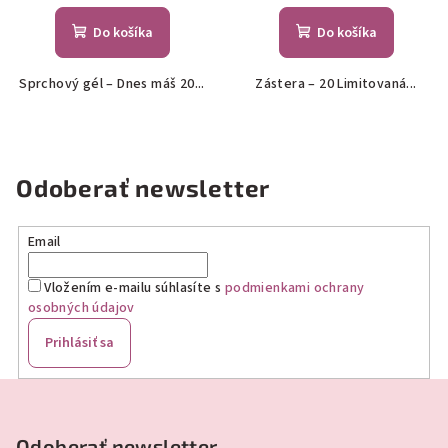
Do košíka
Do košíka
Sprchový gél – Dnes máš 20...
Zástera – 20 Limitovaná...
Odoberať newsletter
Email
Vložením e-mailu súhlasíte s
podmienkami ochrany
osobných údajov
Prihlásiť sa
Z
á
p
Odoberať newsletter