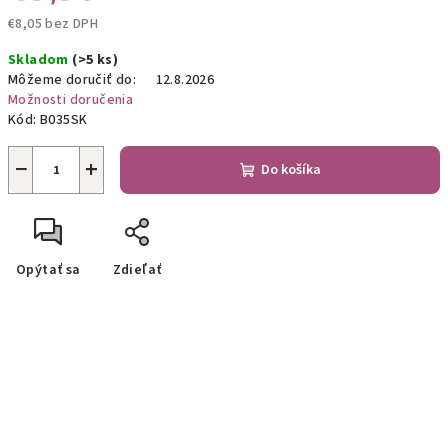
€8,05 bez DPH
Jednotková
Skladom
(>5 ks)
cena:
Môžeme doručiť do:
12.8.2026
Možnosti doručenia
Kód:
B035SK
−
+
Do košíka
Opýtať sa
Zdieľať