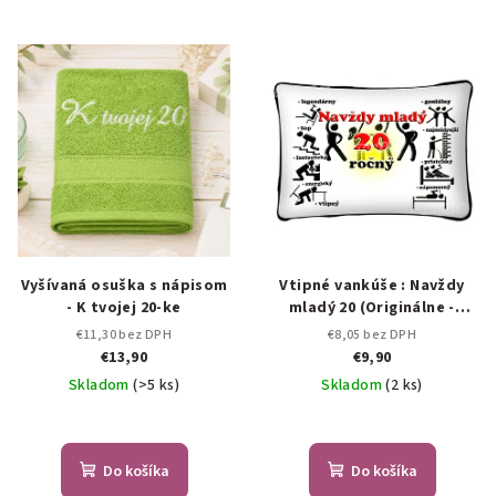
Vyšívaná osuška s nápisom
Vtipné vankúše : Navždy
- K tvojej 20-ke
mladý 20 (Originálne -
vtipné darčeky.)
€11,30 bez DPH
€8,05 bez DPH
€13,90
€9,90
Skladom
(>5 ks)
Skladom
(2 ks)
Do košíka
Do košíka