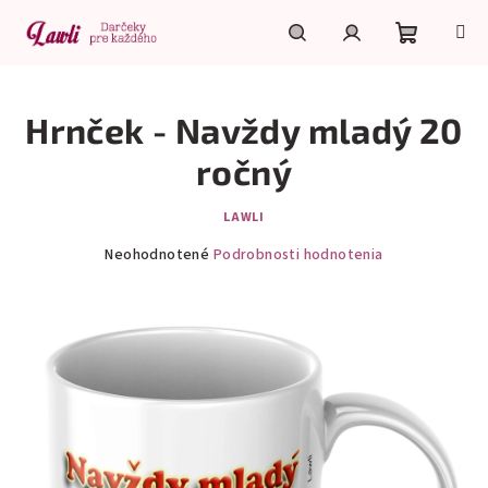
Prejsť
na
obsah
Nákupn
Hľadať
Prihlásenie
Hrnček - Navždy mladý 20
košík
ročný
LAWLI
Priemerné
Neohodnotené
Podrobnosti hodnotenia
hodnotenie
produktu
je
0,0
z
5
hviezdičiek.