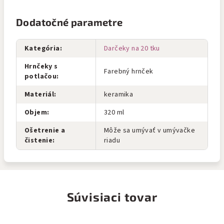
Dodatočné parametre
Kategória
:
Darčeky na 20 tku
Hrnčeky s
Farebný hrnček
potlačou
:
Materiál
:
keramika
Objem
:
320 ml
Ošetrenie a
Môže sa umývať v umývačke
čistenie
:
riadu
Súvisiaci tovar