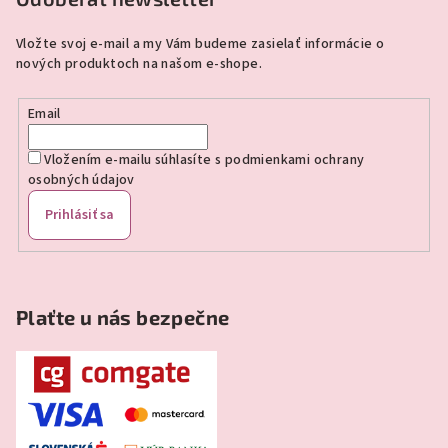
ä
Vložte svoj e-mail a my Vám budeme zasielať informácie o
t
nových produktoch na našom e-shope.
i
e
Email
Vložením e-mailu súhlasíte s
podmienkami ochrany
osobných údajov
Prihlásiť sa
Plaťte u nás bezpečne