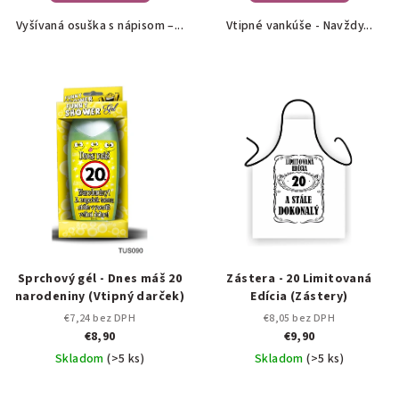
Vyšívaná osuška s nápisom –...
Vtipné vankúše - Navždy...
Sprchový gél - Dnes máš 20
Zástera - 20 Limitovaná
narodeniny (Vtipný darček)
Edícia (Zástery)
€7,24 bez DPH
€8,05 bez DPH
€8,90
€9,90
Skladom
(>5 ks)
Skladom
(>5 ks)