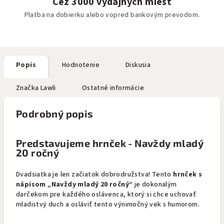
Cez 3000 výdajných miest
Platba na dobierku alebo vopred bankovým prevodom.
Popis
Hodnotenie
Diskusia
Značka
Lawli
Ostatné informácie
Podrobný popis
Predstavujeme hrnček - Navždy mladý
20 ročný
Dvadsiatka je len začiatok dobrodružstva! Tento
hrnček s
nápisom „Navždy mladý 20 ročný“
je dokonalým
darčekom pre každého oslávenca, ktorý si chce uchovať
mladistvý duch a osláviť tento výnimočný vek s humorom.