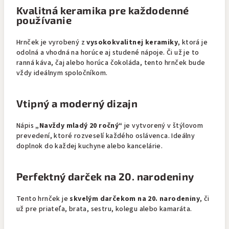
Kvalitná keramika pre každodenné
používanie
Hrnček je vyrobený z
vysokokvalitnej keramiky
, ktorá je
odolná a vhodná na horúce aj studené nápoje. Či už je to
ranná káva, čaj alebo horúca čokoláda, tento hrnček bude
vždy ideálnym spoločníkom.
Vtipný a moderný dizajn
Nápis
„Navždy mladý 20 ročný“
je vytvorený v štýlovom
prevedení, ktoré rozveselí každého oslávenca. Ideálny
doplnok do každej kuchyne alebo kancelárie.
Perfektný darček na 20. narodeniny
Tento hrnček je
skvelým darčekom na 20. narodeniny
, či
už pre priateľa, brata, sestru, kolegu alebo kamaráta.