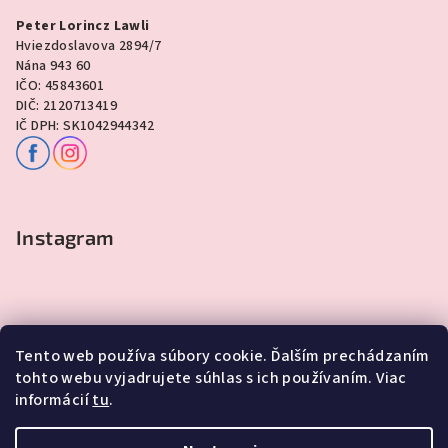
Peter Lorincz Lawli
Hviezdoslavova 2894/7
Nána 943 60
IČO: 45843601
DIČ: 2120713419
IČ DPH: SK1042944342
Instagram
Tento web používa súbory cookie. Ďalším prechádzaním
tohto webu vyjadrujete súhlas s ich používaním. Viac
informácií
tu
.