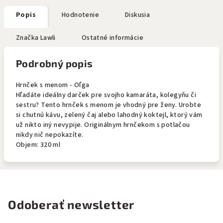
Popis
Hodnotenie
Diskusia
Značka
Lawli
Ostatné informácie
Podrobný popis
Hrnček s menom - Oľga
Hľadáte ideálny darček pre svojho kamaráta, kolegyňu či
sestru? Tento hrnček s menom je vhodný pre ženy. Urobte
si chutnú kávu, zelený čaj alebo lahodný koktejl, ktorý vám
už nikto iný nevypije. Originálnym hrnčekom s potlačou
nikdy nič nepokazíte.
Objem: 320 ml
Odoberať newsletter