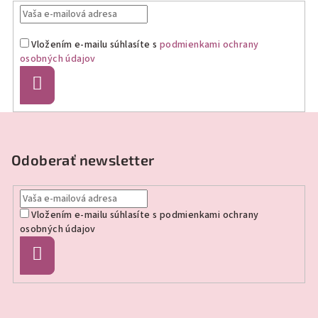
Vložením e-mailu súhlasíte s
podmienkami ochrany
osobných údajov
Prihlásiť
sa
Z
á
p
Odoberať newsletter
ä
t
Vložením e-mailu súhlasíte s
podmienkami ochrany
i
osobných údajov
e
Prihlásiť
sa