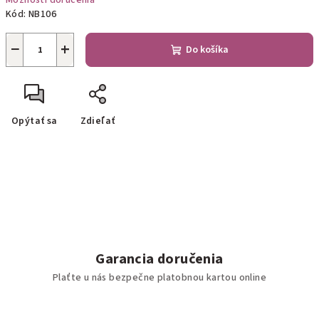
Možnosti doručenia
Kód:
NB106
−
+
Do košíka
Opýtať sa
Zdieľať
Garancia doručenia
Plaťte u nás bezpečne platobnou kartou online