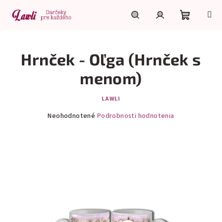
Prejsť
na
obsah
Nákupn
Hľadať
Prihlásenie
Hrnček - Oľga (Hrnček s
košík
menom)
LAWLI
Priemerné
Neohodnotené
Podrobnosti hodnotenia
hodnotenie
produktu
je
0,0
z
5
hviezdičiek.