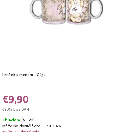
Hrnček s menom - Oľga
€9,90
€8,05 bez DPH
Jednotková
Skladom
(>5 ks)
cena:
Môžeme doručiť do:
7.8.2026