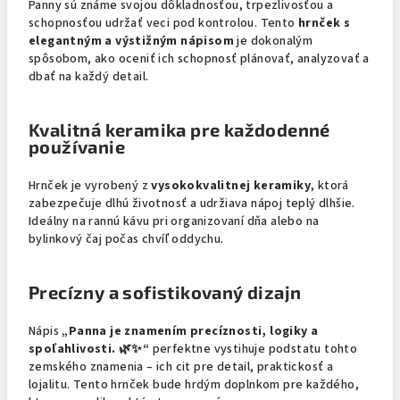
Panny sú známe svojou dôkladnosťou, trpezlivosťou a
schopnosťou udržať veci pod kontrolou. Tento
hrnček s
elegantným a výstižným nápisom
je dokonalým
spôsobom, ako oceniť ich schopnosť plánovať, analyzovať a
dbať na každý detail.
Kvalitná keramika pre každodenné
používanie
Hrnček je vyrobený z
vysokokvalitnej keramiky
, ktorá
zabezpečuje dlhú životnosť a udržiava nápoj teplý dlhšie.
Ideálny na rannú kávu pri organizovaní dňa alebo na
bylinkový čaj počas chvíľ oddychu.
Precízny a sofistikovaný dizajn
Nápis
„Panna je znamením precíznosti, logiky a
spoľahlivosti. 🌿✨“
perfektne vystihuje podstatu tohto
zemského znamenia – ich cit pre detail, praktickosť a
lojalitu. Tento hrnček bude hrdým doplnkom pre každého,