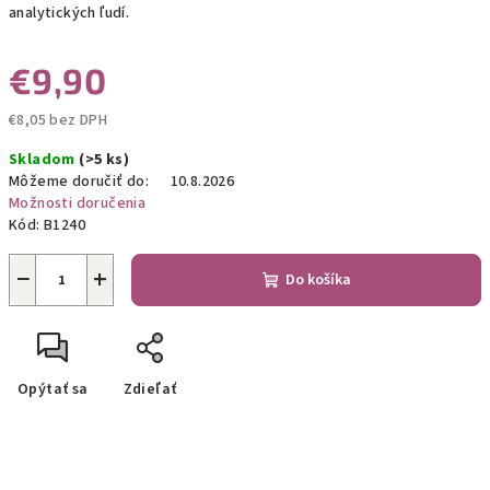
analytických ľudí.
€9,90
€8,05 bez DPH
Jednotková
Skladom
(>5 ks)
cena:
Môžeme doručiť do:
10.8.2026
Možnosti doručenia
Kód:
B1240
−
+
Do košíka
Opýtať sa
Zdieľať