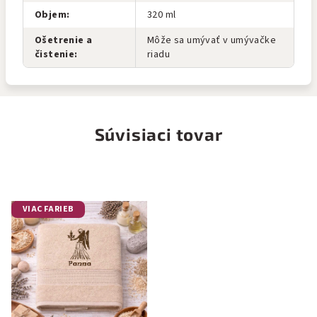
Objem
:
320 ml
Ošetrenie a
Môže sa umývať v umývačke
čistenie
:
riadu
Súvisiaci tovar
VIAC FARIEB