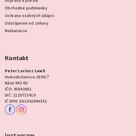
Doprava a platba
Obchodné podmienky
Ochrana osobných údajov
Odstúpenie od zmluvy
Reklamácie
Kontakt
Peter Lorincz Lawli
Hviezdoslavova 2894/7
Nána 943 60
IČO: 45843601
DIČ: 2120713419
IČ DPH: SK1042944342
Instagram