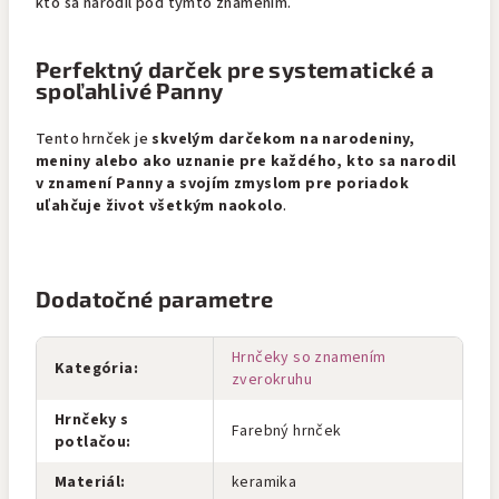
kto sa narodil pod týmto znamením.
Perfektný darček pre systematické a
spoľahlivé Panny
Tento hrnček je
skvelým darčekom na narodeniny,
meniny alebo ako uznanie pre každého, kto sa narodil
v znamení Panny a svojím zmyslom pre poriadok
uľahčuje život všetkým naokolo
.
Dodatočné parametre
Hrnčeky so znamením
Kategória
:
zverokruhu
Hrnčeky s
Farebný hrnček
potlačou
:
Materiál
:
keramika