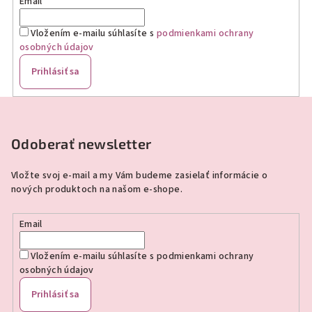
Email
Vložením e-mailu súhlasíte s
podmienkami ochrany
osobných údajov
Prihlásiť sa
Z
á
p
Odoberať newsletter
ä
Vložte svoj e-mail a my Vám budeme zasielať informácie o
t
nových produktoch na našom e-shope.
i
e
Email
Vložením e-mailu súhlasíte s
podmienkami ochrany
osobných údajov
Prihlásiť sa