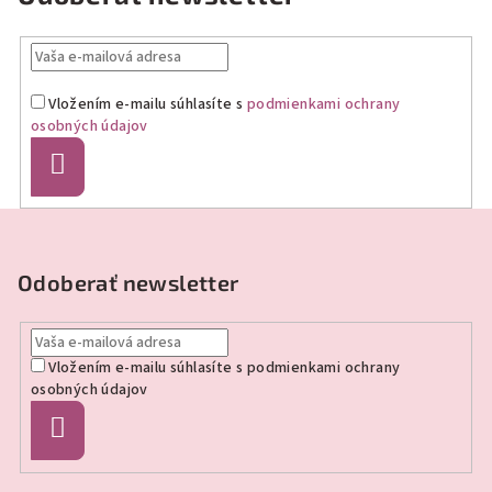
Vložením e-mailu súhlasíte s
podmienkami ochrany
osobných údajov
Prihlásiť
sa
Z
á
p
Odoberať newsletter
ä
t
Vložením e-mailu súhlasíte s
podmienkami ochrany
i
osobných údajov
e
Prihlásiť
sa