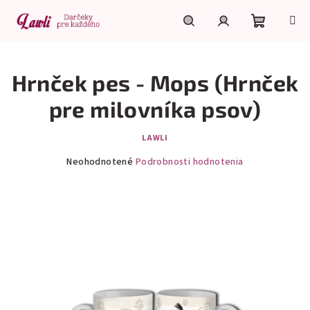
Prejsť
na
obsah
Nákupn
Hľadať
Prihlásenie
Hrnček pes - Mops (Hrnček
košík
pre milovníka psov)
LAWLI
Priemerné
Neohodnotené
Podrobnosti hodnotenia
hodnotenie
produktu
je
0,0
z
5
hviezdičiek.