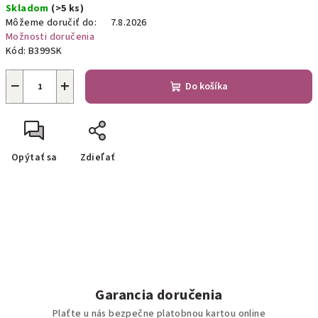
Skladom
(>5 ks)
cena:
Môžeme doručiť do:
7.8.2026
Možnosti doručenia
Kód:
B399SK
−
+
Do košíka
Opýtať sa
Zdieľať
Garancia doručenia
Plaťte u nás bezpečne platobnou kartou online