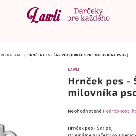
ZVIERATAMI
/
HRNČEK PES - ŠAR PEJ (HRNČEK PRE MILOVNÍKA PSOV)
LAWLI
Hrnček pes - 
milovníka ps
Priemerné
Neohodnotené
Podrobnosti h
hodnotenie
produktu
Hrnček pes - Šar pej
je
Originálne hrnčeky so zvierat