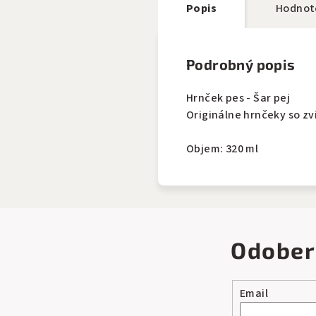
Popis
Hodnot
Podrobný popis
Hrnček pes - Šar pej
Originálne hrnčeky so zv
Objem: 320 ml
Odober
Email