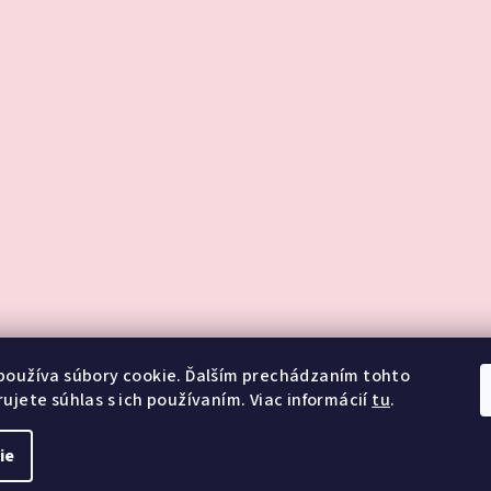
používa súbory cookie. Ďalším prechádzaním tohto
ujete súhlas s ich používaním. Viac informácií
tu
.
ie
Copyright 2026
La