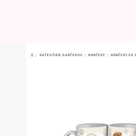
Prejsť
na
obsah
/
KATEGÓRIE DARČEKOV
/
HRNČEKY
/
HRNČEKY SO 
DOMOV