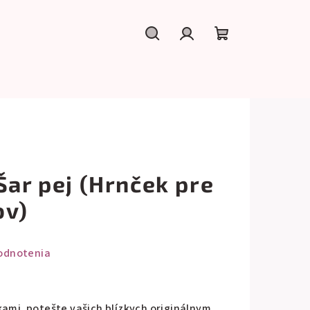
Hľadať
Prihlásenie
Nákupný
košík
Šar pej (Hrnček pre
ov)
odnotenia
kami, potešte vašich blízkych originálnym