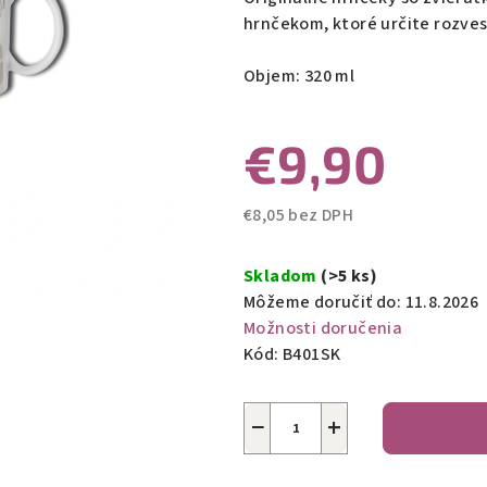
0,0
hrnčekom, ktoré určite rozves
z
5
Objem: 320 ml
hviezdičiek.
€9,90
€8,05 bez DPH
Jednotková
cena:
Skladom
(>5 ks)
Môžeme doručiť do:
11.8.2026
Možnosti doručenia
Kód:
B401SK
−
+