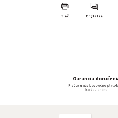
Tlač
Opýtať sa
Garancia doručeni
Plaťte u nás bezpečne plato
kartou online