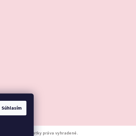
Súhlasím
wli - Darčeky
. Všetky práva vyhradené.