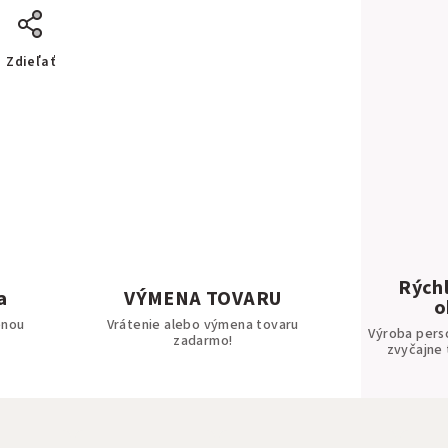
Zdieľať
Rýchl
a
VÝMENA TOVARU
o
bnou
Vrátenie alebo výmena tovaru
Výroba pers
zadarmo!
zvyčajne 