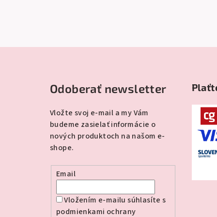
Z
á
Odoberať newsletter
Plaťt
p
ä
Vložte svoj e-mail a my Vám
budeme zasielať informácie o
t
nových produktoch na našom e-
i
shope.
e
Email
Vložením e-mailu súhlasíte s
podmienkami ochrany