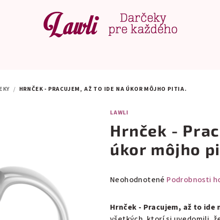
EKY
/
HRNČEK - PRACUJEM, AŽ TO IDE NA ÚKOR MÔJHO PITIA.
LAWLI
Hrnček - Prac
úkor môjho pi
Priemerné
Neohodnotené
Podrobnosti h
hodnotenie
produktu
Hrnček - Pracujem, až to ide 
je
všetkých, ktorí si uvedomili, 