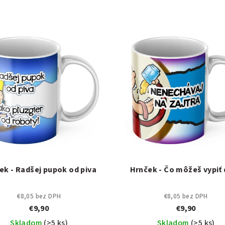
ek - Radšej pupok od piva
Hrnček - Čo môžeš vypiť
€8,05 bez DPH
€8,05 bez DPH
€9,90
€9,90
Skladom
(>5 ks)
Skladom
(>5 ks)