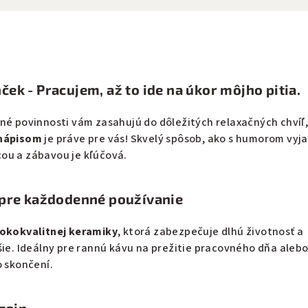
ek - Pracujem, až to ide na úkor môjho pitia.
né povinnosti vám zasahujú do dôležitých relaxačných chvíľ
 nápisom
je práve pre vás! Skvelý spôsob, ako s humorom vyja
ou a zábavou je kľúčová.
 pre každodenné používanie
okokvalitnej keramiky
, ktorá zabezpečuje dlhú životnosť a
šie. Ideálny pre rannú kávu na prežitie pracovného dňa aleb
o skončení.