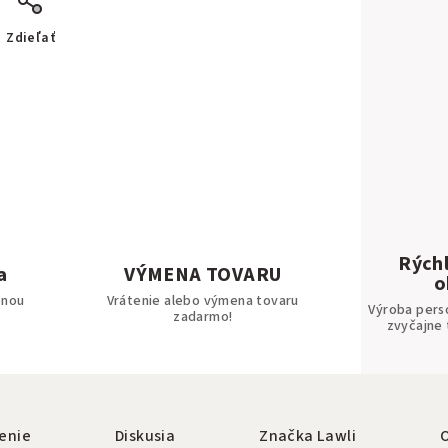
Zdieľať
Rýchl
a
VÝMENA TOVARU
o
bnou
Vrátenie alebo výmena tovaru
Výroba pers
zadarmo!
zvyčajne 
enie
Diskusia
Značka
Lawli