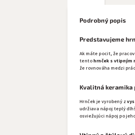
Podrobný popis
Predstavujeme hrnč
Ak máte pocit, že pracov
tento
hrnček s vtipným
že rovnováha medzi prác
Kvalitná keramika
Hrnček je vyrobený z
vys
udržiava nápoj teplý dlh
osviežujúci nápoj po jeh