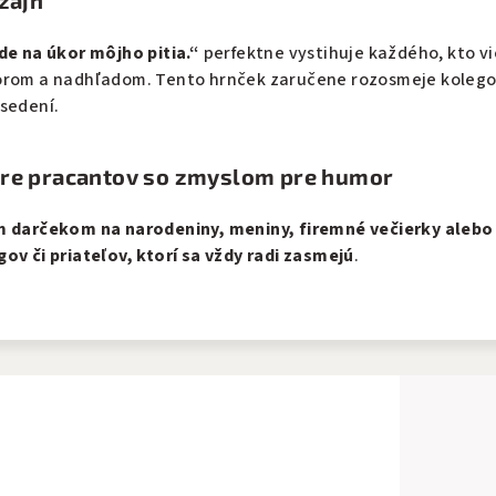
izajn
de na úkor môjho pitia.“
perfektne vystihuje každého, kto vi
orom a nadhľadom. Tento hrnček zaručene rozosmeje kolego
sedení.
pre pracantov so zmyslom pre humor
m darčekom na narodeniny, meniny, firemné večierky alebo
ov či priateľov, ktorí sa vždy radi zasmejú
.