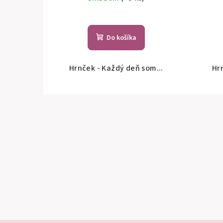
Do košíka
Hrnček - Každý deň som...
Hr