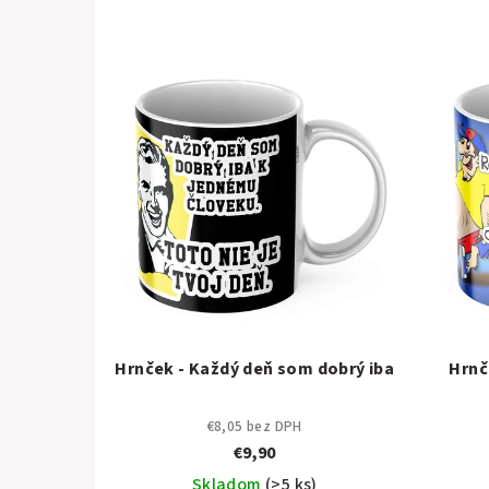
Hrnček - Každý deň som dobrý iba
Hrnč
€8,05 bez DPH
€9,90
Skladom
(>5 ks)