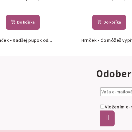
Do košíka
Do košíka
nček - Radšej pupok od...
Hrnček - Čo môžeš vypiť
Odober
Vložením e-m
Prihlásiť
sa