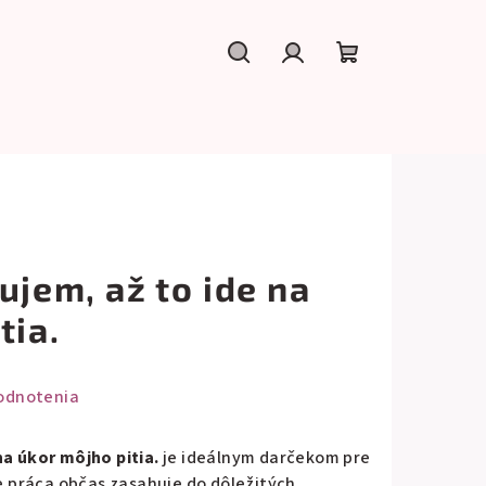
Hľadať
Prihlásenie
Nákupný
košík
ujem, až to ide na
tia.
odnotenia
na úkor môjho pitia.
je ideálnym darčekom pre
že práca občas zasahuje do dôležitých