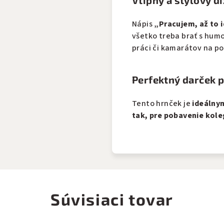
Vtipný a štýlový d
Nápis
„Pracujem, až to i
všetko treba brať s hum
práci či kamarátov na po
Perfektný darček 
Tento hrnček je
ideálny
tak, pre pobavenie koleg
Súvisiaci tovar