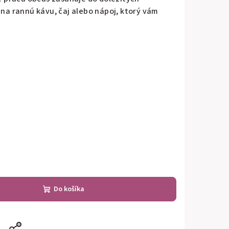
 na rannú kávu, čaj alebo nápoj, ktorý vám
Do košíka