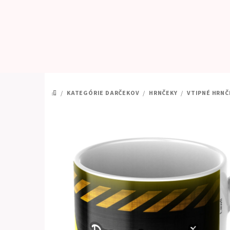
Prejsť
na
obsah
/
KATEGÓRIE DARČEKOV
/
HRNČEKY
/
VTIPNÉ HRNČ
DOMOV