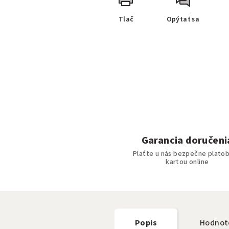
Tlač
Opýtať sa
Garancia doručeni
Plaťte u nás bezpečne plato
kartou online
Popis
Hodnot