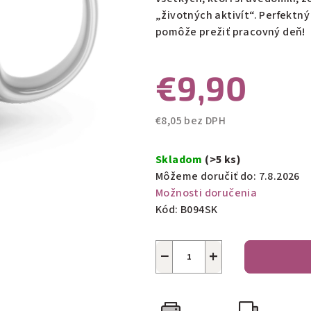
0,0
„životných aktivít“. Perfektný
z
pomôže prežiť pracovný deň!
5
hviezdičiek.
€9,90
€8,05 bez DPH
Jednotková
cena:
Skladom
(>5 ks)
Môžeme doručiť do:
7.8.2026
Možnosti doručenia
Kód:
B094SK
−
+