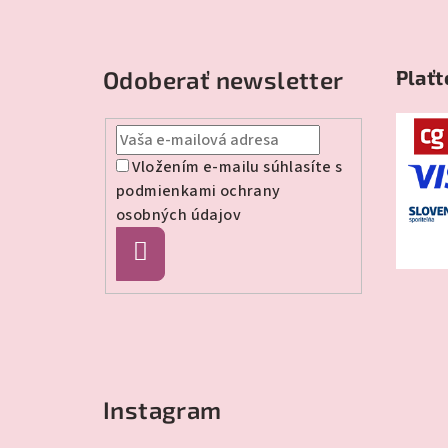
Z
á
Odoberať newsletter
Plaťt
p
ä
t
Vložením e-mailu súhlasíte s
podmienkami ochrany
i
osobných údajov
e
Prihlásiť
sa
Instagram