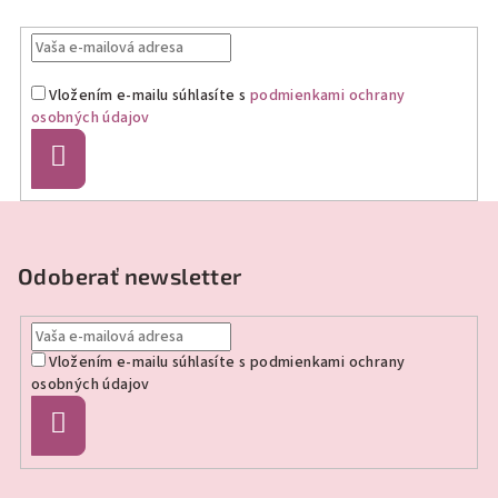
Vložením e-mailu súhlasíte s
podmienkami ochrany
osobných údajov
Prihlásiť
sa
Z
á
p
Odoberať newsletter
ä
t
Vložením e-mailu súhlasíte s
podmienkami ochrany
i
osobných údajov
e
Prihlásiť
sa