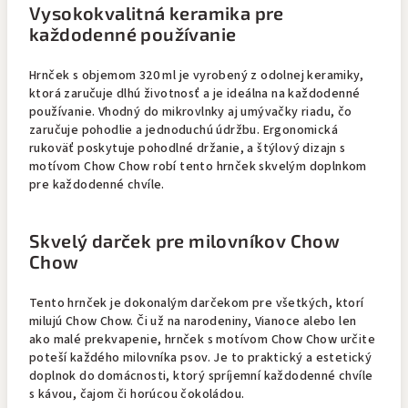
Vysokokvalitná keramika pre
každodenné používanie
Hrnček s objemom 320 ml je vyrobený z odolnej keramiky,
ktorá zaručuje dlhú životnosť a je ideálna na každodenné
používanie. Vhodný do mikrovlnky aj umývačky riadu, čo
zaručuje pohodlie a jednoduchú údržbu. Ergonomická
rukoväť poskytuje pohodlné držanie, a štýlový dizajn s
motívom Chow Chow robí tento hrnček skvelým doplnkom
pre každodenné chvíle.
Skvelý darček pre milovníkov Chow
Chow
Tento hrnček je dokonalým darčekom pre všetkých, ktorí
milujú Chow Chow. Či už na narodeniny, Vianoce alebo len
ako malé prekvapenie, hrnček s motívom Chow Chow určite
poteší každého milovníka psov. Je to praktický a estetický
doplnok do domácnosti, ktorý spríjemní každodenné chvíle
s kávou, čajom či horúcou čokoládou.