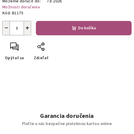
Môžeme doručiť do:
7.8.2026
Možnosti doručenia
Kód:
B1175
−
+
Do košíka
Opýtať sa
Zdieľať
Garancia doručenia
Plaťte u nás bezpečne platobnou kartou online