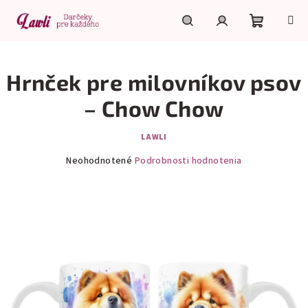
Prejsť
na
obsah
Nákupn
Hľadať
Prihlásenie
Hrnček pre milovníkov psov
košík
– Chow Chow
LAWLI
Priemerné
Neohodnotené
Podrobnosti hodnotenia
hodnotenie
produktu
je
0,0
z
5
hviezdičiek.