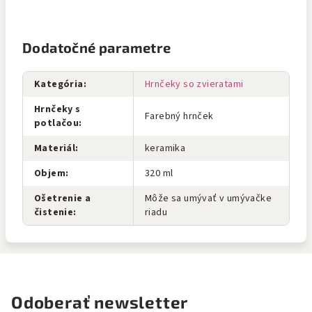
Dodatočné parametre
Kategória
:
Hrnčeky so zvieratami
Hrnčeky s
Farebný hrnček
potlačou
:
Materiál
:
keramika
Objem
:
320 ml
Ošetrenie a
Môže sa umývať v umývačke
čistenie
:
riadu
Odoberať newsletter