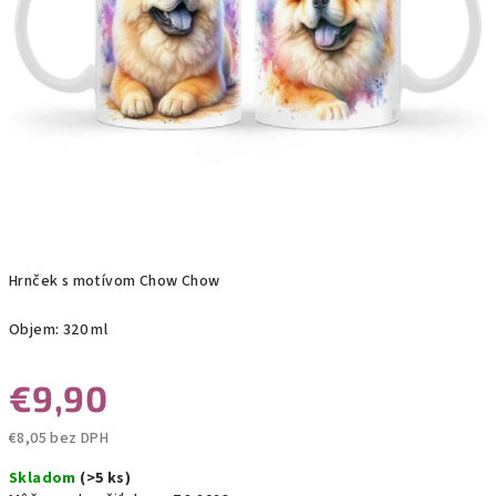
Hrnček s motívom Chow Chow
Objem: 320 ml
€9,90
€8,05 bez DPH
Jednotková
Skladom
(>5 ks)
cena: