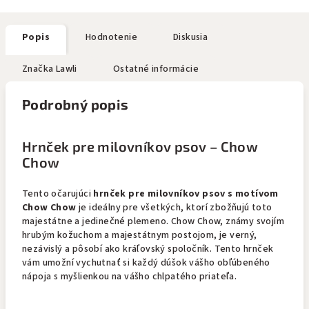
Popis
Hodnotenie
Diskusia
Značka
Lawli
Ostatné informácie
Podrobný popis
Hrnček pre milovníkov psov – Chow
Chow
Tento očarujúci
hrnček pre milovníkov psov s motívom
Chow Chow
je ideálny pre všetkých, ktorí zbožňujú toto
majestátne a jedinečné plemeno. Chow Chow, známy svojím
hrubým kožuchom a majestátnym postojom, je verný,
nezávislý a pôsobí ako kráľovský spoločník. Tento hrnček
vám umožní vychutnať si každý dúšok vášho obľúbeného
nápoja s myšlienkou na vášho chlpatého priateľa.